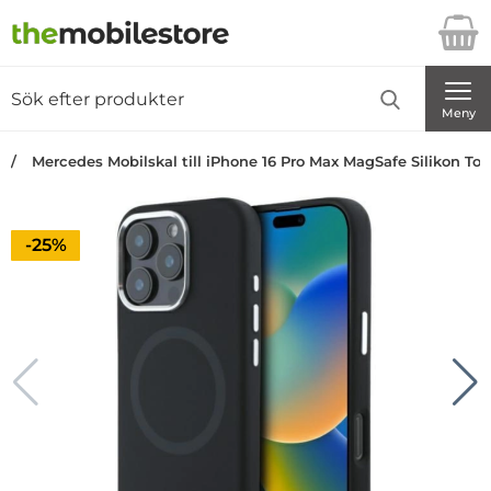
Startsidan för Danira Telecom AB
Sök
Sök på Danira Telecom AB
Genomför
Meny
Mercedes Mobilskal till iPhone 16 Pro Max MagSafe Silikon Ton
Priset är nedsatt med
-25%