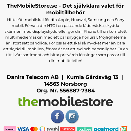
TheMobileStore.se - Det självklara valet för
mobiltillbehör
Hitta rätt mobilskal för din Apple, Huawei, Samsung och Sony
mobil. Förvara din HTC i en passande läderväska, skydda
skärmen med displayskydd eller gör din iPhone till en komplett
multimediemaskin med ett par snygga hörlurar. Möjligheterna
är i stort sett oändliga. För oss är ett skal så mycket mer än bara
ett skydd till mobilen, för oss är det attityd och personlighet. Ta en
titt i vårt sortiment och hitta prisvärda lösningar som passar till
din mobiltelefon!
Danira Telecom AB | Kumla Gårdsväg 13 |
14563 Norsborg
Org. Nr. 556887-7384