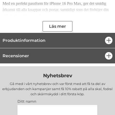
Med en perfekt passform för iPhone 16 Pro Max, ger det smidig
åtkomst till alla knappar och portar, samtidigt som det förhöjer din
enhets eleganta utseende.
Egenskaper:
Läs mer
Mercedes-Benz tonad logodesign för en lyxig och diskret
Produktinformation
öpp
look
MagSafe-kompatibilitet för trådlös laddning
Mjukt och hållbart silikonmaterial för bekvämt grepp och
hög skyddsnivå
Recensioner
öpp
Perfekt passform för iPhone 16 Pro Max med enkel åtkomst
till knappar och portar
Stilrent och professionellt utseende som kompletterar din
enhet
Nyhetsbrev
Tillverkare
: Mercedes
Gå med i vårt nyhetsbrev och var först med att få ta del av
EAN
: 3666339326913
erbjudanden och kampanjer samt få 10% rabatt på alla
skal, fodral
Färg
: Svart
och skärmskydd
i ditt första köp.
Passar
: iPhone 16 Pro Max
Ditt namn