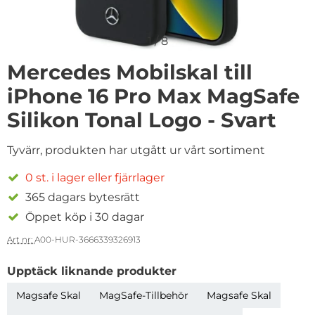
1
/
8
Mercedes Mobilskal till
iPhone 16 Pro Max MagSafe
Silikon Tonal Logo - Svart
Tyvärr, produkten har utgått ur vårt sortiment
0 st. i lager eller fjärrlager
365 dagars bytesrätt
Öppet köp i 30 dagar
Art nr:
A00-HUR-3666339326913
Upptäck liknande produkter
Magsafe Skal
MagSafe-Tillbehör
Magsafe Skal