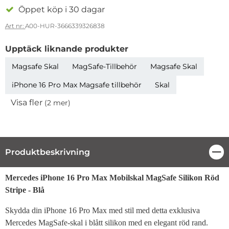
Öppet köp i 30 dagar
Art nr:
A00-HUR-3666339326838
Upptäck liknande produkter
Magsafe Skal
MagSafe-Tillbehör
Magsafe Skal
iPhone 16 Pro Max Magsafe tillbehör
Skal
Visa fler
(2 mer)
Egenskaper
Produktbeskrivning
Stä
Produktbeskrivning
Mercedes iPhone 16 Pro Max Mobilskal MagSafe Silikon Röd
Stripe - Blå
Skydda din iPhone 16 Pro Max med stil med detta exklusiva
Mercedes MagSafe-skal i blått silikon med en elegant röd rand.