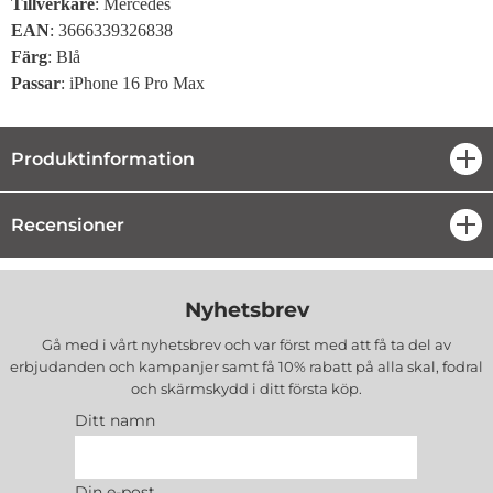
Tillverkare
: Mercedes
EAN
: 3666339326838
Färg
: Blå
Passar
: iPhone 16 Pro Max
Produktinformation
öpp
Recensioner
öpp
Nyhetsbrev
Gå med i vårt nyhetsbrev och var först med att få ta del av
erbjudanden och kampanjer samt få 10% rabatt på alla
skal, fodral
och skärmskydd
i ditt första köp.
Ditt namn
Din e-post