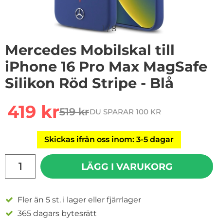
1
/
8
Mercedes Mobilskal till
iPhone 16 Pro Max MagSafe
Silikon Röd Stripe - Blå
Handla denna produkt Mercedes Mobilskal till iPhone 1
rea pris
419 kr
519 kr
DU SPARAR 100 KR
tidigare pris
Skickas ifrån oss inom: 3-5 dagar
antal
LÄGG I VARUKORG
Fler än 5 st. i lager eller fjärrlager
365 dagars bytesrätt