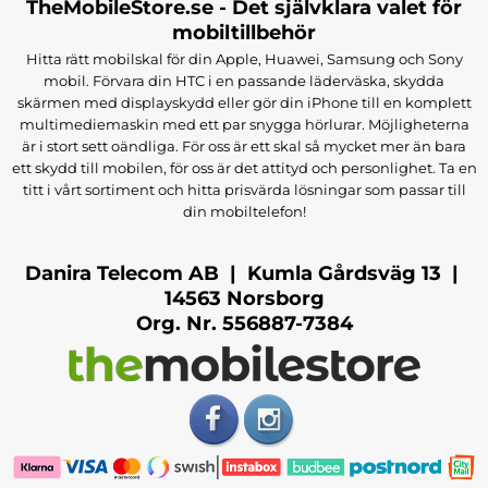
TheMobileStore.se - Det självklara valet för
mobiltillbehör
Hitta rätt mobilskal för din Apple, Huawei, Samsung och Sony
mobil. Förvara din HTC i en passande läderväska, skydda
skärmen med displayskydd eller gör din iPhone till en komplett
multimediemaskin med ett par snygga hörlurar. Möjligheterna
är i stort sett oändliga. För oss är ett skal så mycket mer än bara
ett skydd till mobilen, för oss är det attityd och personlighet. Ta en
titt i vårt sortiment och hitta prisvärda lösningar som passar till
din mobiltelefon!
Danira Telecom AB | Kumla Gårdsväg 13 |
14563 Norsborg
Org. Nr. 556887-7384