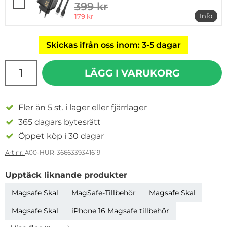
399 kr
tidigare pris
rea pris
Info
179 kr
mer i
Skickas ifrån oss inom: 3-5 dagar
antal
LÄGG I VARUKORG
Fler än 5 st. i lager eller fjärrlager
365 dagars bytesrätt
Öppet köp i 30 dagar
Art nr:
A00-HUR-3666339341619
Upptäck liknande produkter
Magsafe Skal
MagSafe-Tillbehör
Magsafe Skal
Magsafe Skal
iPhone 16 Magsafe tillbehör