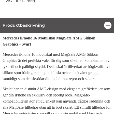
Visa fler
(2 mer)
Egenskaper
Produktbeskrivning
Stä
Produktbeskrivning
Mercedes iPhone 16 Mobilskal MagSafe AMG Silikon
Graphics - Svart
Mercedes iPhone 16 mobilskal med MagSafe AMG Silikon
Graphics är det perfekta valet för dig som söker en kombination av
lyx, stil och pålitligt skydd. Detta skal är tillverkat av högkvalitativt
silikon som både ger en mjuk känsla och ett bekvämt grepp,
samtidigt som det skyddar din mobil mot repor och stötar.
Skalet har en distinkt AMG-design med eleganta grafikdetaljer som
ger din iPhone en exklusiv och sportig look. MagSafe-
kompatibiliteten gör att du enkelt kan använda trådlös laddning och
alla MagSafe-tillbehör utan att ta bort skalet. Ett stilfullt tillbehör för
Mercedes-entusiaster som vill skydda sin mobil med klass och