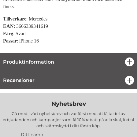
finess.
Tillverkare
: Mercedes
EAN
: 3666339341619
Färg
: Svart
Passar
: iPhone 16
Produktinformation
öpp
Recensioner
öpp
Nyhetsbrev
Gå med i vårt nyhetsbrev och var först med att få ta del av
erbjudanden och kampanjer samt få 10% rabatt på alla
skal, fodral
och skärmskydd
i ditt första köp.
Ditt namn