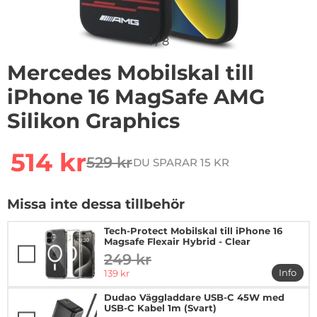
1
/
8
Mercedes Mobilskal till
iPhone 16 MagSafe AMG
Silikon Graphics
Handla denna produkt Mercedes Mobilskal till iPhone 
rea pris
514 kr
529 kr
DU SPARAR 15 KR
tidigare pris
Missa inte dessa tillbehör
Tech-Protect Mobilskal till iPhone 16
Magsafe Flexair Hybrid - Clear
249 kr
tidigare pris
rea pris
Info
139 kr
mer in
Dudao Väggladdare USB-C 45W med
USB-C Kabel 1m (Svart)