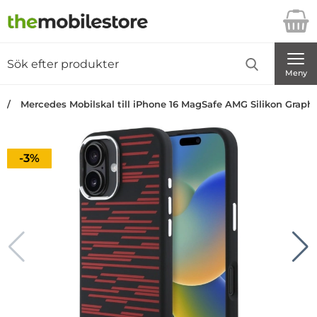
Startsidan för Danira Telecom AB
Sök
Sök på Danira Telecom AB
Genomför
Meny
Mercedes Mobilskal till iPhone 16 MagSafe AMG Silikon Graphi
Priset är nedsatt med
-3%