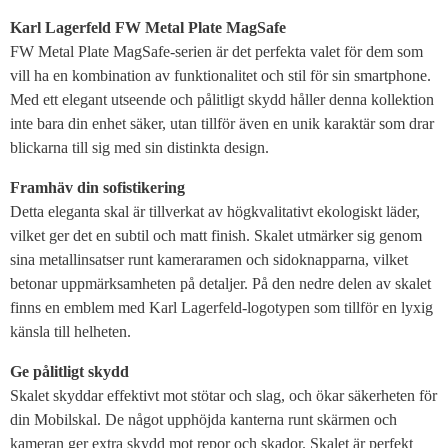
Karl Lagerfeld FW Metal Plate MagSafe
FW Metal Plate MagSafe-serien är det perfekta valet för dem som
vill ha en kombination av funktionalitet och stil för sin smartphone.
Med ett elegant utseende och pålitligt skydd håller denna kollektion
inte bara din enhet säker, utan tillför även en unik karaktär som drar
blickarna till sig med sin distinkta design.
Framhäv din sofistikering
Detta eleganta skal är tillverkat av högkvalitativt ekologiskt läder,
vilket ger det en subtil och matt finish. Skalet utmärker sig genom
sina metallinsatser runt kameraramen och sidoknapparna, vilket
betonar uppmärksamheten på detaljer. På den nedre delen av skalet
finns en emblem med Karl Lagerfeld-logotypen som tillför en lyxig
känsla till helheten.
Ge pålitligt skydd
Skalet skyddar effektivt mot stötar och slag, och ökar säkerheten för
din Mobilskal. De något upphöjda kanterna runt skärmen och
kameran ger extra skydd mot repor och skador. Skalet är perfekt