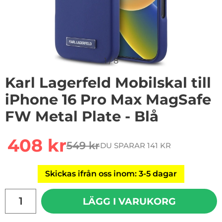
1
/
8
Karl Lagerfeld Mobilskal till
iPhone 16 Pro Max MagSafe
FW Metal Plate - Blå
Handla denna produkt Karl Lagerfeld Mobilskal till iPh
rea pris
408 kr
549 kr
DU SPARAR 141 KR
tidigare pris
Skickas ifrån oss inom: 3-5 dagar
antal
LÄGG I VARUKORG