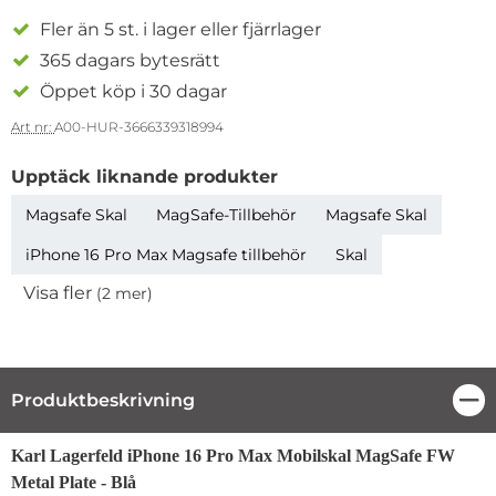
Fler än 5 st. i lager eller fjärrlager
365 dagars bytesrätt
Öppet köp i 30 dagar
Art nr:
A00-HUR-3666339318994
Upptäck liknande produkter
Magsafe Skal
MagSafe-Tillbehör
Magsafe Skal
iPhone 16 Pro Max Magsafe tillbehör
Skal
Visa fler
(2 mer)
Egenskaper
Produktbeskrivning
Stä
Produktbeskrivning
Karl Lagerfeld iPhone 16 Pro Max Mobilskal MagSafe FW
Metal Plate - Blå