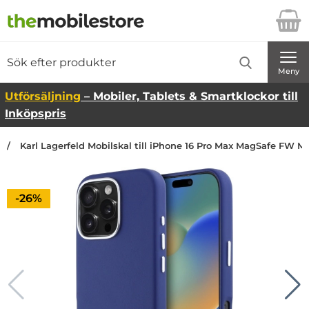
Startsidan för Danira Telecom AB
Sök
Sök på Danira Telecom AB
Genomför
Meny
Utförsäljning
– Mobiler, Tablets & Smartklockor till
Inköpspris
Karl Lagerfeld Mobilskal till iPhone 16 Pro Max MagSafe FW Met
Priset är nedsatt med
-26%