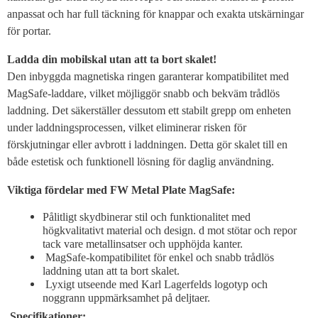
anpassat och har full täckning för knappar och exakta utskärningar
för portar.
Ladda din mobilskal utan att ta bort skalet!
Den inbyggda magnetiska ringen garanterar kompatibilitet med
MagSafe-laddare, vilket möjliggör snabb och bekväm trådlös
laddning. Det säkerställer dessutom ett stabilt grepp om enheten
under laddningsprocessen, vilket eliminerar risken för
förskjutningar eller avbrott i laddningen. Detta gör skalet till en
både estetisk och funktionell lösning för daglig användning.
Viktiga fördelar med FW Metal Plate MagSafe:
Pålitligt skydbinerar stil och funktionalitet med
högkvalitativt material och design. d mot stötar och repor
tack vare metallinsatser och upphöjda kanter.
MagSafe-kompatibilitet för enkel och snabb trådlös
laddning utan att ta bort skalet.
Lyxigt utseende med Karl Lagerfelds logotyp och
noggrann uppmärksamhet på deljtaer.
Specifikationer: