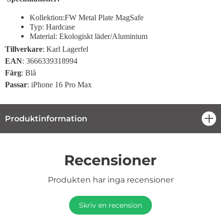
Kollektion:FW Metal Plate MagSafe
Typ: Hardcase
Material: Ekologiskt läder/Aluminium
Tillverkare
: Karl Lagerfel
EAN
: 3666339318994
Färg
: Blå
Passar
: iPhone 16 Pro Max
Produktinformation
öpp
Recensioner
Produkten har inga recensioner
Skriv en recension