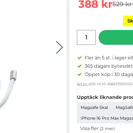
rea pris
388 kr
529 kr
tidiga
Sk
antal
Fler än 5 st. i lager el
365 dagars bytesrätt
Öppet köp i 30 daga
Art nr:
A00-HUR-366633932055
Upptäck liknande pro
Magsafe Skal
MagSafe
iPhone 16 Pro Max Magsaf
Visa fler
(2 mer)