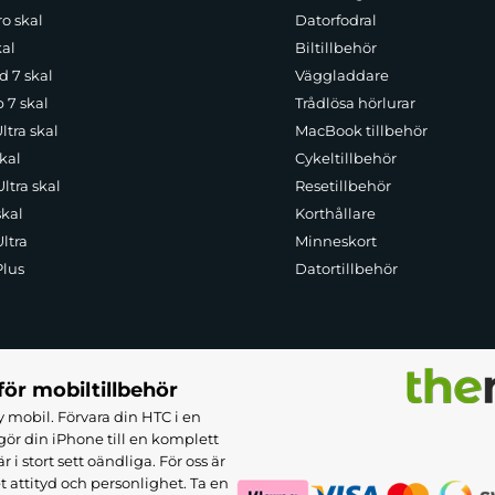
o skal
Datorfodral
kal
Biltillbehör
d 7 skal
Väggladdare
p 7 skal
Trådlösa hörlurar
ltra skal
MacBook tillbehör
kal
Cykeltillbehör
ltra skal
Resetillbehör
skal
Korthållare
ltra
Minneskort
Plus
Datortillbehör
för mobiltillbehör
 mobil. Förvara din HTC i en
ör din iPhone till en komplett
 stort sett oändliga. För oss är
et attityd och personlighet. Ta en