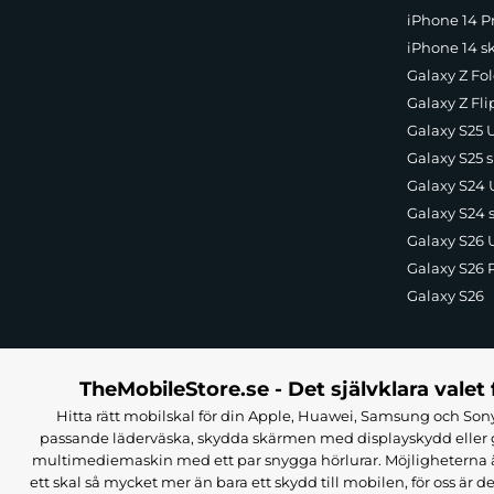
iPhone 14 Pr
iPhone 14 s
Galaxy Z Fol
Galaxy Z Fli
Galaxy S25 U
Galaxy S25 s
Galaxy S24 U
Galaxy S24 
Galaxy S26 U
Galaxy S26 
Galaxy S26
TheMobileStore.se - Det självklara valet 
Hitta rätt mobilskal för din Apple, Huawei, Samsung och Sony
passande läderväska, skydda skärmen med displayskydd eller g
multimediemaskin med ett par snygga hörlurar. Möjligheterna är i
ett skal så mycket mer än bara ett skydd till mobilen, för oss är d