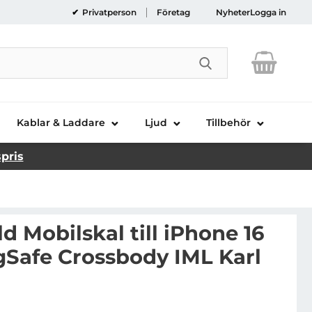
Privatperson
Företag
Nyheter
Logga in
Genomför sökni
Kablar & Laddare
Ljud
Tillbehör
spris
ld Mobilskal till iPhone 16
Safe Crossbody IML Karl
rl Lagerfeld Mobilskal till iPhone 16 Pro Max MagSafe 