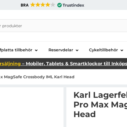
BRA
nira Telecom AB
fplatta tillbehör
Reservdelar
Cykeltillbehör
rsäljning
– Mobiler, Tablets & Smartklockor till Inköp
 Max MagSafe Crossbody IML Karl Head
Karl Lagerfe
Pro Max Mag
Head
Handla denna produkt Ka