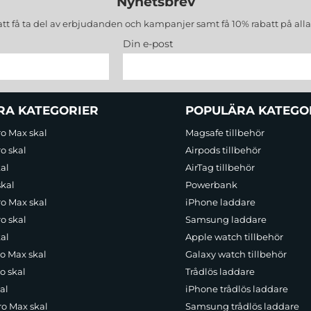
Nyhetsbrev
att få ta del av erbjudanden och kampanjer samt få 10% rabatt på all
Din e-post
RA KATEGORIER
POPULÄRA KATEGO
ro Max skal
Magsafe tillbehör
o skal
Airpods tillbehör
al
AirTag tillbehör
skal
Powerbank
ro Max skal
iPhone laddare
o skal
Samsung laddare
al
Apple watch tillbehör
ro Max skal
Galaxy watch tillbehör
o skal
Trådlös laddare
al
iPhone trådlös laddare
ro Max skal
Samsung trådlös laddare