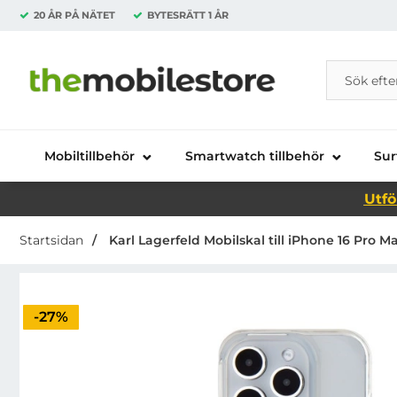
20 ÅR PÅ NÄTET
BYTESRÄTT
1 ÅR
Sök
Sök på Da
Startsidan för Danira Telecom AB
Mobiltillbehör
Smartwatch tillbehör
Sur
Utfö
Startsidan
Karl Lagerfeld Mobilskal till iPhone 16 Pro
Priset är nedsatt med
-27%