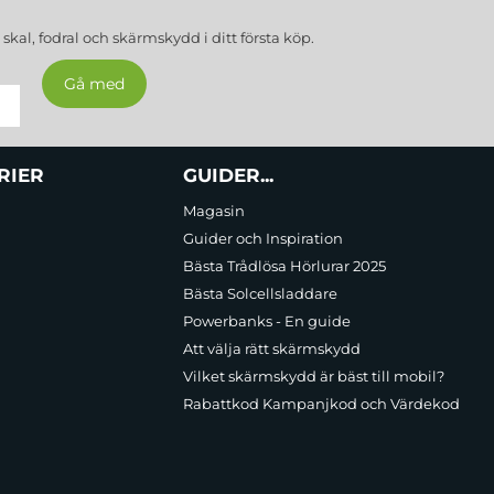
a
skal, fodral och skärmskydd
i ditt första köp.
RIER
GUIDER...
Magasin
Guider och Inspiration
Bästa Trådlösa Hörlurar 2025
Bästa Solcellsladdare
Powerbanks - En guide
Att välja rätt skärmskydd
Vilket skärmskydd är bäst till mobil?
Rabattkod Kampanjkod och Värdekod