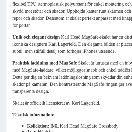
flexibel TPU (termoplastisk polyuretan) för enkel montering och
skydd mot stötar och skador. Upphöjda kanter runt skärmen och
repor och skador. Dessutom är skalet perfekt anpassat med knap
för portar.
Unik och elegant design
Karl Head MagSafe-skalet har en disti
ikoniska designern Karl Lagerfeld. Den eleganta bilden är placera
subtil, men stilfull detalj som förhöjer iPhones utseende.
Praktisk laddning med MagSafe
Skalet är utrustat med en in
med MagSafe-laddare, vilket möjliggör snabb och enkel trådlös la
Detta ger dig en bekväm laddningslösning som skyddar din enhe
skador på kameran. Den kontrasterande MagSafe-ringen ger även 
transparenta design.
Skalet är officiellt licensierat av Karl Lagerfeld.
Teknisk information:
Kollektion:
IML Karl Head MagSafe Crossbody
Typ:
Hårdskal