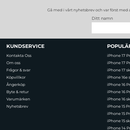
Gå med i vårt nyhetsbrev och var först med 
Ditt namn
Sidfot Blandad info och länkar
KUNDSERVICE
POPULÄ
Kontakta Oss
iPhone 17 P
Om oss
iPhone 17 Pr
Frågor & svar
iPhone 17 sk
Köpvillkor
iPhone 16e 
Ångerköp
iPhone 16 P
Byte & retur
iPhone 16 Pr
Varumärken
iPhone 16 sk
Nyhetsbrev
iPhone 15 P
iPhone 15 Pr
iPhone 15 sk
iPhone 14 P