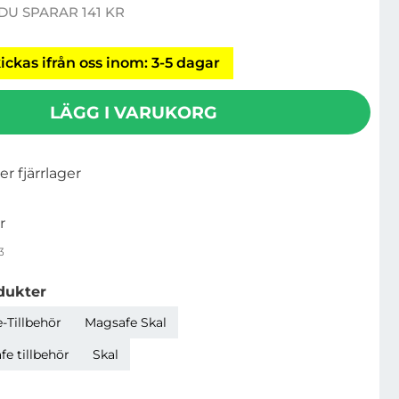
DU SPARAR 141 KR
re pris
ickas ifrån oss inom: 3-5 dagar
LÄGG I VARUKORG
ler fjärrlager
r
3
dukter
-Tillbehör
Magsafe Skal
e tillbehör
Skal