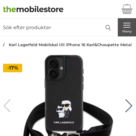
Startsidan för Danira Telecom AB
Sök
Sök på Danira Telecom AB
Genomför
Meny
Karl Lagerfeld Mobilskal till iPhone 16 Karl&Choupette Metal 
Priset är nedsatt med
-17%