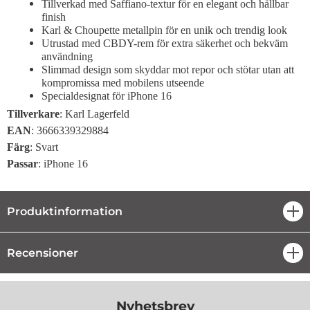
Tillverkad med Saffiano-textur för en elegant och hållbar
finish
Karl & Choupette metallpin för en unik och trendig look
Utrustad med CBDY-rem för extra säkerhet och bekväm
användning
Slimmad design som skyddar mot repor och stötar utan att
kompromissa med mobilens utseende
Specialdesignat för iPhone 16
Tillverkare
: Karl Lagerfeld
EAN
: 3666339329884
Färg
: Svart
Passar
: iPhone 16
Produktinformation
öpp
Recensioner
öpp
Nyhetsbrev