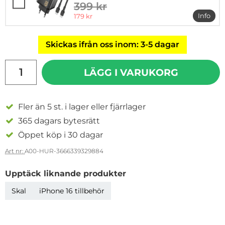
399 kr
tidigare pris
rea pris
Info
179 kr
mer i
Skickas ifrån oss inom: 3-5 dagar
antal
LÄGG I VARUKORG
Fler än 5 st. i lager eller fjärrlager
365 dagars bytesrätt
Öppet köp i 30 dagar
Art nr:
A00-HUR-3666339329884
Upptäck liknande produkter
Skal
iPhone 16 tillbehör