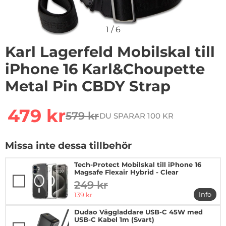
1
/
6
Karl Lagerfeld Mobilskal till
iPhone 16 Karl&Choupette
Metal Pin CBDY Strap
Handla denna produkt Karl Lagerfeld Mobilskal till iP
rea pris
479 kr
579 kr
DU SPARAR 100 KR
tidigare pris
Missa inte dessa tillbehör
Tech-Protect Mobilskal till iPhone 16
Magsafe Flexair Hybrid - Clear
249 kr
tidigare pris
rea pris
Info
139 kr
mer in
Dudao Väggladdare USB-C 45W med
USB-C Kabel 1m (Svart)