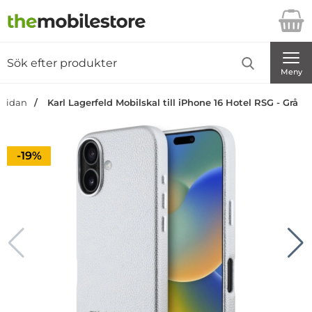
Startsidan för Danira Telecom AB
Sök
Sök på Danira Telecom AB
Genomför
Meny
tsidan
Karl Lagerfeld Mobilskal till iPhone 16 Hotel RSG - Grå
Priset är nedsatt med
-19%