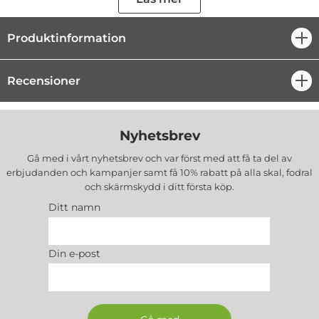
från dagliga skador. De upphöjda kanterna runt skärmen och
kameran säkerställer extra skydd mot repor och sprickor. Dess
Produktinformation
öpp
exakta passform ger dig enkel åtkomst till alla portar och knappar.
Tekniska specifikationer:
Recensioner
öpp
Kollektion:
Hotel RSG
Typ:
Hårdskal
Material:
Eco Läder
Nyhetsbrev
Kompatibilitet:
iPhone 16
Gå med i vårt nyhetsbrev och var först med att få ta del av
Karl Lagerfeld Hotel RSG-mobilskal erbjuder en perfekt balans
erbjudanden och kampanjer samt få 10% rabatt på alla
skal, fodral
mellan mode och funktionalitet, vilket gör det till ett utmärkt val för
och skärmskydd
i ditt första köp.
den stilmedvetna.
Ditt namn
Tillverkare
: Karl Lagerfeld
EAN
: 3666339319489
Din e-post
Färg
: Grå
Passar
: iPhone 16