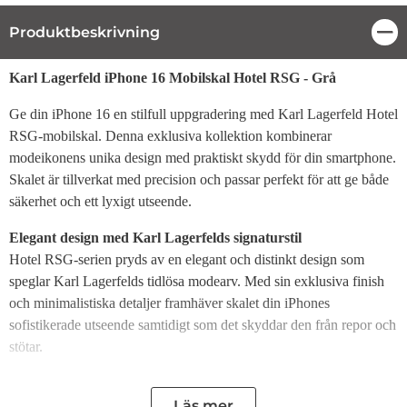
Produktbeskrivning
Stä
Produktbeskrivning
Karl Lagerfeld iPhone 16 Mobilskal Hotel RSG - Grå
Ge din iPhone 16 en stilfull uppgradering med Karl Lagerfeld Hotel
RSG-mobilskal. Denna exklusiva kollektion kombinerar
modeikonens unika design med praktiskt skydd för din smartphone.
Skalet är tillverkat med precision och passar perfekt för att ge både
säkerhet och ett lyxigt utseende.
Elegant design med Karl Lagerfelds signaturstil
Hotel RSG-serien pryds av en elegant och distinkt design som
speglar Karl Lagerfelds tidlösa modearv. Med sin exklusiva finish
och minimalistiska detaljer framhäver skalet din iPhones
sofistikerade utseende samtidigt som det skyddar den från repor och
stötar.
Optimalt skydd för din enhet
Skalet är tillverkat av slitstarka material som skyddar din iPhone 16
Läs mer