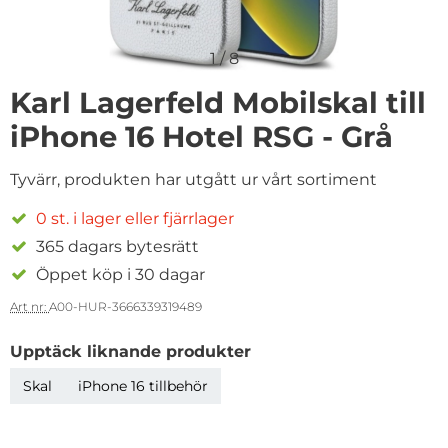
1
/
8
Karl Lagerfeld Mobilskal till
iPhone 16 Hotel RSG - Grå
Tyvärr, produkten har utgått ur vårt sortiment
0 st. i lager eller fjärrlager
365 dagars bytesrätt
Öppet köp i 30 dagar
Art nr:
A00-HUR-3666339319489
Upptäck liknande produkter
Skal
iPhone 16 tillbehör