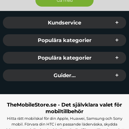
Sidfot Blandad info och länkar
Kundservice
Populära kategorier
Populära kategorier
Guider...
TheMobileStore.se - Det självklara valet för
mobiltillbehör
Hitta rätt mobilskal för din Apple, Huawei, Samsung och Sony
mobil. Förvara din HTC i en passande läderväska, skydda