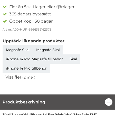
Fler än 5 st. i lager eller fjärrlager
365 dagars bytesrätt
Öppet köp i 30 dagar
Art nr:
A00-HUR-3666339162375
Upptäck liknande produkter
Magsafe Skal
Magsafe Skal
iPhone 14 Pro Magsafe tillbehör
Skal
iPhone 14 Pro tillbehör
Visa fler
(2 mer)
Egenskaper
Produktbeskrivning
Stä
Produktbeskrivning
Karl Lagerfeld iPhone 14 Pro Mobilskal MagSafe IML