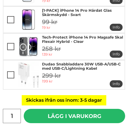
rea pris
Info
19 kr
mer in
[1-PACK] iPhone 14 Pro Härdat Glas
Skärmskydd - Svart
99 kr
tidigare pris
rea pris
Info
19 kr
mer in
Tech-Protect iPhone 14 Pro Magsafe Skal
Flexair Hybrid - Clear
258 kr
tidigare pris
rea pris
Info
139 kr
mer in
Dudao Snabbladdare 30W USB-A/USB-C
med USB-C/Lightning Kabel
299 kr
tidigare pris
rea pris
199 kr
Info
mer i
Skickas ifrån oss inom: 3-5 dagar
antal
LÄGG I VARUKORG