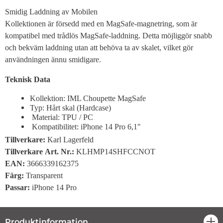
Smidig Laddning av Mobilen
Kollektionen är försedd med en MagSafe-magnetring, som är
kompatibel med trådlös MagSafe-laddning. Detta möjliggör snabb
och bekväm laddning utan att behöva ta av skalet, vilket gör
användningen ännu smidigare.
Teknisk Data
Kollektion: IML Choupette MagSafe
Typ: Hårt skal (Hardcase)
Material: TPU / PC
Kompatibilitet: iPhone 14 Pro 6,1"
Tillverkare
:
Karl Lagerfeld
Tillverkare
Art. Nr.:
KLHMP14SHFCCNOT
EAN:
3666339162375
Färg
:
Transparent
Passar
:
iPhone 14 Pro
Produktinformation
öpp