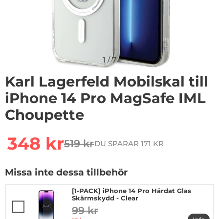
1
/
7
Karl Lagerfeld Mobilskal till
iPhone 14 Pro MagSafe IML
Choupette
Handla denna produkt Karl Lagerfeld Mobilskal till iP
rea pris
348 kr
519 kr
DU SPARAR 171 KR
tidigare pris
Missa inte dessa tillbehör
[1-PACK] iPhone 14 Pro Härdat Glas
Skärmskydd - Clear
99 kr
tidigare pris