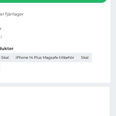
ler fjärrlager
r
03
dukter
 Skal
iPhone 14 Plus Magsafe tillbehör
Skal