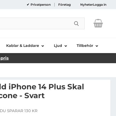
Privatperson
Företag
Nyheter
Logga in
Genomför sökni
Kablar & Laddare
Ljud
Tillbehör
spris
ld iPhone 14 Plus Skal
cone - Svart
rl Lagerfeld iPhone 14 Plus Skal Magsafe Silicone - Svar
DU SPARAR 130 KR
re pris