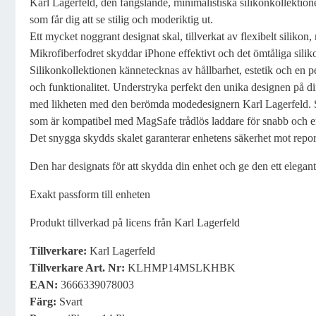
Karl Lagerfeld, den fängslande, minimalistiska silikonkollektion
som får dig att se stilig och moderiktig ut.
Ett mycket noggrant designat skal, tillverkat av flexibelt silikon,
Mikrofiberfodret skyddar iPhone effektivt och det ömtåliga silik
Silikonkollektionen kännetecknas av hållbarhet, estetik och en 
och funktionalitet. Understryka perfekt den unika designen på di
med likheten med den berömda modedesignern Karl Lagerfeld. S
som är kompatibel med MagSafe trådlös laddare för snabb och e
Det snygga skydds skalet garanterar enhetens säkerhet mot repor
Den har designats för att skydda din enhet och ge den ett elegan
Exakt passform till enheten
Produkt tillverkad på licens från Karl Lagerfeld
Tillverkare
:
Karl Lagerfeld
Tillverkare
Art. Nr:
KLHMP14MSLKHBK
EAN:
3666339078003
Färg
:
Svart