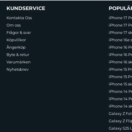
Sidfot Blandad info och länkar
KUNDSERVICE
POPULÄ
Kontakta Oss
iPhone 17 P
Om oss
iPhone 17 Pr
Frågor & svar
iPhone 17 sk
Köpvillkor
iPhone 16e 
Ångerköp
iPhone 16 P
Byte & retur
iPhone 16 Pr
Varumärken
iPhone 16 sk
Nyhetsbrev
iPhone 15 P
iPhone 15 Pr
iPhone 15 sk
iPhone 14 P
iPhone 14 Pr
iPhone 14 s
Galaxy Z Fol
Galaxy Z Fli
Galaxy S25 U