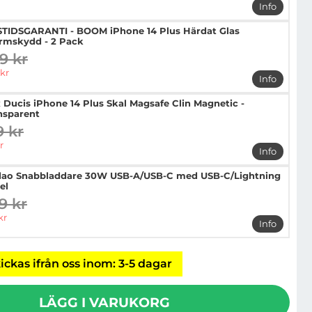
Info
mer info 
STIDSGARANTI - BOOM iPhone 14 Plus Härdat Glas
rmskydd - 2 Pack
9 kr
digare pris
pris
kr
Info
mer info 
 Ducis iPhone 14 Plus Skal Magsafe Clin Magnetic -
nsparent
9 kr
digare pris
pris
r
Info
mer info 
ao Snabbladdare 30W USB-A/USB-C med USB-C/Lightning
el
9 kr
digare pris
pris
kr
Info
mer info
ickas ifrån oss inom: 3-5 dagar
LÄGG I VARUKORG