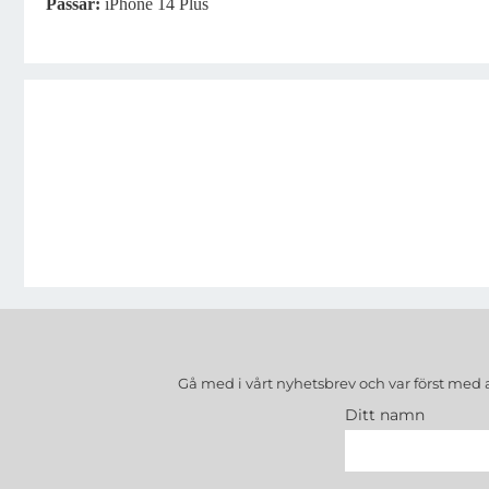
Passar
:
iPhone 14 Plus
Gå med i vårt nyhetsbrev och var först med 
Ditt namn