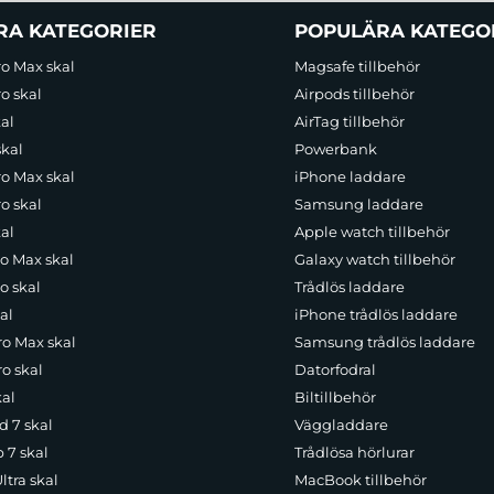
RA KATEGORIER
POPULÄRA KATEGO
ro Max skal
Magsafe tillbehör
o skal
Airpods tillbehör
al
AirTag tillbehör
skal
Powerbank
ro Max skal
iPhone laddare
o skal
Samsung laddare
al
Apple watch tillbehör
ro Max skal
Galaxy watch tillbehör
o skal
Trådlös laddare
al
iPhone trådlös laddare
ro Max skal
Samsung trådlös laddare
o skal
Datorfodral
kal
Biltillbehör
d 7 skal
Väggladdare
p 7 skal
Trådlösa hörlurar
ltra skal
MacBook tillbehör