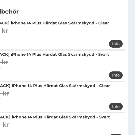
llbehör
PACK] iPhone 14 Plus Härdat Glas Skärmskydd - Clear
 kr
digare pris
pris
r
Info
mer info 
PACK] iPhone 14 Plus Härdat Glas Skärmskydd - Svart
 kr
digare pris
pris
r
Info
mer info 
PACK] iPhone 14 Plus Härdat Glas Skärmskydd - Clear
9 kr
digare pris
pris
r
Info
mer info 
PACK] iPhone 14 Plus Härdat Glas Skärmskydd - Svart
9 kr
digare pris
pris
r