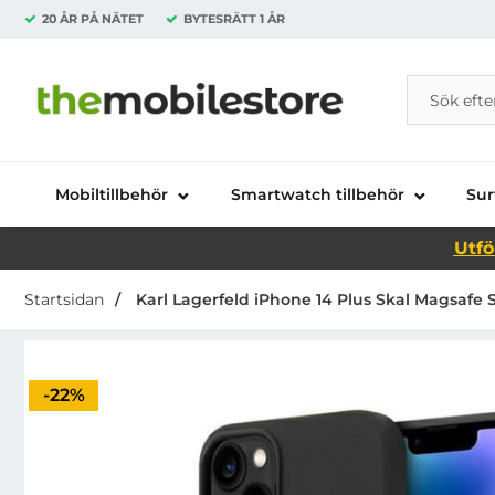
20 ÅR PÅ NÄTET
BYTESRÄTT
1 ÅR
Sök
Sök på Da
Startsidan för Danira Telecom AB
Mobiltillbehör
Smartwatch tillbehör
Sur
Utfö
Startsidan
Karl Lagerfeld iPhone 14 Plus Skal Magsafe Si
Priset är nedsatt med
-22%