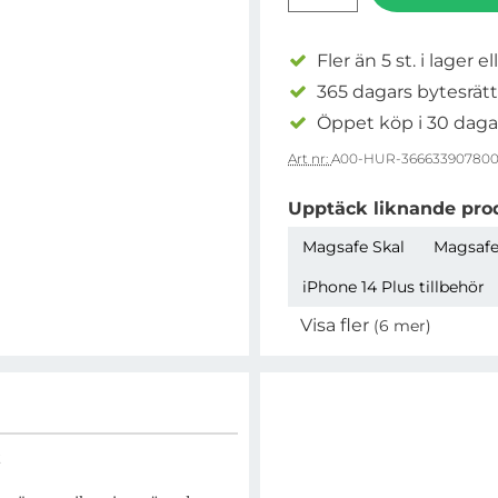
Fler än 5 st. i lager el
365 dagars bytesrätt
Öppet köp i 30 daga
Art nr:
A00-HUR-36663390780
Upptäck liknande pro
Magsafe Skal
Magsafe
iPhone 14 Plus tillbehör
Visa fler
(6 mer)
Egenskaper