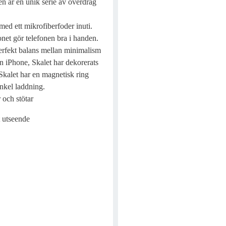
en är en unik serie av överdrag
 med ett mikrofiberfoder inuti.
onet gör telefonen bra i handen.
perfekt balans mellan minimalism
n iPhone, Skalet har dekorerats
kalet har en magnetisk ring
nkel laddning.
 och stötar
t utseende