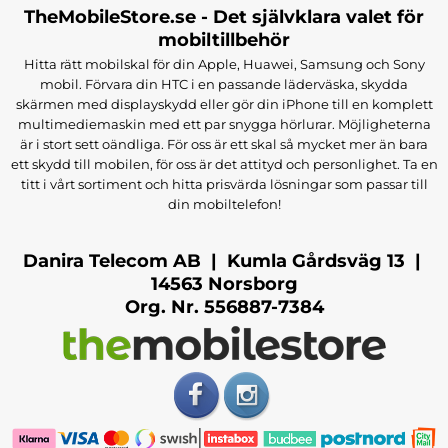
TheMobileStore.se - Det självklara valet för
mobiltillbehör
Hitta rätt mobilskal för din Apple, Huawei, Samsung och Sony
mobil. Förvara din HTC i en passande läderväska, skydda
skärmen med displayskydd eller gör din iPhone till en komplett
multimediemaskin med ett par snygga hörlurar. Möjligheterna
är i stort sett oändliga. För oss är ett skal så mycket mer än bara
ett skydd till mobilen, för oss är det attityd och personlighet. Ta en
titt i vårt sortiment och hitta prisvärda lösningar som passar till
din mobiltelefon!
Danira Telecom AB | Kumla Gårdsväg 13 |
14563 Norsborg
Org. Nr. 556887-7384