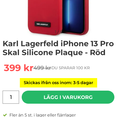
1
/
8
Karl Lagerfeld iPhone 13 Pro
Skal Silicone Plaque - Röd
Handla denna produkt Karl Lagerfeld iPhone 13 Pro Skal
rea pris
399 kr
499 kr
DU SPARAR 100 KR
tidigare pris
Skickas ifrån oss inom: 3-5 dagar
antal
LÄGG I VARUKORG
Fler än 5 st. i lager eller fjärrlager