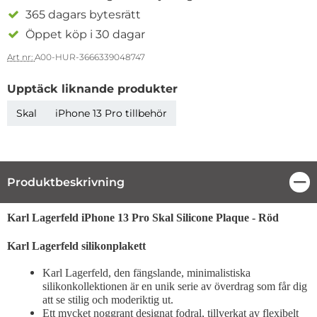
365 dagars bytesrätt
Öppet köp i 30 dagar
Art nr:
A00-HUR-3666339048747
Upptäck liknande produkter
Skal
iPhone 13 Pro tillbehör
Produktbeskrivning
Stä
Produktbeskrivning
Karl Lagerfeld iPhone 13 Pro Skal Silicone Plaque - Röd
Karl Lagerfeld silikonplakett
Karl Lagerfeld, den fängslande, minimalistiska
silikonkollektionen är en unik serie av överdrag som får dig
att se stilig och moderiktig ut.
Ett mycket noggrant designat fodral, tillverkat av flexibelt