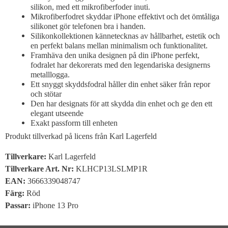
silikon, med ett mikrofiberfoder inuti.
Mikrofiberfodret skyddar iPhone effektivt och det ömtåliga
silikonet gör telefonen bra i handen.
Silikonkollektionen kännetecknas av hållbarhet, estetik och
en perfekt balans mellan minimalism och funktionalitet.
Framhäva den unika designen på din iPhone perfekt,
fodralet har dekorerats med den legendariska designerns
metalllogga.
Ett snyggt skyddsfodral håller din enhet säker från repor
och stötar
Den har designats för att skydda din enhet och ge den ett
elegant utseende
Exakt passform till enheten
Produkt tillverkad på licens från Karl Lagerfeld
Tillverkare:
Karl Lagerfeld
Tillverkare Art. Nr:
KLHCP13LSLMP1R
EAN:
3666339048747
Färg:
Röd
Passar:
iPhone 13 Pro