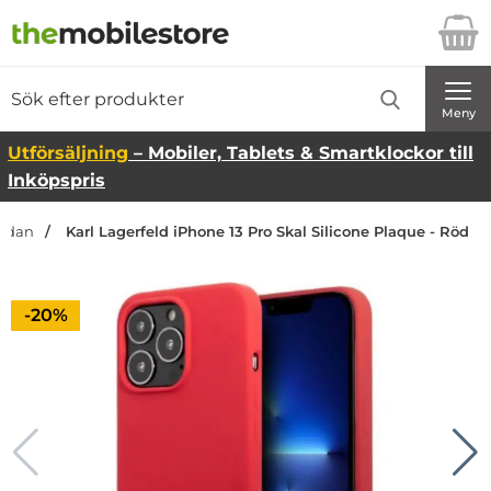
Startsidan för Danira Telecom AB
Sök
Sök på Danira Telecom AB
Genomför
Meny
Utförsäljning
– Mobiler, Tablets & Smartklockor till
Inköpspris
sidan
Karl Lagerfeld iPhone 13 Pro Skal Silicone Plaque - Röd
Priset är nedsatt med
-20%