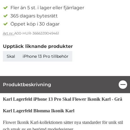
Fler än 5 st. i lager eller fjärrlager
365 dagars bytesrätt
Öppet köp i 30 dagar
Art nr:
A00-HUR-3666339049461
Upptäck liknande produkter
Skal
iPhone 13 Pro tillbehör
Produktbeskrivning
Stä
Produktbeskrivning
Karl Lagerfeld iPhone 13 Pro Skal Flower Ikonik Karl - Grå
Karl Lagerfeld Blomma Ikonik Karl
Flower Ikonik Karl-kollektionen sätter nya standarder för unik stil
och smak av en berömd modedesigner.