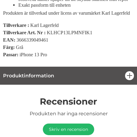
Exakt passform till enheten
Produkten är tillverkad under licens av varumärket Karl Lagerfeld
Tillverkare :
Karl Lagerfeld
Tillverkare Art. Nr :
KLHCP13LPMNFIK1
EAN:
3666339049461
Färg
:
Grå
Passar
:
iPhone 13 Pro
Produktinformation
öpp
Recensioner
Produkten har inga recensioner
Skriv en recension