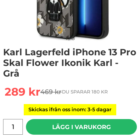
1
/
8
Karl Lagerfeld iPhone 13 Pro
Skal Flower Ikonik Karl -
Grå
Handla denna produkt Karl Lagerfeld iPhone 13 Pro Skal 
rea pris
289 kr
469 kr
DU SPARAR 180 KR
tidigare pris
Skickas ifrån oss inom: 3-5 dagar
antal
LÄGG I VARUKORG