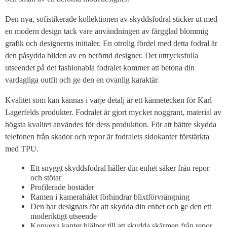
Den nya, sofistikerade kollektionen av skyddsfodral sticker ut med
en modern design tack vare användningen av färgglad blommig
grafik och designerns initialer. En otrolig fördel med detta fodral är
den påsydda bilden av en berömd designer. Det uttrycksfulla
utseendet på det fashionabla fodralet kommer att betona din
vardagliga outfit och ge den en ovanlig karaktär.
Kvalitet som kan kännas i varje detalj är ett kännetecken för Karl
Lagerfelds produkter. Fodralet är gjort mycket noggrant, material av
högsta kvalitet användes för dess produktion. För att bättre skydda
telefonen från skador och repor är fodralets sidokanter förstärkta
med TPU.
Ett snyggt skyddsfodral håller din enhet säker från repor
och stötar
Profilerade bostäder
Ramen i kamerahålet förhindrar blixtförvrängning
Den har designats för att skydda din enhet och ge den ett
moderiktigt utseende
Konvexa kanter hjälper till att skydda skärmen från repor