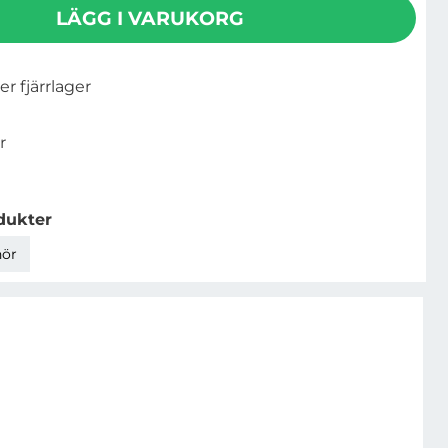
LÄGG I VARUKORG
ler fjärrlager
r
dukter
hör