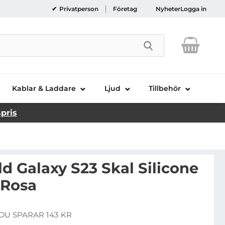
Privatperson
Företag
Nyheter
Logga in
Genomför sökni
Kablar & Laddare
Ljud
Tillbehör
spris
ld Galaxy S23 Skal Silicone
 Rosa
rl Lagerfeld Galaxy S23 Skal Silicone Choupette - Rosa
DU SPARAR 143 KR
e pris