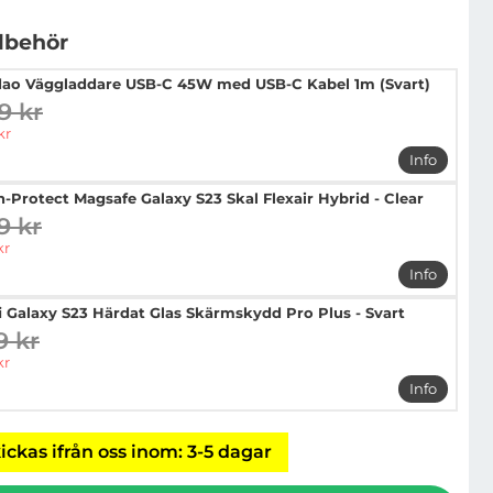
llbehör
ao Väggladdare USB-C 45W med USB-C Kabel 1m (Svart)
9 kr
digare pris
pris
kr
Info
mer info
h-Protect Magsafe Galaxy S23 Skal Flexair Hybrid - Clear
9 kr
digare pris
pris
kr
Info
mer info 
i Galaxy S23 Härdat Glas Skärmskydd Pro Plus - Svart
9 kr
digare pris
pris
kr
Info
mer info 
ickas ifrån oss inom: 3-5 dagar