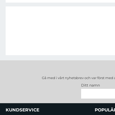
Gå med i vårt nyhetsbrev och var först med 
Ditt namn
Sidfot Blandad info och länkar
KUNDSERVICE
POPULÄ