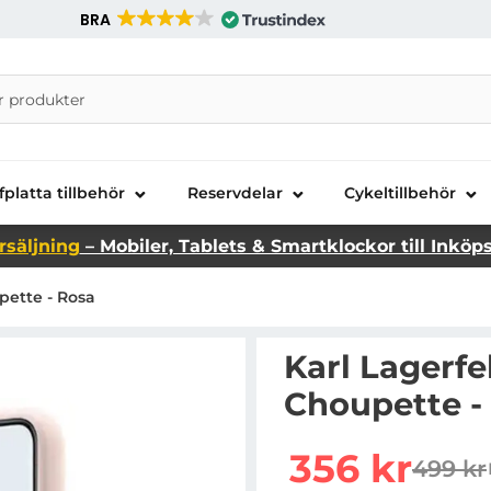
BRA
nira Telecom AB
fplatta tillbehör
Reservdelar
Cykeltillbehör
rsäljning
– Mobiler, Tablets & Smartklockor till Inköp
pette - Rosa
Karl Lagerfe
Choupette -
Handla denna produkt Ka
rea pris
356 kr
499 kr
tidigar