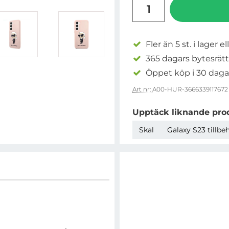
antal
Fler än 5 st. i lager el
365 dagars bytesrätt
Öppet köp i 30 daga
Art nr:
A00-HUR-3666339117672
Upptäck liknande pro
Skal
Galaxy S23 tillbe