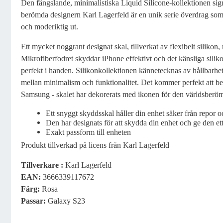
Den fängslande, minimalistiska Liquid Silicone-kollektionen s
berömda designern Karl Lagerfeld är en unik serie överdrag som k
och moderiktig ut.
Ett mycket noggrant designat skal, tillverkat av flexibelt silikon,
Mikrofiberfodret skyddar iPhone effektivt och det känsliga silikon
perfekt i handen. Silikonkollektionen kännetecknas av hållbarhet,
mellan minimalism och funktionalitet. Det kommer perfekt att b
Samsung - skalet har dekorerats med ikonen för den världsberö
Ett snyggt skyddsskal håller din enhet säker från repor o
Den har designats för att skydda din enhet och ge den et
Exakt passform till enheten
Produkt tillverkad på licens från Karl Lagerfeld
Tillverkare :
Karl Lagerfeld
EAN
:
3666339117672
Färg:
Rosa
Passar
:
Galaxy S23