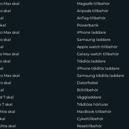
ro Max skal
Magsafe tillbehör
o skal
Airpods tillbehör
al
AirTag tillbehör
skal
Powerbank
ro Max skal
iPhone laddare
o skal
Samsung laddare
al
Apple watch tillbehör
ro Max skal
Galaxy watch tillbehör
o skal
Trådlös laddare
al
iPhone trådlös laddare
ro Max skal
Samsung trådlös laddare
o skal
Datorfodral
kal
Biltillbehör
d 7 skal
Väggladdare
p 7 skal
Trådlösa hörlurar
ltra skal
MacBook tillbehör
kal
Cykeltillbehör
ltra skal
Resetillbehör