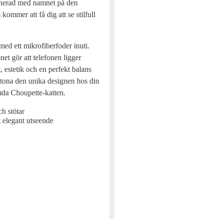
ignerad med namnet på den
ommer att få dig att se stilfull
 med ett mikrofiberfoder inuti.
et gör att telefonen ligger
 estetik och en perfekt balans
etona den unika designen hos din
mda Choupette-katten.
ch stötar
t elegant utseende