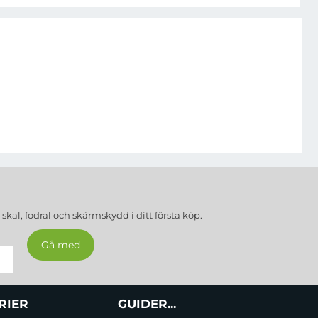
a
skal, fodral och skärmskydd
i ditt första köp.
RIER
GUIDER...