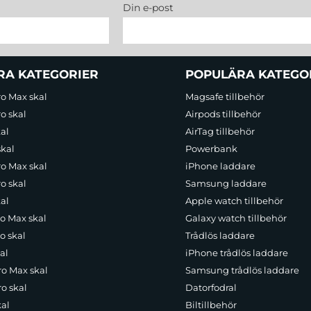
Din e-post
RA KATEGORIER
POPULÄRA KATEGO
ro Max skal
Magsafe tillbehör
o skal
Airpods tillbehör
al
AirTag tillbehör
skal
Powerbank
ro Max skal
iPhone laddare
o skal
Samsung laddare
al
Apple watch tillbehör
ro Max skal
Galaxy watch tillbehör
o skal
Trådlös laddare
al
iPhone trådlös laddare
ro Max skal
Samsung trådlös laddare
o skal
Datorfodral
kal
Biltillbehör