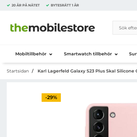
20 ÅR PÅ NÄTET
BYTESRÄTT
1 ÅR
Sök
Sök på Da
Startsidan för Danira Telecom AB
Mobiltillbehör
Smartwatch tillbehör
Sur
Startsidan
Karl Lagerfeld Galaxy S23 Plus Skal Silicone
Priset är nedsatt med
-29%