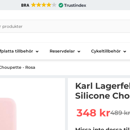
BRA
nira Telecom AB
fplatta tillbehör
Reservdelar
Cykeltillbehör
 Choupette - Rosa
Karl Lagerfe
Silicone Cho
Handla denna produkt Ka
rea pris
348 kr
489 k
tidiga
Missa inte dessa ti