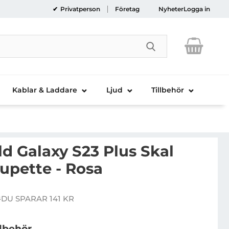
Privatperson
Företag
Nyheter
Logga in
Genomför sökni
Kablar & Laddare
Ljud
Tillbehör
ld Galaxy S23 Plus Skal
upette - Rosa
rl Lagerfeld Galaxy S23 Plus Skal Silicone Choupette -
r
DU SPARAR 141 KR
re pris
llbehör