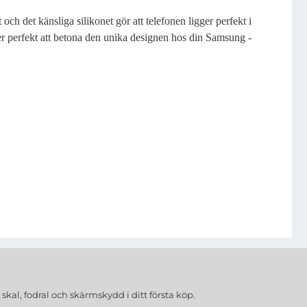
och det känsliga silikonet gör att telefonen ligger perfekt i
er perfekt att betona den unika designen hos din Samsung -
a
skal, fodral och skärmskydd
i ditt första köp.