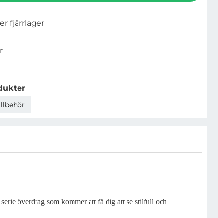
ler fjärrlager
r
dukter
illbehör
rie överdrag som kommer att få dig att se stilfull och