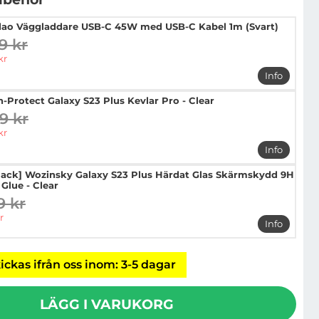
ao Väggladdare USB-C 45W med USB-C Kabel 1m (Svart)
9 kr
digare pris
pris
kr
Info
mer info
h-Protect Galaxy S23 Plus Kevlar Pro - Clear
9 kr
digare pris
pris
kr
Info
mer info o
Pack] Wozinsky Galaxy S23 Plus Härdat Glas Skärmskydd 9H
 Glue - Clear
9 kr
digare pris
pris
r
Info
mer info 
ickas ifrån oss inom: 3-5 dagar
LÄGG I VARUKORG