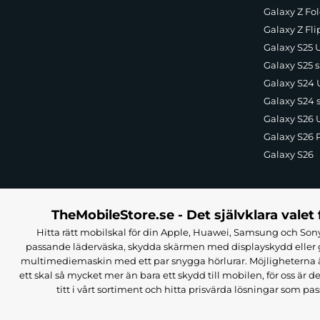
Galaxy Z Fol
Galaxy Z Fli
Galaxy S25 U
Galaxy S25 s
Galaxy S24 U
Galaxy S24 
Galaxy S26 U
Galaxy S26 
Galaxy S26
TheMobileStore.se - Det självklara valet 
Hitta rätt mobilskal för din Apple, Huawei, Samsung och Sony
passande läderväska, skydda skärmen med displayskydd eller g
multimediemaskin med ett par snygga hörlurar. Möjligheterna är i
ett skal så mycket mer än bara ett skydd till mobilen, för oss är d
titt i vårt sortiment och hitta prisvärda lösningar som pas