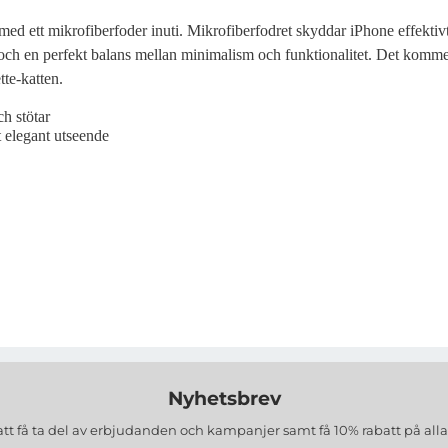
 med ett mikrofiberfoder inuti. Mikrofiberfodret skyddar iPhone effektivt 
 och en perfekt balans mellan minimalism och funktionalitet. Det komm
te-katten.
ch stötar
t elegant utseende
Nyhetsbrev
att få ta del av erbjudanden och kampanjer samt få 10% rabatt på all