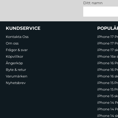
Ditt namn
Sidfot Blandad info och länkar
KUNDSERVICE
POPULÄ
Kontakta Oss
iPhone 17 P
Om oss
iPhone 17 Pr
Frågor & svar
iPhone 17 sk
Köpvillkor
iPhone 16e 
Ångerköp
iPhone 16 P
Byte & retur
iPhone 16 Pr
Varumärken
iPhone 16 sk
Nyhetsbrev
iPhone 15 P
iPhone 15 Pr
iPhone 15 sk
iPhone 14 P
iPhone 14 Pr
iPhone 14 s