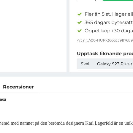
Fler än 5 st. i lager el
365 dagars bytesrätt
Öppet köp i 30 daga
Art nr:
A00-HUR-3666339117689
Upptäck liknande pro
Skal
Galaxy S23 Plus t
Recensioner
osa
nerad med namnet på den berömda designern Karl Lagerfeld är en unik se