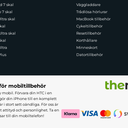
d 7 skal
Väggladdare
p 7 skal
Trådlösa hörlurar
ltra skal
MacBook tillbehör
kal
Cykeltillbehör
ltra skal
Resetillbehör
skal
Korthållare
ltra
Minneskort
Plus
Datortillbehör
för mobiltillbehör
 mobil. Förvara din HTC i en
ör din iPhone till en komplett
 stort sett oändliga. För oss är
et attityd och personlighet. Ta en
sar till din mobiltelefon!