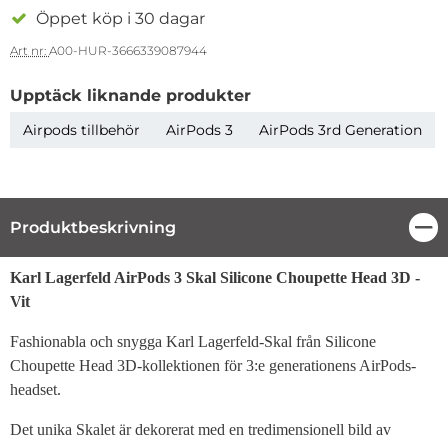
Öppet köp i 30 dagar
Art nr:
A00-HUR-3666339087944
Upptäck liknande produkter
Airpods tillbehör
AirPods 3
AirPods 3rd Generation
Produktbeskrivning
Stä
Produktbeskrivning
Karl Lagerfeld AirPods 3 Skal Silicone Choupette Head 3D -
Vit
Fashionabla och snygga Karl Lagerfeld-Skal från Silicone
Choupette Head 3D-kollektionen för 3:e generationens AirPods-
headset.
Det unika Skalet är dekorerat med en tredimensionell bild av