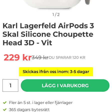
1
/
2
Karl Lagerfeld AirPods 3
Skal Silicone Choupette
Head 3D - Vit
Handla denna produkt Karl Lagerfeld AirPods 3 Skal Si
rea pris
229 kr
349 kr
DU SPARAR 120 KR
tidigare pris
Skickas ifrån oss inom: 3-5 dagar
antal
LÄGG I VARUKORG
Fler än 5 st. i lager eller fjärrlager
365 dagars bytesrätt