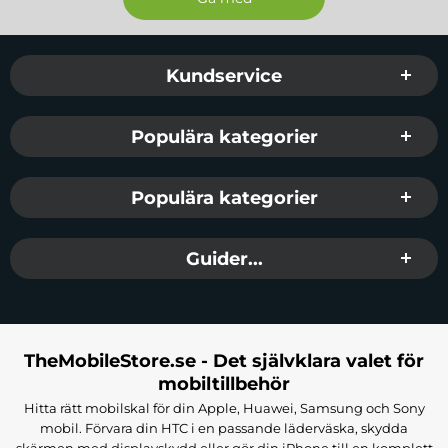
Sidfot Blandad info och länkar
Kundservice
Populära kategorier
Populära kategorier
Guider...
TheMobileStore.se - Det självklara valet för
mobiltillbehör
Hitta rätt mobilskal för din Apple, Huawei, Samsung och Sony
mobil. Förvara din HTC i en passande läderväska, skydda
skärmen med displayskydd eller gör din iPhone till en komplett