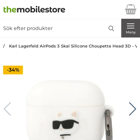
Startsidan för Danira Telecom AB
Sök
Sök på Danira Telecom AB
Genomför
Meny
Karl Lagerfeld AirPods 3 Skal Silicone Choupette Head 3D - Vi
Priset är nedsatt med
-34%