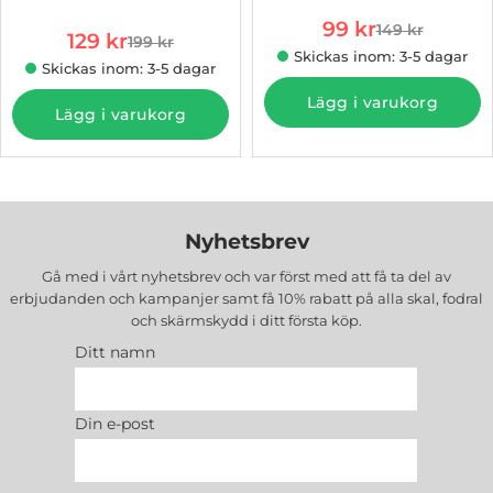
Kabeln anpassar sig intelligent till en mängd olika enheter och
rea pris
99 kr
erbjuder inte bara snabb utan också säker laddning. Detta är en
149 kr
rea pris
129 kr
tidigare pris
199 kr
tidigare pris
idealisk lösning för dem som använder flera enheter dagligen.
Skickas inom: 3-5 dagar
Skickas inom: 3-5 dagar
Designad för intensiv användning
Lägg i varukorg
Lägg i varukorg
10 000+ anslutnings- och frånkopplingscykler och en lastkapacitet
på upp till 7 kg bevisar kabelns robusthet och tillförlitlighet. Den är
skapad för att tåla daglig, intensiv användning samtidigt som den
behåller sin funktionalitet och prestanda.
Nyhetsbrev
Gå med i vårt nyhetsbrev och var först med att få ta del av
erbjudanden och kampanjer samt få 10% rabatt på alla
skal, fodral
och skärmskydd
i ditt första köp.
Ditt namn
Din e-post