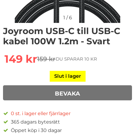
1
/
6
Joyroom USB-C till USB-C
kabel 100W 1.2m - Svart
Handla denna produkt Joyroom USB-C till USB-C kabel
rea pris
149 kr
159 kr
DU SPARAR 10 KR
tidigare pris
Slut i lager
BEVAKA
0 st. i lager eller fjärrlager
365 dagars bytesrätt
Öppet köp i 30 dagar