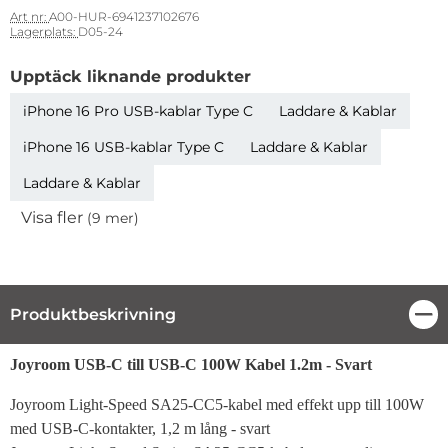
Art nr:
A00-HUR-6941237102676
Lagerplats:
D05-24
Upptäck liknande produkter
iPhone 16 Pro USB-kablar Type C
Laddare & Kablar
iPhone 16 USB-kablar Type C
Laddare & Kablar
Laddare & Kablar
Visa fler
(9 mer)
Egenskaper
Produktbeskrivning
Stä
Produktbeskrivning
Joyroom USB-C till USB-C 100W Kabel 1.2m - Svart
Joyroom Light-Speed ​​SA25-CC5-kabel med effekt upp till 100W
med USB-C-kontakter, 1,2 m lång - svart