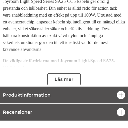
Joyroom Light-Speed Series SA25-CC5-kabeln ger otrolig
prestanda och hållbarhet. Din enhet är alltid redo för action tack
vare snabbladdning med en effekt på upp till 100W. Utrustad med
ett avancerat chip, anpassar kabeln sig intelligent till en mängd olika
enheter, vilket säkerställer säker och effektiv laddning. Dess
hållbara konstruktion av exakt vävd nylon och lämpliga
säkerhetsfunktioner gör den till ett idealiskt val för de mest
krävande användarna.
De viktigaste fördelarna med Joyroom Light-Speed ​​SA25-
CC5-kabeln:
Den erbjuder extremt snabb laddning. Med en effekt på upp
Läs mer
till 100W och stöd för Power Delivery-protokollet
säkerställer kabeln omedelbar laddning av bärbara datorer,
Produktinformation
surfplattor och telefoner. Den stöder även Samsung 45W
öpp
snabbladdning.
Anpassar sig intelligent till olika enheter. Den har ett
inbyggt intelligent system som låter dig ladda en mängd
Recensioner
öpp
olika enheter på ett säkert och effektivt sätt.
Den är exceptionellt hållbar. Precisionsvävd
nylonkonstruktion och oxidationsskydd säkerställer lång