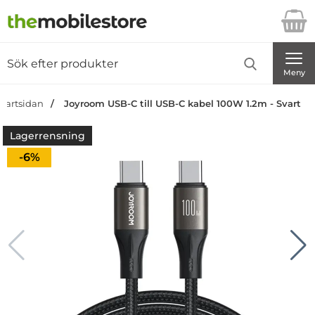
Startsidan för Danira Telecom AB
Sök
Sök på Danira Telecom AB
Genomför
Meny
Startsidan
Joyroom USB-C till USB-C kabel 100W 1.2m - Svart
Lagerrensning
Priset är nedsatt med
-6%