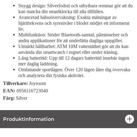
Snygg design: Silverfodral och utbytbara remmar gör att du
kan matcha din smartklocka till alla tillfällen.
Avancerad hälsoövervakning: Exakta mätningar av
hjärtfrekvens och syrenivåer i blodet stödjer ett informerat
liv.
Multifunktion: Stöder Bluetooth-samtal, påminnelser och
andra applikationer för att underlätta dagliga uppgifter.
Utmärkt hållbarhet: ATM 10M vattentäthet gör att du kan
använda din smartwatch i regnet eller under träning.
Lång batteritid: Upp till 12 dagars batteritid innebär ingen
mer daglig laddning.
Omfattande sportlägen: Över 120 lägen låter dig övervaka
och analysera din fysiska aktivitet.
Tillverkare:
Joyroom
EAN:
6956116723040
Färg:
Silver
Produktinformation
öpp