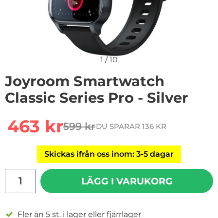
1
/
10
Joyroom Smartwatch
Classic Series Pro - Silver
Handla denna produkt Joyroom Smartwatch Classic Seri
rea pris
463 kr
599 kr
DU SPARAR 136 KR
tidigare pris
Skickas ifrån oss inom: 3-5 dagar
antal
LÄGG I VARUKORG
Fler än 5 st. i lager eller fjärrlager