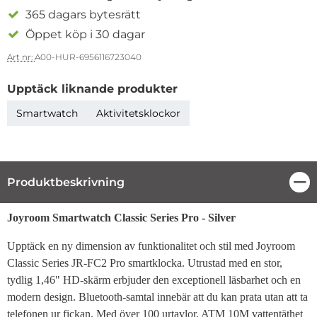
365 dagars bytesrätt
Öppet köp i 30 dagar
Art nr:
A00-HUR-6956116723040
Upptäck liknande produkter
Smartwatch
Aktivitetsklockor
Produktbeskrivning
Stä
Produktbeskrivning
Joyroom Smartwatch Classic Series Pro - Silver
Upptäck en ny dimension av funktionalitet och stil med Joyroom
Classic Series JR-FC2 Pro smartklocka. Utrustad med en stor,
tydlig 1,46" HD-skärm erbjuder den exceptionell läsbarhet och en
modern design. Bluetooth-samtal innebär att du kan prata utan att ta
telefonen ur fickan. Med över 100 urtavlor, ATM 10M vattentäthet