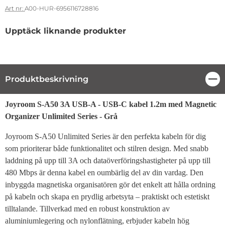
Art nr:
A00-HUR-6956116728816
Upptäck liknande produkter
Produktbeskrivning
Stä
Produktbeskrivning
Joyroom S-A50 3A USB-A - USB-C kabel 1.2m med Magnetic
Organizer
Unlimited Series
- Grå
Joyroom S-A50 Unlimited Series är den perfekta kabeln för dig
som prioriterar både funktionalitet och stilren design. Med snabb
laddning på upp till 3A och dataöverföringshastigheter på upp till
480 Mbps är denna kabel en oumbärlig del av din vardag. Den
inbyggda magnetiska organisatören gör det enkelt att hålla ordning
på kabeln och skapa en prydlig arbetsyta – praktiskt och estetiskt
tilltalande. Tillverkad med en robust konstruktion av
aluminiumlegering och nylonflätning, erbjuder kabeln hög