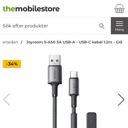
Startsidan för Danira Telecom AB
Sök
Sök på Danira Telecom AB
Genomför
Meny
Startsidan
Joyroom S-A50 3A USB-A - USB-C kabel 1.2m - Grå
Priset är nedsatt med
-34%