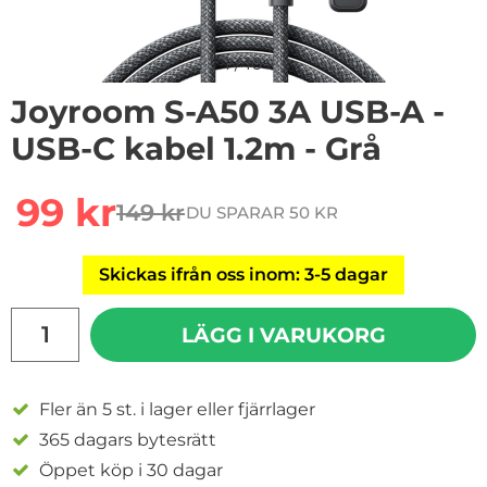
1
/
10
Joyroom S-A50 3A USB-A -
USB-C kabel 1.2m - Grå
Handla denna produkt Joyroom S-A50 3A USB-A - USB-C
rea pris
99 kr
149 kr
DU SPARAR 50 KR
tidigare pris
Skickas ifrån oss inom: 3-5 dagar
antal
LÄGG I VARUKORG
Fler än 5 st. i lager eller fjärrlager
365 dagars bytesrätt
Öppet köp i 30 dagar