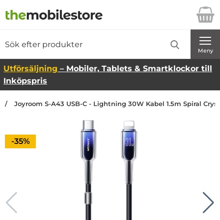
Startsidan för Danira Telecom AB
Sök
Sök på Danira Telecom AB
Genomför
Meny
Utförsäljning
– Mobiler, Tablets & Smartklockor till
Inköpspris
Joyroom S-A43 USB-C - Lightning 30W Kabel 1.5m Spiral Cryst
Priset är nedsatt med
-35%