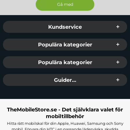
Sidfot Blandad info och länkar
Kundservice
Populära kategorier
Populära kategorier
Guider...
TheMobileStore.se - Det självklara valet för
mobiltillbehör
Hitta rätt mobilskal för din Apple, Huawei, Samsung och Sony
mobil. Förvara din HTC i en passande läderväska, skydda