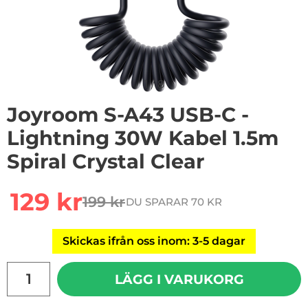
1
/
8
Joyroom S-A43 USB-C -
Lightning 30W Kabel 1.5m
Spiral Crystal Clear
Handla denna produkt Joyroom S-A43 USB-C - Lightning
rea pris
129 kr
199 kr
DU SPARAR 70 KR
tidigare pris
Skickas ifrån oss inom: 3-5 dagar
antal
LÄGG I VARUKORG