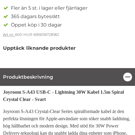
Fler än 5 st. i lager eller fjärrlager
365 dagars bytesrätt
Öppet köp i 30 dagar
Art nr:
A00-HUR-6956116728182
Upptäck liknande produkter
Produktbeskrivning
Stä
Produktbeskrivning
Joyroom S-A43 USB-C - Lightning 30W Kabel 1.5m Spiral
Crystal Clear - Svart
Joyroom S-A43 Crystal-Clear Series spiralformade kabel är den
perfekta lösningen för Apple-användare som söker snabb laddning,
hög hållbarhet och modern design. Med stöd för 30W Power
Delivery-teknologi kan du snabbt ladda dina enheter som iPhone,