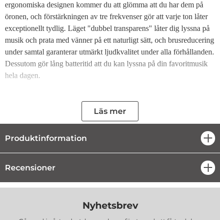
ergonomiska designen kommer du att glömma att du har dem på
öronen, och förstärkningen av tre frekvenser gör att varje ton låter
exceptionellt tydlig. Läget "dubbel transparens" låter dig lyssna på
musik och prata med vänner på ett naturligt sätt, och brusreducering
under samtal garanterar utmärkt ljudkvalitet under alla förhållanden.
Dessutom gör lång batteritid att du kan lyssna på din favoritmusik
hela dagen.
De viktigaste fördelarna med Joyroom Openfree JR-OE2 TWS
trådlösa hörlurar::
Läs mer
De är extremt bekväma att bära. De har en speciell over-
ear-design med en bekväm öronkrok.
Produktinformation
öpp
De ger utmärkt ljudkvalitet. Genom att öka tre frekvenser
(hög, mellan och låg) låter varje ton exceptionellt tydlig.
De låter dig lyssna på musik och konversationer naturligt.
Recensioner
öpp
Tack vare läget "dubbel transparens" kan du njuta av
omgivande ljud utan att behöva ta av hörlurarna.
De minskar buller under konversationer. Mikrofonen med
ENC-funktion minskar eventuella störningar, vilket
Nyhetsbrev
säkerställer exceptionell ljudkvalitet under mobilsamtal.
De har lång batteritid. Tack vare lågspänningskretsar och