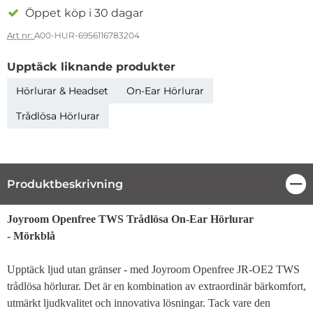
Öppet köp i 30 dagar
Art nr:
A00-HUR-6956116783204
Upptäck liknande produkter
Hörlurar & Headset
On-Ear Hörlurar
Trådlösa Hörlurar
Produktbeskrivning
Stä
Produktbeskrivning
Joyroom Openfree TWS Trådlösa On-Ear Hörlurar
- Mörkblå
Upptäck ljud utan gränser - med Joyroom Openfree JR-OE2 TWS
trådlösa hörlurar. Det är en kombination av extraordinär bärkomfort,
utmärkt ljudkvalitet och innovativa lösningar. Tack vare den