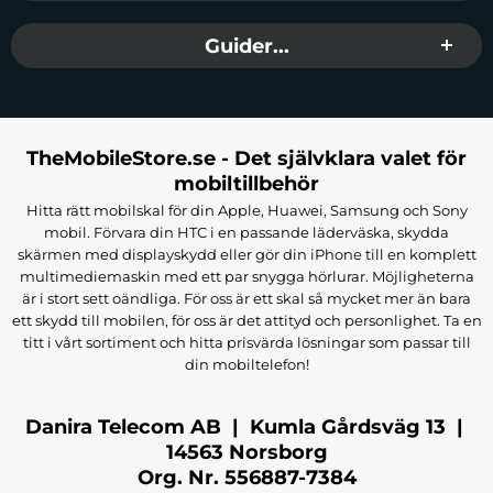
Vikt: enkla hörlurar - 12 g, laddningsfodral - 60 g
Ljud utan gränser med teknik DT4.0
Guider...
Upptäck en ny dimension av ljud med Joyroom Openfree JR-OE2
TWS trådlösa hörlurar. Tack vare DT4.0-tekniken kommer
hörlurarna att ge dig fantastisk ljudkvalitet - oavsett om du är på en
fullsatt tunnelbana eller på en lugn promenad i parken. Nu kan du
TheMobileStore.se - Det självklara valet för
njuta av musik, samtal och din omgivning utan att gå miste om
mobiltillbehör
något av dem.
Hitta rätt mobilskal för din Apple, Huawei, Samsung och Sony
mobil. Förvara din HTC i en passande läderväska, skydda
Komfort och stabilitet att bära
skärmen med displayskydd eller gör din iPhone till en komplett
Joyroom Openfree JR-OE2-hörlurar är designade med din komfort
multimediemaskin med ett par snygga hörlurar. Möjligheterna
i åtanke och är lätta som en fjäder och de sitter perfekt i dina öron.
är i stort sett oändliga. För oss är ett skal så mycket mer än bara
ett skydd till mobilen, för oss är det attityd och personlighet. Ta en
Tack vare den ergonomiska designen kommer du inte att känna
titt i vårt sortiment och hitta prisvärda lösningar som passar till
deras närvaro även efter att ha burit den under en längre tid. Nu kan
din mobiltelefon!
du njuta av din favoritmusik utan några avbrott var du än är.
Läget "Dubbel transparens" – du behöver inte välja mellan att
Danira Telecom AB | Kumla Gårdsväg 13 |
lyssna på musik och samtala
14563 Norsborg
Läget "dubbel transparens" är en revolution inom
Org. Nr. 556887-7384