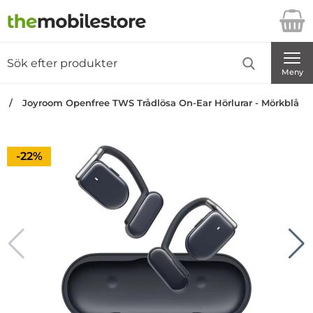
Startsidan för Danira Telecom AB
Sök
Sök på Danira Telecom AB
Genomför
Meny
n
Joyroom Openfree TWS Trådlösa On-Ear Hörlurar - Mörkblå
Priset är nedsatt med
-22%