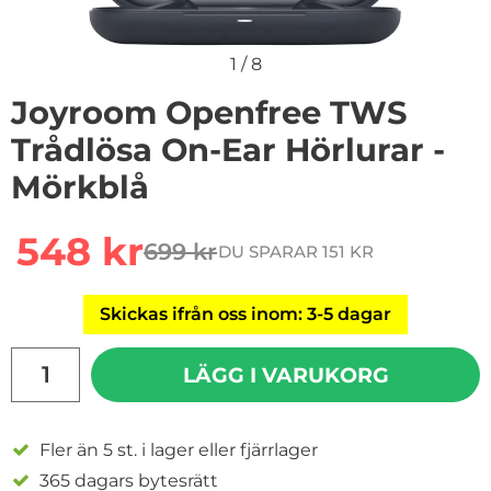
1
/
8
Joyroom Openfree TWS
Trådlösa On-Ear Hörlurar -
Mörkblå
Handla denna produkt Joyroom Openfree TWS Trådlösa 
rea pris
548 kr
699 kr
DU SPARAR 151 KR
tidigare pris
Skickas ifrån oss inom: 3-5 dagar
antal
LÄGG I VARUKORG
Fler än 5 st. i lager eller fjärrlager
365 dagars bytesrätt