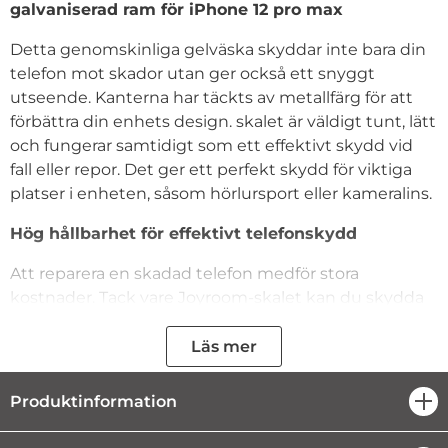
galvaniserad ram för iPhone 12 pro max
Detta genomskinliga gelväska skyddar inte bara din
telefon mot skador utan ger också ett snyggt
utseende. Kanterna har täckts av metallfärg för att
förbättra din enhets design. skalet är väldigt tunt, lätt
och fungerar samtidigt som ett effektivt skydd vid
fall eller repor. Det ger ett perfekt skydd för viktiga
platser i enheten, såsom hörlursport eller kameralins.
Hög hållbarhet för effektivt telefonskydd
Att reparera en skadad telefon medför stora
kostnader. Tack vare Joyroom-skalet kan du skydda
din enhet mot skador vid fall eller andra oönskade
händelser. TPU-gel försäkrar en krockkuddeseffekt
Läs mer
för att absorbera stötar. Skalet fäster perfekt på
kanterna på telefonen och ger i själva verket ett
Produktinformation
öpp
mycket bra skydd.