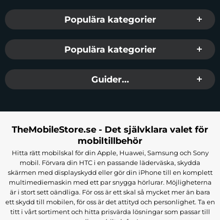
Märke: Joyroom
Populära kategorier
Typ: Telefonväska
Kompatibla enheter: iPhone 12 pro max
Material: TPU gel och metallfärg
Kanttjocklek: 0,3 mm
Populära kategorier
Viktiga funktioner
Guider...
Hög motståndskraft mot stötar
Hög flexibilitet för enkel installation
Originalfärgen bibehölls, ingen gulnande effekt
Skydd mot rostande telefonkomponenter
Kameralinsskydd
Perfekt telefonpassning
TheMobileStore.se - Det självklara valet för
Paketets innehåll:
mobiltillbehör
Hitta rätt mobilskal för din Apple, Huawei, Samsung och Sony
1 x telefonväska
mobil. Förvara din HTC i en passande läderväska, skydda
skärmen med displayskydd eller gör din iPhone till en komplett
multimediemaskin med ett par snygga hörlurar. Möjligheterna
är i stort sett oändliga. För oss är ett skal så mycket mer än bara
ett skydd till mobilen, för oss är det attityd och personlighet. Ta en
titt i vårt sortiment och hitta prisvärda lösningar som passar till