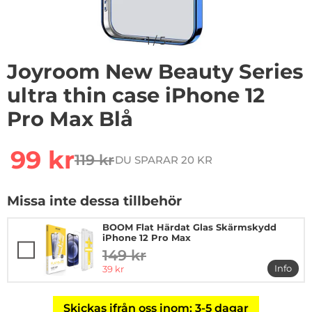
1
/
5
Joyroom New Beauty Series
ultra thin case iPhone 12
Pro Max Blå
Handla denna produkt Joyroom New Beauty Series ultra
rea pris
99 kr
119 kr
DU SPARAR 20 KR
tidigare pris
Missa inte dessa tillbehör
BOOM Flat Härdat Glas Skärmskydd
iPhone 12 Pro Max
149 kr
tidigare pris
rea pris
Info
39 kr
mer in
Skickas ifrån oss inom: 3-5 dagar