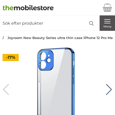
Startsidan för Danira Telecom AB
Sök
Sök på Danira Telecom AB
Genomför
Meny
Joyroom New Beauty Series ultra thin case iPhone 12 Pro Max
Priset är nedsatt med
-17%