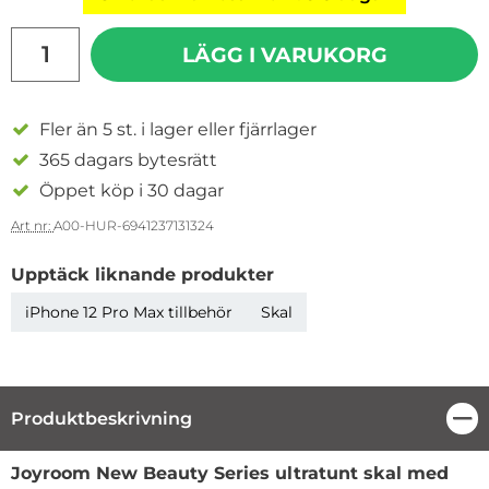
antal
LÄGG I VARUKORG
Fler än 5 st. i lager eller fjärrlager
365 dagars bytesrätt
Öppet köp i 30 dagar
Art nr:
A00-HUR-6941237131324
Upptäck liknande produkter
iPhone 12 Pro Max tillbehör
Skal
Produktbeskrivning
Stä
Produktbeskrivning
Joyroom New Beauty Series ultratunt skal med