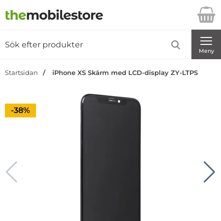
Startsidan för Danira Telecom AB
Sök
Sök på Danira Telecom AB
Genomför
Meny
Startsidan
iPhone XS Skärm med LCD-display ZY-LTPS
Priset är nedsatt med
-38%