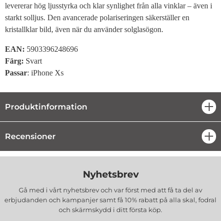
levererar hög ljusstyrka och klar synlighet från alla vinklar – även i
starkt solljus. Den avancerade polariseringen säkerställer en
kristallklar bild, även när du använder solglasögon.
EAN:
5903396248696
Färg:
Svart
Passar
: iPhone Xs
Produktinformation
öpp
Recensioner
öpp
Nyhetsbrev
Gå med i vårt nyhetsbrev och var först med att få ta del av
erbjudanden och kampanjer samt få 10% rabatt på alla
skal, fodral
och skärmskydd
i ditt första köp.