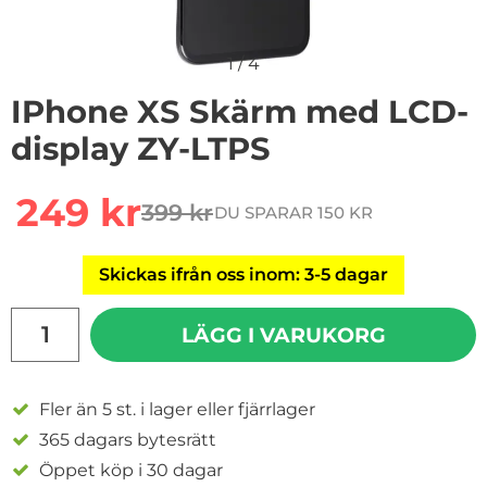
1
/
4
IPhone XS Skärm med LCD-
display ZY-LTPS
Handla denna produkt iPhone XS Skärm med LCD-disp
rea pris
249 kr
399 kr
DU SPARAR 150 KR
tidigare pris
Skickas ifrån oss inom: 3-5 dagar
antal
LÄGG I VARUKORG
Fler än 5 st. i lager eller fjärrlager
365 dagars bytesrätt
Öppet köp i 30 dagar