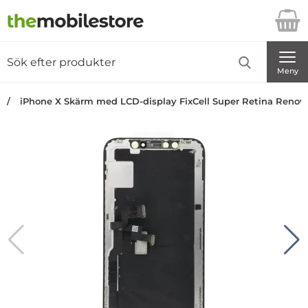
Startsidan för Danira Telecom AB
Sök
Sök på Danira Telecom AB
Genomför
Meny
iPhone X Skärm med LCD-display FixCell Super Retina Renov