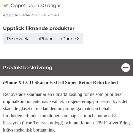
Öppet köp i 30 dagar
Art nr:
A00-PAR-5903396313240
Upptäck liknande produkter
Reservdelar
iPhone
iPhone X
Produktbeskrivning
Stä
Produktbeskrivning
iPhone X LCD Skärm FixCell Super Retina Refurbished
Renoverade skärmar är en utmärkt lösning för de som prioriterar
originalkomponenternas kvalitet. I regenereringsprocessen byts det
skadade glaset ut medan den ursprungliga matrisen behålls.
Produkten erbjuder funktioner som haptisk touch, automatisk
ljusstyrka (True Tone-teknologi) och multi-touch. För IC-överföring
krävs mekanisk borttagning.