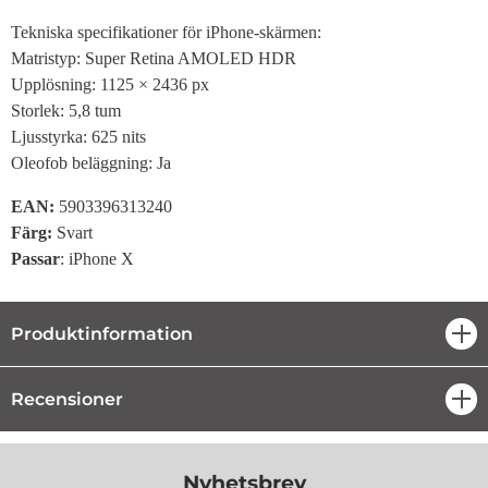
Tekniska specifikationer för iPhone-skärmen:
Matristyp: Super Retina AMOLED HDR
Upplösning: 1125 × 2436 px
Storlek: 5,8 tum
Ljusstyrka: 625 nits
Oleofob beläggning: Ja
EAN:
5903396313240
Färg:
Svart
Passar
: iPhone X
Produktinformation
öpp
Recensioner
öpp
Nyhetsbrev