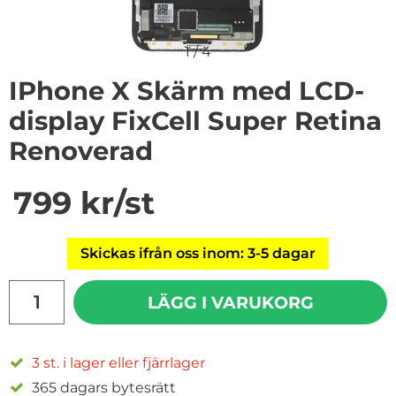
1
/
4
IPhone X Skärm med LCD-
display FixCell Super Retina
Renoverad
Handla denna produkt iPhone X Skärm med LCD-displa
pris
799 kr
/st
Skickas ifrån oss inom: 3-5 dagar
antal
LÄGG I VARUKORG
3 st. i lager eller fjärrlager
365 dagars bytesrätt