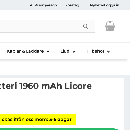
Privatperson
Företag
Nyheter
Logga in
Genomför sökni
Kablar & Laddare
Ljud
Tillbehör
tteri 1960 mAh Licore
Phone 7 Batteri 1960 mAh Licore
ickas ifrån oss inom: 3-5 dagar