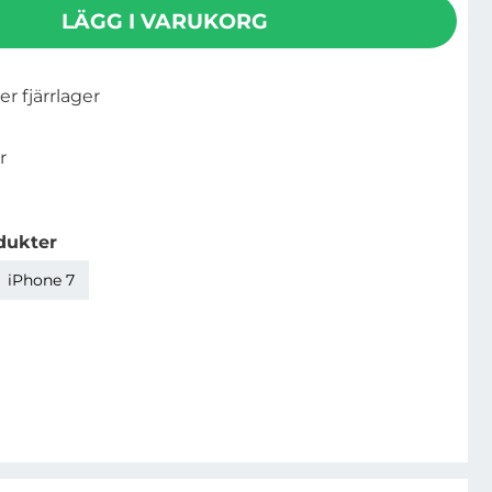
LÄGG I VARUKORG
ler fjärrlager
r
dukter
iPhone 7