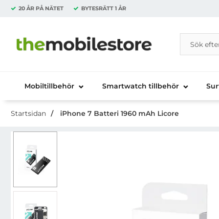
20 ÅR PÅ NÄTET
BYTESRÄTT
1 ÅR
Sök
Sök på Da
Startsidan för Danira Telecom AB
Mobiltillbehör
Smartwatch tillbehör
Sur
Startsidan
iPhone 7 Batteri 1960 mAh Licore