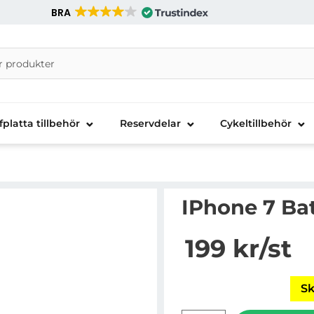
BRA
nira Telecom AB
fplatta tillbehör
Reservdelar
Cykeltillbehör
IPhone 7 Ba
Handla denna produkt i
pris
199 kr
/st
Sk