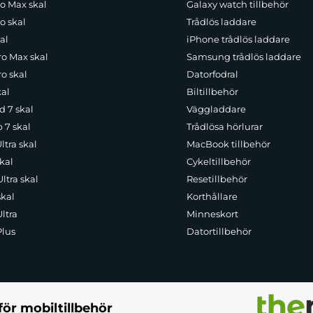
ro Max skal
Galaxy watch tillbehör
o skal
Trådlös laddare
al
iPhone trådlös laddare
ro Max skal
Samsung trådlös laddare
o skal
Datorfodral
kal
Biltillbehör
d 7 skal
Väggladdare
p 7 skal
Trådlösa hörlurar
ltra skal
MacBook tillbehör
kal
Cykeltillbehör
ltra skal
Resetillbehör
skal
Korthållare
ltra
Minneskort
Plus
Datortillbehör
för mobiltillbehör