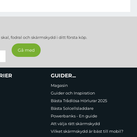
, över- och urladdning, samt funktionalitet vid både höga och låga
dd för att förhindra ytterligare urladdning. Dessutom skyddas
a
skal, fodral och skärmskydd
i ditt första köp.
genomgått falltester för att säkerställa korrekt funktion även
RIER
GUIDER...
Magasin
Guider och Inspiration
 exakt kapacitetsmätning, som är noggrant kalibrerad och visar
Bästa Trådlösa Hörlurar 2025
Bästa Solcellsladdare
Powerbanks - En guide
Att välja rätt skärmskydd
utan svårigheter.
Vilket skärmskydd är bäst till mobil?