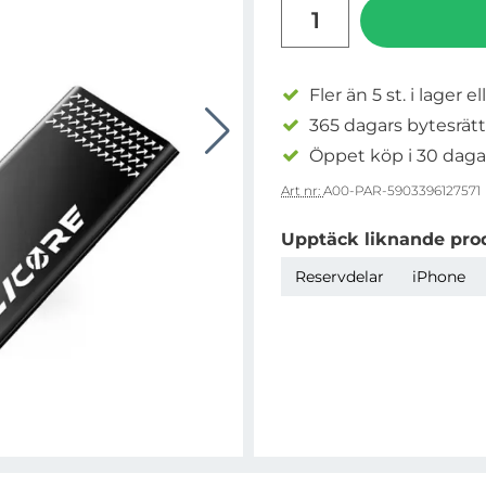
antal
Fler än 5 st. i lager el
365 dagars bytesrätt
Öppet köp i 30 daga
Art nr:
A00-PAR-5903396127571
Upptäck liknande pro
Reservdelar
iPhone