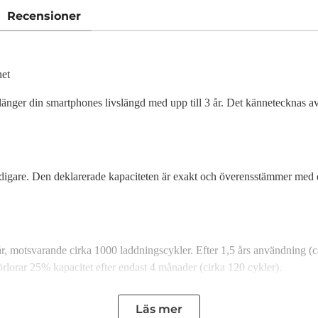
Recensioner
het
örlänger din smartphones livslängd med upp till 3 år. Det kännetecknas a
 tidigare. Den deklarerade kapaciteten är exakt och överensstämmer med d
3 år, motsvarande cirka 1000 laddningscykler. Efter 1,5 års användning 
förlorar 25% kapacitet efter endast 4 månader (cirka 120 cykler).
Läs mer