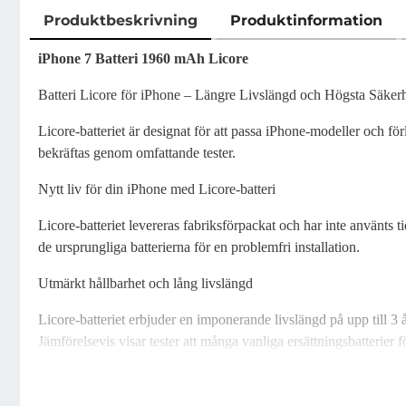
Produktbeskrivning
Produktinformation
Produktbeskrivning
iPhone 7 Batteri 1960 mAh Licore
Batteri Licore för iPhone – Längre Livslängd och Högsta Säker
Licore-batteriet är designat för att passa iPhone-modeller och f
bekräftas genom omfattande tester.
Nytt liv för din iPhone med Licore-batteri
Licore-batteriet levereras fabriksförpackat och har inte använts
de ursprungliga batterierna för en problemfri installation.
Utmärkt hållbarhet och lång livslängd
Licore-batteriet erbjuder en imponerande livslängd på upp till 
Jämförelsevis visar tester att många vanliga ersättningsbatterier 
Högsta kvalitet och säkerhet genom rigorösa tester