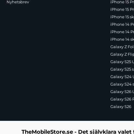
Nyhetsbrev
iPhone 15 P
Fördelar med att köpa Licore-batteri:
iPhone 15 Pr
18 månaders tillverkargaranti
iPhone 15 sk
Kompatibilitet och säkerhet garanteras
iPhone 14 P
Längsta batteritiden på marknaden
iPhone 14 Pr
Enkel installation
iPhone 14 s
Specifikationer:
Galaxy Z Fol
Kompatibel med: 616-00255
Galaxy Z Fli
Inget minneseffekt
Galaxy S25 U
Battericell: Litiumjon
Galaxy S25 s
Upp till 1000 laddningscykler
Verklig kapacitet för lång användning
Galaxy S24 U
Fabriksförpackad
Galaxy S24 
Inkluderar monteringsrem
Galaxy S26 U
18 månaders garanti
Galaxy S26 
EAN:
5903396127571
Galaxy S26
Passar
: iPhone 7
TheMobileStore.se - Det självklara valet 