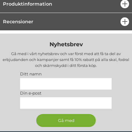
överallt.
Produktinformation
öpp
Exklusiv stil The
kolfiberkåpa i mörk färg hänvisar till designen av sportbilar, och ger
Recensioner
öpp
på så sätt enheten en elegant karaktär. Det inre materialet i hölstret
är tillräckligt mjukt för att ytterligare skydda displayen från skador,
medan bikakemotivet på gummidelen som stöder Mobilen
Nyhetsbrev
understryker hela fodralets estetik.
Gå med i vårt nyhetsbrev och var först med att få ta del av
erbjudanden och kampanjer samt få 10% rabatt på alla
skal, fodral
Material:
Eco-läder (utsida), mikrofiber (innersida med ficka),
och skärmskydd
i ditt första köp.
TPU (innersida som stöder Mobilen)
Ditt namn
EAN:
5903396308338
Färg:
Blå
Din e-post
Passar :
iPhone 16 Pro