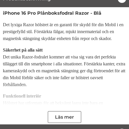
Produktbeskrivning
iPhone 16 Pro Plånboksfodral Razor - Blå
Det lyxiga Razor hölstret är en garanti för skydd för din Mobil i en
prestigefylld stil. Förstärkta fälgar, mjukt innermaterial och en
magnetisk stängning skyddar enheten från repor och skador.
Säkerhet på alla sätt
Det unika Razor-fodralet kommer att visa sig vara det perfekta
tillägget till din smartphone i alla situationer. Förstärkta kanter, extra
kameraskydd och en magnetisk stängning ger dig förtroendet för att
din Mobil förblir säker och inte faller ur hölstret oavsett
förhållanden.
Funktionell interiör
Hölstret har utformats för att bekvämt lagra inte bara en
smartphone, utan även ofta tagna dokument. Innerfickan rymmer ett
kreditkort, ID-kort eller en liten papperslapp, t.ex. med en
Läs mer
inköpslista, så att du inte behöver ta med dig hela plånboken