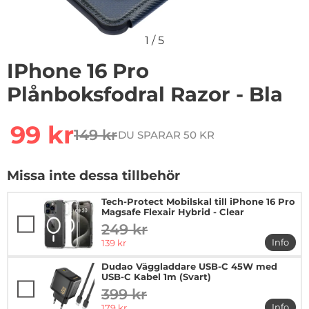
1
/
5
IPhone 16 Pro
Plånboksfodral Razor - Bla
Handla denna produkt iPhone 16 Pro Plånboksfodral Raz
rea pris
99 kr
149 kr
DU SPARAR 50 KR
tidigare pris
Missa inte dessa tillbehör
Tech-Protect Mobilskal till iPhone 16 Pro
Magsafe Flexair Hybrid - Clear
249 kr
tidigare pris
rea pris
Info
139 kr
mer in
Dudao Väggladdare USB-C 45W med
USB-C Kabel 1m (Svart)
399 kr
tidigare pris
rea pris
Info
179 kr