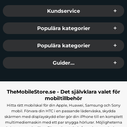
Sidfot Blandad info och länkar
Kundservice
Populära kategorier
Populära kategorier
Guider...
TheMobileStore.se - Det självklara valet för
mobiltillbehör
Hitta rätt mobilskal för din Apple, Huawei, Samsung och Sony
mobil. Förvara din HTC i en passande läderväska, skydda
skärmen med displayskydd eller gör din iPhone till en komplett
multimediemaskin med ett par snygga hörlurar. Möjligheterna