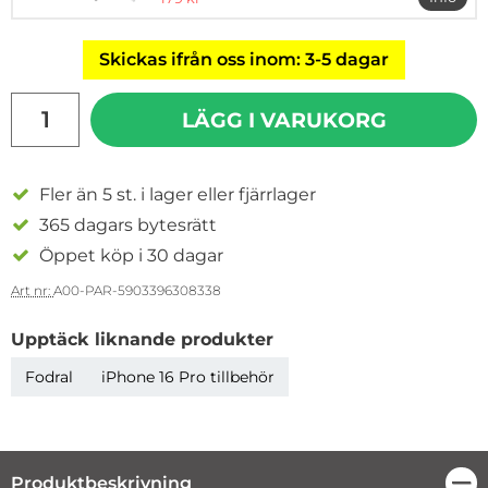
mer i
Skickas ifrån oss inom: 3-5 dagar
antal
LÄGG I VARUKORG
Fler än 5 st. i lager eller fjärrlager
365 dagars bytesrätt
Öppet köp i 30 dagar
Art nr:
A00-PAR-5903396308338
Upptäck liknande produkter
Fodral
iPhone 16 Pro tillbehör
Produktbeskrivning
Stä