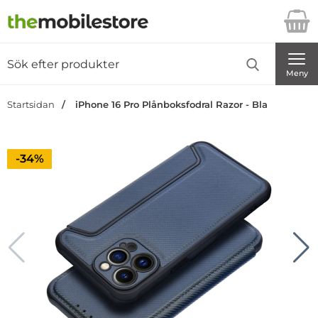
Startsidan för Danira Telecom AB
Sök
Sök på Danira Telecom AB
Genomför
Meny
Startsidan
iPhone 16 Pro Plånboksfodral Razor - Bla
Priset är nedsatt med
-34%