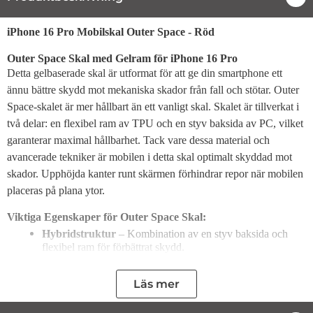
Produktbeskrivning
iPhone 16 Pro Mobilskal Outer Space - Röd
Outer Space Skal med Gelram för iPhone 16 Pro
Detta gelbaserade skal är utformat för att ge din smartphone ett
ännu bättre skydd mot mekaniska skador från fall och stötar. Outer
Space-skalet är mer hållbart än ett vanligt skal. Skalet är tillverkat i
två delar: en flexibel ram av TPU och en styv baksida av PC, vilket
garanterar maximal hållbarhet. Tack vare dessa material och
avancerade tekniker är mobilen i detta skal optimalt skyddad mot
skador. Upphöjda kanter runt skärmen förhindrar repor när mobilen
placeras på plana ytor.
Viktiga Egenskaper för Outer Space Skal:
Hybridstruktur
– Kombination av en styv baksida och
flexibel ram för förbättrat skydd.
Transparent design
– Bevarar mobilens ursprungliga
utseende.
Läs mer
Hållbart och starkt
– Baksidan av PC-material skyddar
mobilens rygg, medan TPU-ramen skyddar dess kanter.