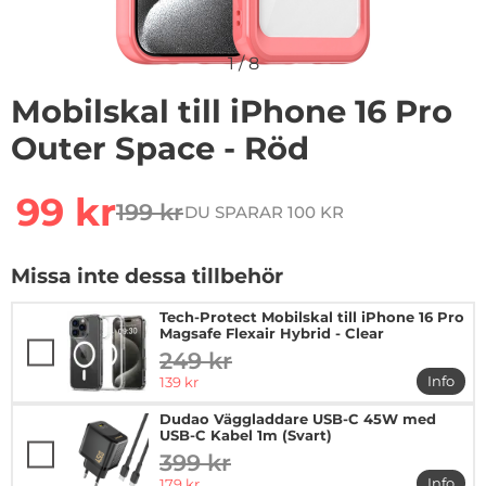
1
/
8
Mobilskal till iPhone 16 Pro
Outer Space - Röd
Handla denna produkt Mobilskal till iPhone 16 Pro Out
rea pris
99 kr
199 kr
DU SPARAR 100 KR
tidigare pris
Missa inte dessa tillbehör
Tech-Protect Mobilskal till iPhone 16 Pro
Magsafe Flexair Hybrid - Clear
249 kr
tidigare pris
rea pris
Info
139 kr
mer in
Dudao Väggladdare USB-C 45W med
USB-C Kabel 1m (Svart)
399 kr
tidigare pris
rea pris
Info
179 kr