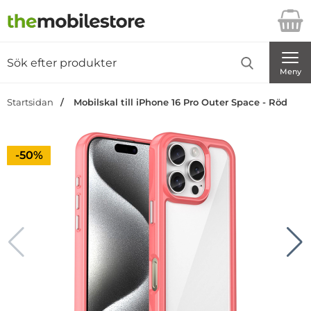
Startsidan för Danira Telecom AB
Sök
Sök på Danira Telecom AB
Genomför
Meny
Startsidan
Mobilskal till iPhone 16 Pro Outer Space - Röd
Priset är nedsatt med
-50%