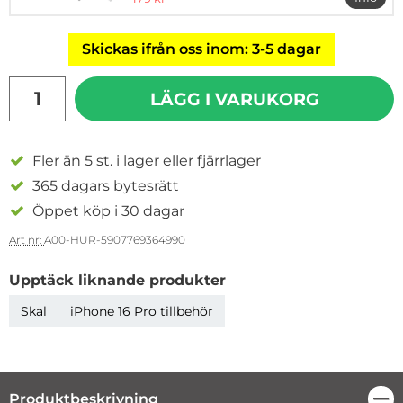
mer i
Skickas ifrån oss inom: 3-5 dagar
antal
LÄGG I VARUKORG
Fler än 5 st. i lager eller fjärrlager
365 dagars bytesrätt
Öppet köp i 30 dagar
Art nr:
A00-HUR-5907769364990
Upptäck liknande produkter
Skal
iPhone 16 Pro tillbehör
Produktbeskrivning
Stä