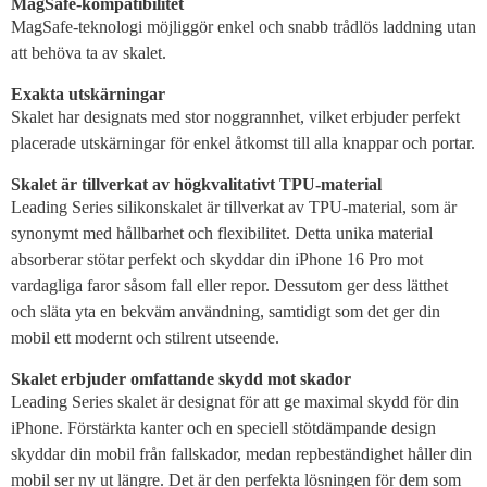
MagSafe-kompatibilitet
MagSafe-teknologi möjliggör enkel och snabb trådlös laddning utan
att behöva ta av skalet.
Exakta utskärningar
Skalet har designats med stor noggrannhet, vilket erbjuder perfekt
placerade utskärningar för enkel åtkomst till alla knappar och portar.
Skalet är tillverkat av högkvalitativt TPU-material
Leading Series silikonskalet är tillverkat av TPU-material, som är
synonymt med hållbarhet och flexibilitet. Detta unika material
absorberar stötar perfekt och skyddar din iPhone 16 Pro mot
vardagliga faror såsom fall eller repor. Dessutom ger dess lätthet
och släta yta en bekväm användning, samtidigt som det ger din
mobil ett modernt och stilrent utseende.
Skalet erbjuder omfattande skydd mot skador
Leading Series skalet är designat för att ge maximal skydd för din
iPhone. Förstärkta kanter och en speciell stötdämpande design
skyddar din mobil från fallskador, medan repbeständighet håller din
mobil ser ny ut längre. Det är den perfekta lösningen för dem som