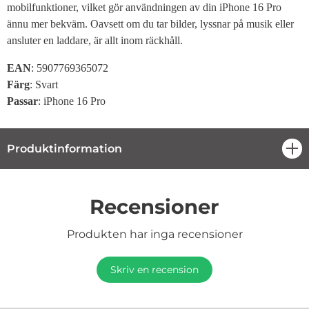
mobilfunktioner, vilket gör användningen av din iPhone 16 Pro
ännu mer bekväm. Oavsett om du tar bilder, lyssnar på musik eller
ansluter en laddare, är allt inom räckhåll.
EAN
: 5907769365072
Färg
: Svart
Passar
:
iPhone 16 Pro
Produktinformation
öpp
Recensioner
Produkten har inga recensioner
Skriv en recension