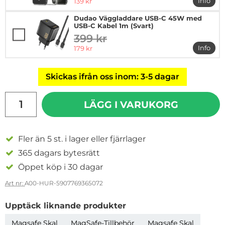
rea pris
Info
139 kr
mer in
Dudao Väggladdare USB-C 45W med
USB-C Kabel 1m (Svart)
399 kr
tidigare pris
rea pris
Info
179 kr
mer i
Skickas ifrån oss inom: 3-5 dagar
antal
LÄGG I VARUKORG
Fler än 5 st. i lager eller fjärrlager
365 dagars bytesrätt
Öppet köp i 30 dagar
Art nr:
A00-HUR-5907769365072
Upptäck liknande produkter
Magsafe Skal
MagSafe-Tillbehör
Magsafe Skal