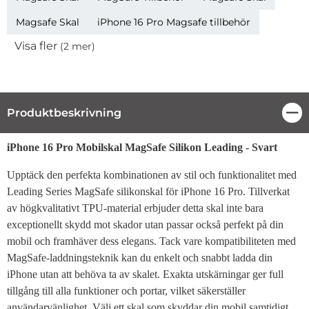
Magsafe Skal
iPhone 16 Pro Magsafe tillbehör
Visa fler
(2 mer)
Egenskaper
Produktbeskrivning
Stä
Produktbeskrivning
iPhone 16 Pro Mobilskal MagSafe Silikon Leading - Svart
Upptäck den perfekta kombinationen av stil och funktionalitet med
Leading Series MagSafe silikonskal för iPhone 16 Pro. Tillverkat
av högkvalitativt TPU-material erbjuder detta skal inte bara
exceptionellt skydd mot skador utan passar också perfekt på din
mobil och framhäver dess elegans. Tack vare kompatibiliteten med
MagSafe-laddningsteknik kan du enkelt och snabbt ladda din
iPhone utan att behöva ta av skalet. Exakta utskärningar ger full
tillgång till alla funktioner och portar, vilket säkerställer
användarvänlighet. Välj ett skal som skyddar din mobil samtidigt