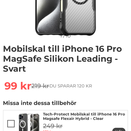
1
/
10
Mobilskal till iPhone 16 Pro
MagSafe Silikon Leading -
Svart
Handla denna produkt Mobilskal till iPhone 16 Pro MagS
rea pris
99 kr
219 kr
DU SPARAR 120 KR
tidigare pris
Missa inte dessa tillbehör
Tech-Protect Mobilskal till iPhone 16 Pro
Magsafe Flexair Hybrid - Clear
249 kr
tidigare pris