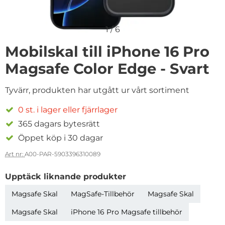
1
/
6
Mobilskal till iPhone 16 Pro
Magsafe Color Edge - Svart
Tyvärr, produkten har utgått ur vårt sortiment
0 st. i lager eller fjärrlager
365 dagars bytesrätt
Öppet köp i 30 dagar
Art nr:
A00-PAR-5903396310089
Upptäck liknande produkter
Magsafe Skal
MagSafe-Tillbehör
Magsafe Skal
Magsafe Skal
iPhone 16 Pro Magsafe tillbehör