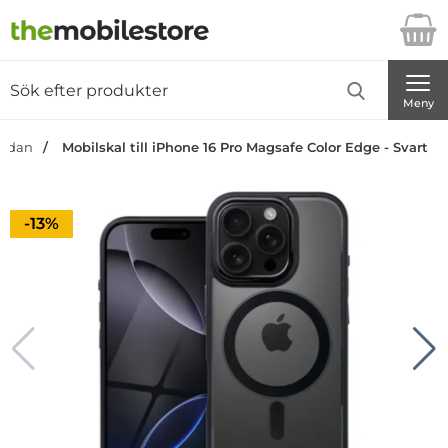
Startsidan för Danira Telecom AB
Sök
Sök på Danira Telecom AB
Genomför
Meny
sidan
Mobilskal till iPhone 16 Pro Magsafe Color Edge - Svart
Priset är nedsatt med
-13%