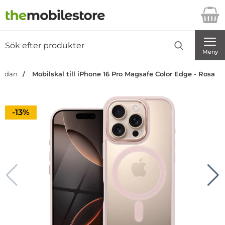
Startsidan för Danira Telecom AB
Sök
Sök på Danira Telecom AB
Genomför
Meny
tsidan
Mobilskal till iPhone 16 Pro Magsafe Color Edge - Rosa
Priset är nedsatt med
-13%