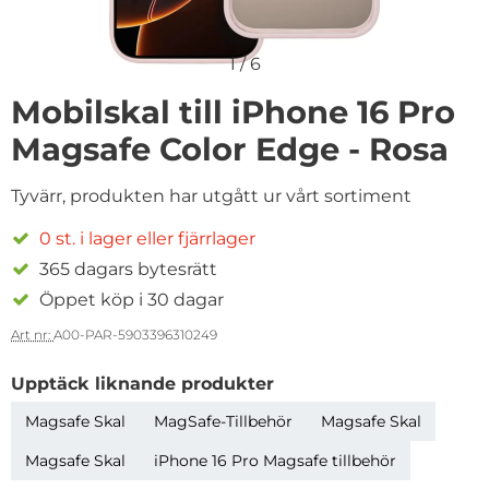
1
/
6
Mobilskal till iPhone 16 Pro
Magsafe Color Edge - Rosa
Tyvärr, produkten har utgått ur vårt sortiment
0 st. i lager eller fjärrlager
365 dagars bytesrätt
Öppet köp i 30 dagar
Art nr:
A00-PAR-5903396310249
Upptäck liknande produkter
Magsafe Skal
MagSafe-Tillbehör
Magsafe Skal
Magsafe Skal
iPhone 16 Pro Magsafe tillbehör