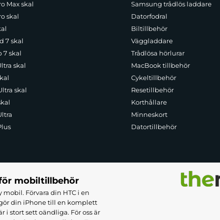
ro Max skal
Samsung trådlös laddare
o skal
Datorfodral
kal
Biltillbehör
d 7 skal
Väggladdare
p 7 skal
Trådlösa hörlurar
ltra skal
MacBook tillbehör
kal
Cykeltillbehör
ltra skal
Resetillbehör
skal
Korthållare
ltra
Minneskort
Plus
Datortillbehör
för mobiltillbehör
 mobil. Förvara din HTC i en
ör din iPhone till en komplett
 stort sett oändliga. För oss är