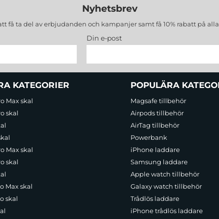
Nyhetsbrev
att få ta del av erbjudanden och kampanjer samt få 10% rabatt på all
Din e-post
RA KATEGORIER
POPULÄRA KATEGO
ro Max skal
Magsafe tillbehör
o skal
Airpods tillbehör
al
AirTag tillbehör
skal
Powerbank
ro Max skal
iPhone laddare
o skal
Samsung laddare
al
Apple watch tillbehör
ro Max skal
Galaxy watch tillbehör
o skal
Trådlös laddare
al
iPhone trådlös laddare