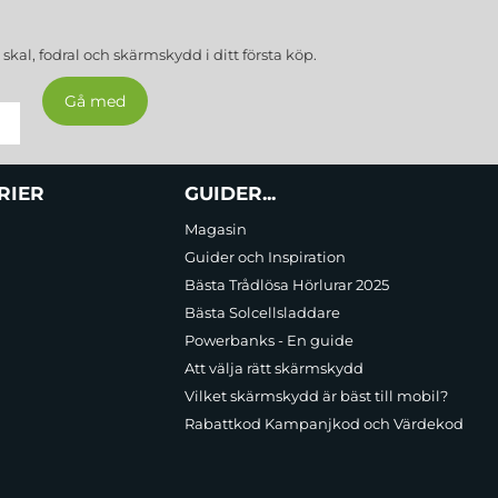
a
skal, fodral och skärmskydd
i ditt första köp.
RIER
GUIDER...
Magasin
Guider och Inspiration
Bästa Trådlösa Hörlurar 2025
Bästa Solcellsladdare
Powerbanks - En guide
Att välja rätt skärmskydd
Vilket skärmskydd är bäst till mobil?
Rabattkod Kampanjkod och Värdekod