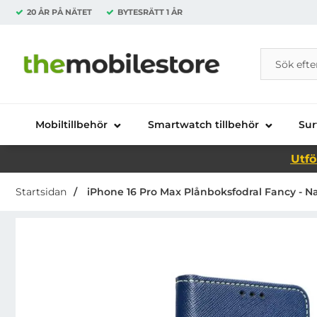
20 ÅR PÅ NÄTET
BYTESRÄTT
1 ÅR
Sök
Sök på Da
Startsidan för Danira Telecom AB
Mobiltillbehör
Smartwatch tillbehör
Sur
Utfö
Startsidan
iPhone 16 Pro Max Plånboksfodral Fancy - N