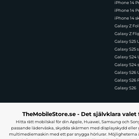
iPhone 14 P
iPhone 14 Pr
iPhone 14 s
Galaxy Z Fol
Galaxy Z Fli
Galaxy S25 U
Galaxy S25 s
Galaxy S24 U
Galaxy S24 
Galaxy S26 U
Galaxy S26 
Galaxy S26
TheMobileStore.se - Det självklara valet 
Hitta rätt mobilskal för din Apple, Huawei, Samsung och Sony
passande läderväska, skydda skärmen med displayskydd eller g
multimediemaskin med ett par snygga hörlurar. Möjligheterna är i