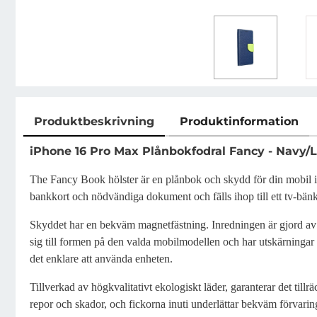
Produktbeskrivning
Produktinformation
Produktbeskrivning
iPhone 16 Pro Max Plånbokfodral Fancy - Navy/
The Fancy Book hölster är en plånbok och skydd för din mobil i e
bankkort och nödvändiga dokument och fälls ihop till ett tv-bänk v
Skyddet har en bekväm magnetfästning. Inredningen är gjord av f
sig till formen på den valda mobilmodellen och har utskärninga
det enklare att använda enheten.
Tillverkad av högkvalitativt ekologiskt läder, garanterar det till
repor och skador, och fickorna inuti underlättar bekväm förvar