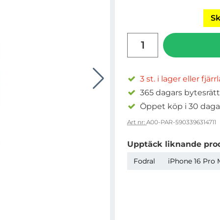
Sk
antal
3 st. i lager eller fjär
365 dagars bytesrätt
Öppet köp i 30 daga
Art nr:
A00-PAR-5903396314711
Upptäck liknande pro
Fodral
iPhone 16 Pro 