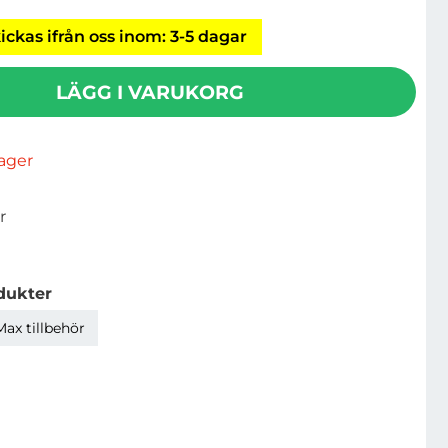
ickas ifrån oss inom: 3-5 dagar
LÄGG I VARUKORG
rlager
r
dukter
Max tillbehör