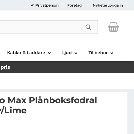
Privatperson
Företag
Nyheter
Logga in
Genomför sökni
Kablar & Laddare
Ljud
Tillbehör
spris
ro Max Plånboksfodral
y/Lime
Phone 16 Pro Max Plånboksfodral Fancy - Navy/Lime