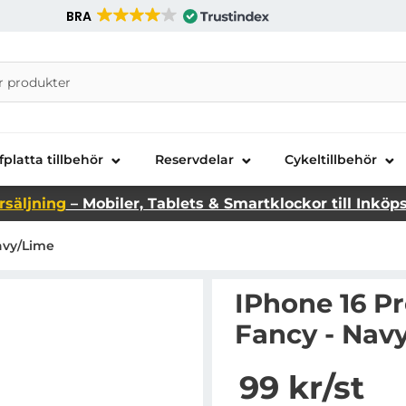
BRA
nira Telecom AB
fplatta tillbehör
Reservdelar
Cykeltillbehör
rsäljning
– Mobiler, Tablets & Smartklockor till Inköp
avy/Lime
IPhone 16 P
Fancy - Nav
Handla denna produkt i
pris
99 kr
/st