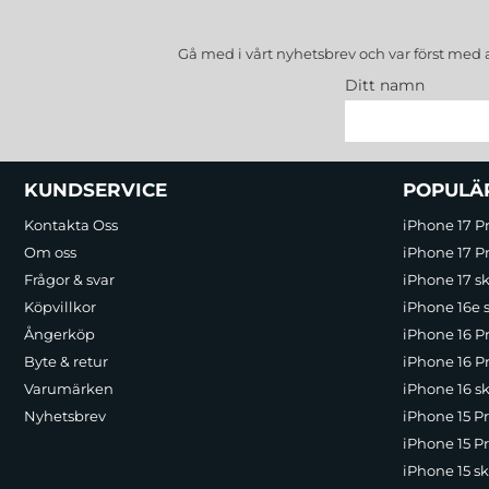
Gå med i vårt nyhetsbrev och var först med 
Ditt namn
Sidfot Blandad info och länkar
KUNDSERVICE
POPULÄ
Kontakta Oss
iPhone 17 P
Om oss
iPhone 17 Pr
Frågor & svar
iPhone 17 sk
Köpvillkor
iPhone 16e 
Ångerköp
iPhone 16 P
Byte & retur
iPhone 16 Pr
Varumärken
iPhone 16 sk
Nyhetsbrev
iPhone 15 P
iPhone 15 Pr
iPhone 15 sk