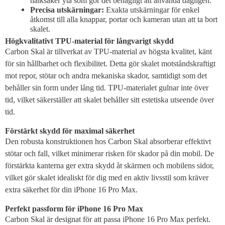
halksäker yta som gör det behagligt att använda dagligen.
Precisa utskärningar:
Exakta utskärningar för enkel
åtkomst till alla knappar, portar och kameran utan att ta bort
skalet.
Högkvalitativt TPU-material för långvarigt skydd
Carbon Skal är tillverkat av TPU-material av högsta kvalitet, känt
för sin hållbarhet och flexibilitet. Detta gör skalet motståndskraftigt
mot repor, stötar och andra mekaniska skador, samtidigt som det
behåller sin form under lång tid. TPU-materialet gulnar inte över
tid, vilket säkerställer att skalet behåller sitt estetiska utseende över
tid.
Förstärkt skydd för maximal säkerhet
Den robusta konstruktionen hos Carbon Skal absorberar effektivt
stötar och fall, vilket minimerar risken för skador på din mobil. De
förstärkta kanterna ger extra skydd åt skärmen och mobilens sidor,
vilket gör skalet idealiskt för dig med en aktiv livsstil som kräver
extra säkerhet för din iPhone 16 Pro Max.
Perfekt passform för iPhone 16 Pro Max
Carbon Skal är designat för att passa iPhone 16 Pro Max perfekt.