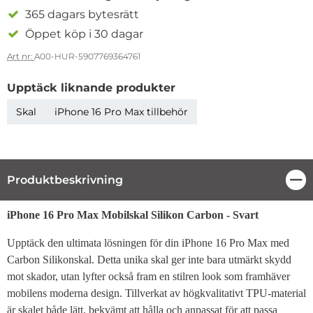
365 dagars bytesrätt
Öppet köp i 30 dagar
Art nr:
A00-HUR-5907769364761
Upptäck liknande produkter
Skal
iPhone 16 Pro Max tillbehör
Produktbeskrivning
Stä
Produktbeskrivning
iPhone 16 Pro Max Mobilskal Silikon Carbon - Svart
Upptäck den ultimata lösningen för din iPhone 16 Pro Max med
Carbon Silikonskal. Detta unika skal ger inte bara utmärkt skydd
mot skador, utan lyfter också fram en stilren look som framhäver
mobilens moderna design. Tillverkat av högkvalitativt TPU-material
är skalet både lätt, bekvämt att hålla och anpassat för att passa