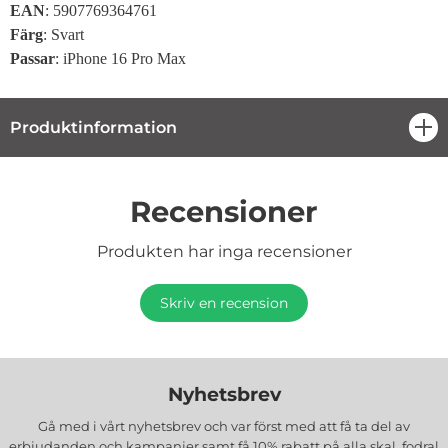
EAN
: 5907769364761
Färg
: Svart
Passar
:
iPhone 16 Pro Max
Produktinformation
öpp
Recensioner
Produkten har inga recensioner
Skriv en recension
Nyhetsbrev
Gå med i vårt nyhetsbrev och var först med att få ta del av
erbjudanden och kampanjer samt få 10% rabatt på alla
skal, fodral