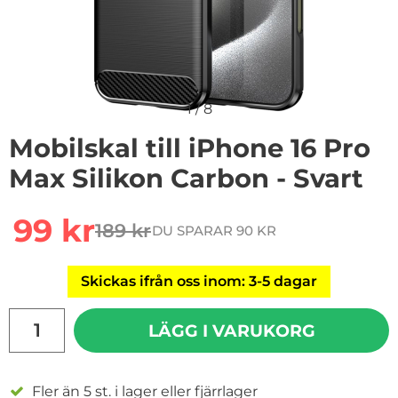
1
/
8
Mobilskal till iPhone 16 Pro
Max Silikon Carbon - Svart
Handla denna produkt Mobilskal till iPhone 16 Pro Max 
rea pris
99 kr
189 kr
DU SPARAR 90 KR
tidigare pris
Skickas ifrån oss inom: 3-5 dagar
antal
LÄGG I VARUKORG
Fler än 5 st. i lager eller fjärrlager