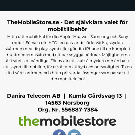
Färg
: Svart
Passar
:
iPhone 16 Pro Max
TheMobileStore.se - Det självklara valet för
mobiltillbehör
Hitta rätt mobilskal för din Apple, Huawei, Samsung och Sony
mobil. Förvara din HTC i en passande läderväska, skydda
skärmen med displayskydd eller gör din iPhone till en komplett
multimediemaskin med ett par snygga hörlurar. Möjligheterna
är i stort sett oändliga. För oss är ett skal så mycket mer än bara
ett skydd till mobilen, för oss är det attityd och personlighet. Ta en
titt i vårt sortiment och hitta prisvärda lösningar som passar till
din mobiltelefon!
Danira Telecom AB | Kumla Gårdsväg 13 |
14563 Norsborg
Org. Nr. 556887-7384