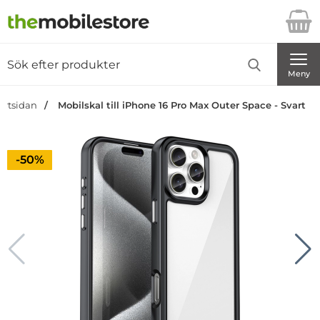
Startsidan för Danira Telecom AB
Sök
Sök på Danira Telecom AB
Genomför
Meny
artsidan
Mobilskal till iPhone 16 Pro Max Outer Space - Svart
Priset är nedsatt med
-50%