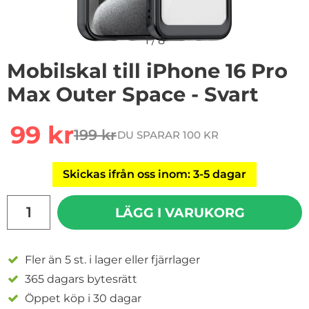
1
/
8
Mobilskal till iPhone 16 Pro
Max Outer Space - Svart
Handla denna produkt Mobilskal till iPhone 16 Pro Max 
rea pris
99 kr
199 kr
DU SPARAR 100 KR
tidigare pris
Skickas ifrån oss inom: 3-5 dagar
antal
LÄGG I VARUKORG
Fler än 5 st. i lager eller fjärrlager
365 dagars bytesrätt
Öppet köp i 30 dagar