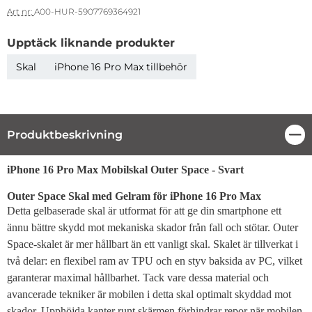
Art nr:
A00-HUR-5907769364921
Upptäck liknande produkter
Skal
iPhone 16 Pro Max tillbehör
Produktbeskrivning
Stä
Produktbeskrivning
iPhone 16 Pro Max Mobilskal Outer Space - Svart
Outer Space Skal med Gelram för iPhone 16 Pro Max
Detta gelbaserade skal är utformat för att ge din smartphone ett
ännu bättre skydd mot mekaniska skador från fall och stötar. Outer
Space-skalet är mer hållbart än ett vanligt skal. Skalet är tillverkat i
två delar: en flexibel ram av TPU och en styv baksida av PC, vilket
garanterar maximal hållbarhet. Tack vare dessa material och
avancerade tekniker är mobilen i detta skal optimalt skyddad mot
skador. Upphöjda kanter runt skärmen förhindrar repor när mobilen