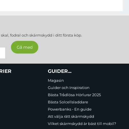
a
skal, fodral och skärmskydd
i ditt första köp.
berar stötar perfekt och skyddar din iPhone 16 Pro Max mot
t modernt och stilrent utseende.
RIER
GUIDER...
Magasin
r din mobil från fallskador, medan repbeständighet håller din
Guider och Inspiration
Bästa Trådlösa Hörlurar 2025
Bästa Solcellsladdare
a din iPhone 16 Pro Max perfekt. Detta innebär att det inte bara
Powerbanks - En guide
Att välja rätt skärmskydd
Vilket skärmskydd är bäst till mobil?