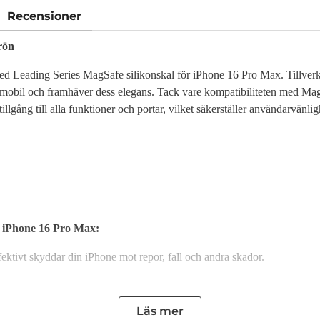
Recensioner
rön
ed Leading Series MagSafe silikonskal för iPhone 16 Pro Max. Tillverka
n mobil och framhäver dess elegans. Tack vare kompatibiliteten med Ma
tillgång till alla funktioner och portar, vilket säkerställer användarvänl
r iPhone 16 Pro Max:
ffektivt skyddar din iPhone mot repor, fall och andra skador.
mfattande skydd som håller din mobil i perfekt skick längre.
Läs mer