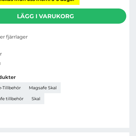
LÄGG I VARUKORG
ler fjärrlager
r
1
dukter
-Tillbehör
Magsafe Skal
e tillbehör
Skal