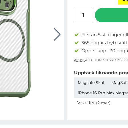
antal
Fler än 5 st. i lager el
365 dagars bytesrätt
Öppet köp i 30 daga
Art nr:
A00-HUR-590776936520
Upptäck liknande pro
Magsafe Skal
MagSafe
iPhone 16 Pro Max Magsaf
Visa fler
(2 mer)
Egenskaper