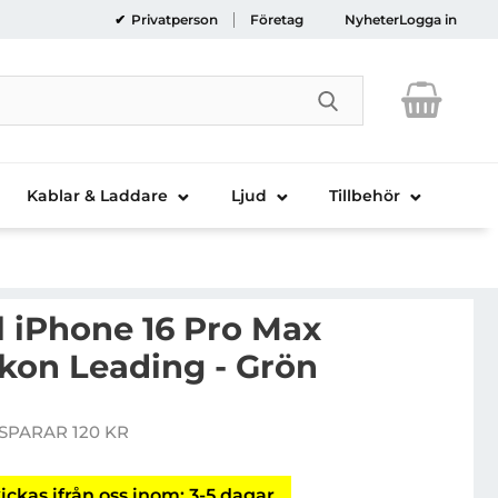
Privatperson
Företag
Nyheter
Logga in
Genomför sökni
Kablar & Laddare
Ljud
Tillbehör
ll iPhone 16 Pro Max
ikon Leading - Grön
bilskal till iPhone 16 Pro Max MagSafe Silikon Leading 
SPARAR 120 KR
pris
ickas ifrån oss inom: 3-5 dagar