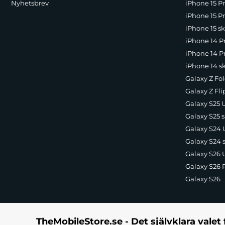
Nyhetsbrev
iPhone 15 P
Laddningens enkelhet är en av de största fördelarna med Leading
Denna praktiska lösning säkerställer att din mobil alltid är redo
iPhone 15 Pr
iPhone 15 sk
Exakta utskärningar för ökad komfort
iPhone 14 P
Varje detalj av Leading Series-skalet har noggrant övervägts för 
iPhone 14 Pr
vilket gör användningen av din iPhone 16 Pro Max ännu mer bekväm
iPhone 14 s
EAN
: 5907769365201
Galaxy Z Fol
Färg
: Grön
Galaxy Z Fli
Passar
:
iPhone 16 Pro Max
Galaxy S25 U
Galaxy S25 s
Galaxy S24 U
Galaxy S24 
Galaxy S26 U
Galaxy S26 
Galaxy S26
TheMobileStore.se - Det självklara valet 