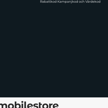
Rabattkod Kampanjkod och Värdekod
 du enkelt ladda din iPhone 16 Pro Max utan att ta av skalet.
a ger enkel åtkomst till alla knappar, portar och mobilfunktioner,
, är allt inom räckhåll.