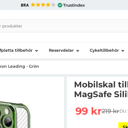
BRA
nira Telecom AB
fplatta tillbehör
Reservdelar
Cykeltillbehör
ikon Leading - Grön
Mobilskal ti
MagSafe Sil
Handla denna produkt Mo
rea pris
99 kr
219 kr
DU 
tidigare 
Sk