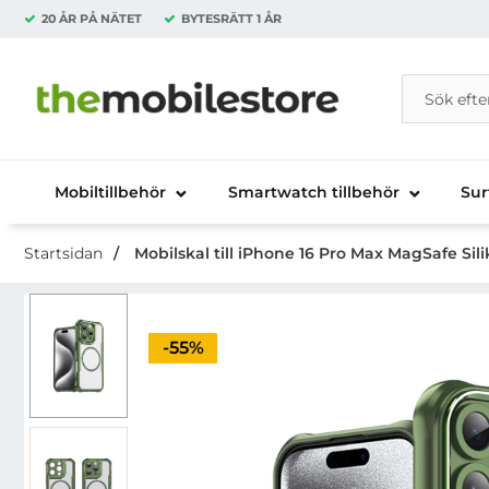
20 ÅR PÅ NÄTET
BYTESRÄTT
1 ÅR
Sök
Sök på Da
Startsidan för Danira Telecom AB
Mobiltillbehör
Smartwatch tillbehör
Sur
Startsidan
Mobilskal till iPhone 16 Pro Max MagSafe Sil
Priset är nedsatt med
-55%