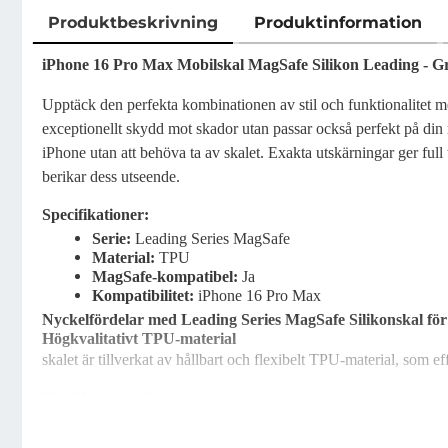
Produktbeskrivning
Produktinformation
Produktbeskrivning
iPhone 16 Pro Max Mobilskal MagSafe Silikon Leading - G
Upptäck den perfekta kombinationen av stil och funktionalitet m
exceptionellt skydd mot skador utan passar också perfekt på di
iPhone utan att behöva ta av skalet. Exakta utskärningar ger full 
berikar dess utseende.
Specifikationer:
Serie:
Leading Series MagSafe
Material:
TPU
MagSafe-kompatibel:
Ja
Kompatibilitet:
iPhone 16 Pro Max
Nyckelfördelar med Leading Series MagSafe Silikonskal fö
Högkvalitativt TPU-material
skalet är tillverkat av hållbart och flexibelt TPU-material, som e
Skydd mot skador
Med förstärkta kanter och stötdämpande design erbjuder skalet o