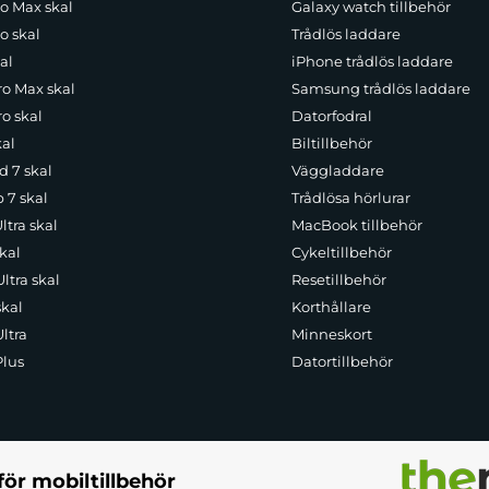
ro Max skal
Galaxy watch tillbehör
 Series-skalet. Tack vare full kompatibilitet med MagSafe-teknologi kan
 för användning, oavsett om du är hemma, på kontoret eller på språng.
o skal
Trådlös laddare
al
iPhone trådlös laddare
ro Max skal
Samsung trådlös laddare
att säkerställa maximal funktionalitet. De exakt utformade utskärningarn
o skal
Datorfodral
. Oavsett om du tar bilder, lyssnar på musik eller ansluter en laddare
kal
Biltillbehör
d 7 skal
Väggladdare
p 7 skal
Trådlösa hörlurar
ltra skal
MacBook tillbehör
kal
Cykeltillbehör
ltra skal
Resetillbehör
skal
Korthållare
ltra
Minneskort
Plus
Datortillbehör
för mobiltillbehör