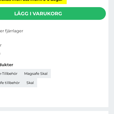
LÄGG I VARUKORG
ler fjärrlager
r
6
dukter
-Tillbehör
Magsafe Skal
e tillbehör
Skal