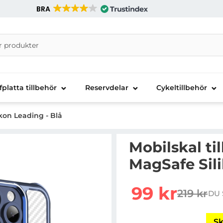
BRA
nira Telecom AB
fplatta tillbehör
Reservdelar
Cykeltillbehör
ikon Leading - Blå
Mobilskal ti
MagSafe Sili
Handla denna produkt Mo
rea pris
99 kr
219 kr
DU 
tidigare 
Sk