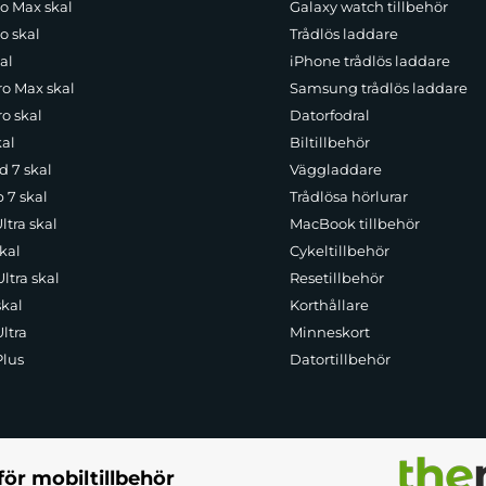
ro Max skal
Galaxy watch tillbehör
 Series-skalet. Tack vare full kompatibilitet med MagSafe-teknologi kan
 för användning, oavsett om du är hemma, på kontoret eller på språng.
o skal
Trådlös laddare
al
iPhone trådlös laddare
ro Max skal
Samsung trådlös laddare
att säkerställa maximal funktionalitet. De exakt utformade utskärningarn
o skal
Datorfodral
. Oavsett om du tar bilder, lyssnar på musik eller ansluter en laddare
kal
Biltillbehör
d 7 skal
Väggladdare
p 7 skal
Trådlösa hörlurar
ltra skal
MacBook tillbehör
kal
Cykeltillbehör
ltra skal
Resetillbehör
skal
Korthållare
ltra
Minneskort
Plus
Datortillbehör
för mobiltillbehör