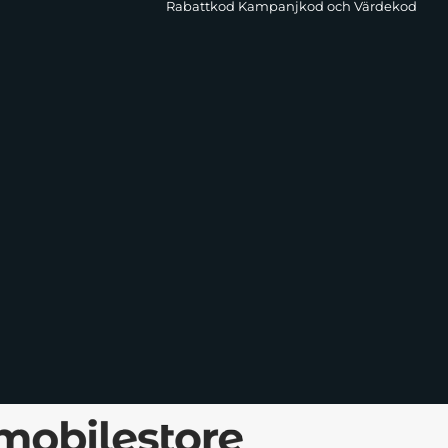
Rabattkod Kampanjkod och Värdekod
 du enkelt ladda din iPhone 16 Pro Max utan att ta av skalet.
a ger enkel åtkomst till alla knappar, portar och mobilfunktioner,
, är allt inom räckhåll.