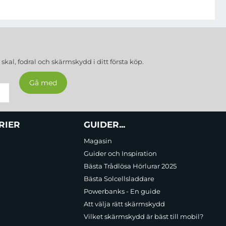
a
skal, fodral och skärmskydd
i ditt första köp.
berar stötar perfekt och skyddar din iPhone 16 Pro Max mot
t modernt och stilrent utseende.
RIER
GUIDER...
Magasin
r din mobil från fallskador, medan repbeständighet håller din
Guider och Inspiration
Bästa Trådlösa Hörlurar 2025
Bästa Solcellsladdare
a din iPhone 16 Pro Max perfekt. Detta innebär att det inte bara
Powerbanks - En guide
Att välja rätt skärmskydd
Vilket skärmskydd är bäst till mobil?