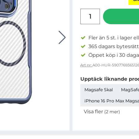
antal
Fler än 5 st. i lager el
365 dagars bytesrätt
Öppet köp i 30 daga
Art nr:
A00-HUR-590776936512
Upptäck liknande pro
Magsafe Skal
MagSafe
iPhone 16 Pro Max Magsaf
Visa fler
(2 mer)
Egenskaper