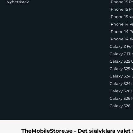
Nyhetsbrev
iPhone 15 P
Laddningens enkelhet är en av de största fördelarna med Leading
Denna praktiska lösning säkerställer att din mobil alltid är redo
iPhone 15 Pr
iPhone 15 sk
Exakta utskärningar för ökad komfort
iPhone 14 P
Varje detalj av Leading Series-skalet har noggrant övervägts för 
iPhone 14 Pr
vilket gör användningen av din iPhone 16 Pro Max ännu mer bekväm
iPhone 14 s
EAN
: 5907769365126
Galaxy Z Fol
Färg
: Blå
Galaxy Z Fli
Passar
:
iPhone 16 Pro Max
Galaxy S25 U
Galaxy S25 s
Galaxy S24 U
Galaxy S24 
Galaxy S26 U
Galaxy S26 
Galaxy S26
TheMobileStore.se - Det självklara valet 