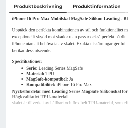
Produktbeskrivning
Produktinformation
Produktbeskrivning
iPhone 16 Pro Max Mobilskal MagSafe Silikon Leading - Bl
Upptäck den perfekta kombinationen av stil och funktionalitet m
exceptionellt skydd mot skador utan passar också perfekt på di
iPhone utan att behöva ta av skalet. Exakta utskärningar ger full 
berikar dess utseende.
Specifikationer:
Serie:
Leading Series MagSafe
Material:
TPU
MagSafe-kompatibel:
Ja
Kompatibilitet:
iPhone 16 Pro Max
Nyckelfördelar med Leading Series MagSafe Silikonskal fö
Högkvalitativt TPU-material
skalet är tillverkat av hållbart och flexibelt TPU-material, som e
Skydd mot skador
Med förstärkta kanter och stötdämpande design erbjuder skalet o