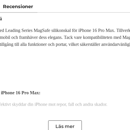
Recensioner
å
ed Leading Series MagSafe silikonskal för iPhone 16 Pro Max. Tillverka
n mobil och framhäver dess elegans. Tack vare kompatibiliteten med Ma
tillgång till alla funktioner och portar, vilket säkerställer användarvänl
r iPhone 16 Pro Max:
ffektivt skyddar din iPhone mot repor, fall och andra skador.
mfattande skydd som håller din mobil i perfekt skick längre.
Läs mer