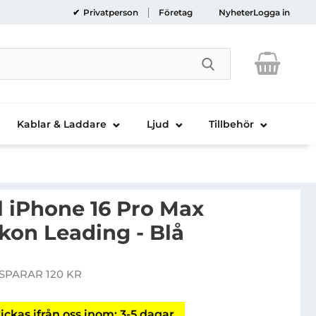
Privatperson
Företag
Nyheter
Logga in
Genomför sökni
Kablar & Laddare
Ljud
Tillbehör
ll iPhone 16 Pro Max
kon Leading - Blå
bilskal till iPhone 16 Pro Max MagSafe Silikon Leading 
SPARAR 120 KR
pris
ickas ifrån oss inom: 3-5 dagar