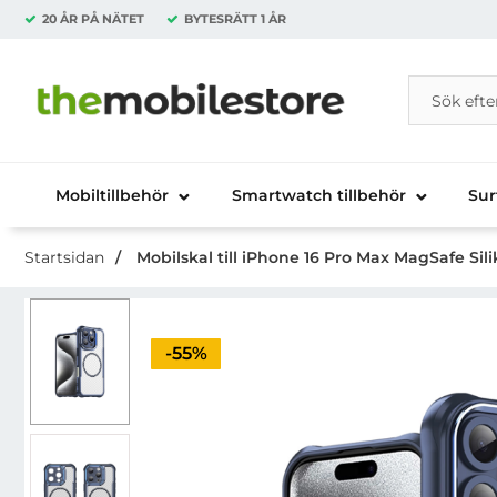
20 ÅR PÅ NÄTET
BYTESRÄTT
1 ÅR
Sök
Sök på Da
Startsidan för Danira Telecom AB
Mobiltillbehör
Smartwatch tillbehör
Sur
Startsidan
Mobilskal till iPhone 16 Pro Max MagSafe Sil
Priset är nedsatt med
-55%