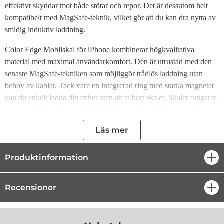
effektivt skyddar mot både stötar och repor. Det är dessutom helt
kompatibelt med MagSafe-teknik, vilket gör att du kan dra nytta av
smidig induktiv laddning.
Color Edge Mobilskal för iPhone kombinerar högkvalitativa
material med maximal användarkomfort. Den är utrustad med den
senaste MagSafe-tekniken som möjliggör trådlös laddning utan
behov av kablar. Tack vare en integrerad ring med starka magneter
kan du enkelt ladda din enhet utan att ta bort skalet. Skalet fungerar
även perfekt med magnetiska bilhållare, vilket garanterar en säker
montering under körning.
Läs mer
Tillverkat av slitstark och hållbar plast, erbjuder detta skal pålitligt
skydd mot skador vid fall och repor på mobilens yta. De färgglada
Produktinformation
öpp
och upphöjda kanterna runt skärmen och kameran ger en modern
och elegant känsla till skalet, samtidigt som de hjälper till att bevara
Recensioner
öpp
mobilens integritet.
Specifikation: