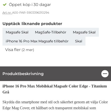
Öppet köp i 30 dagar
Art nr:
A00-PAR-5903396310294
Upptäck liknande produkter
Magsafe Skal
MagSafe-Tillbehör
Magsafe Skal
iPhone 16 Pro Max Magsafe tillbehör
Skal
Visa fler
(2 mer)
Egenskaper
Produktbeskrivning
Stä
Produktbeskrivning
iPhone 16 Pro Max Mobilskal Magsafe Color Edge - Titanium
Grå
Skydda din smartphone med stil och säkerhet genom att välja Color
Edge Mag Cover, ett hållbart och transparent mobilskal som