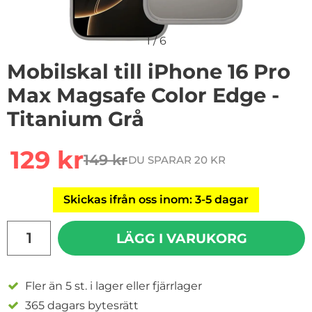
1
/
6
Mobilskal till iPhone 16 Pro
Max Magsafe Color Edge -
Titanium Grå
Handla denna produkt Mobilskal till iPhone 16 Pro Max
rea pris
129 kr
149 kr
DU SPARAR 20 KR
tidigare pris
Skickas ifrån oss inom: 3-5 dagar
antal
LÄGG I VARUKORG
Fler än 5 st. i lager eller fjärrlager
365 dagars bytesrätt