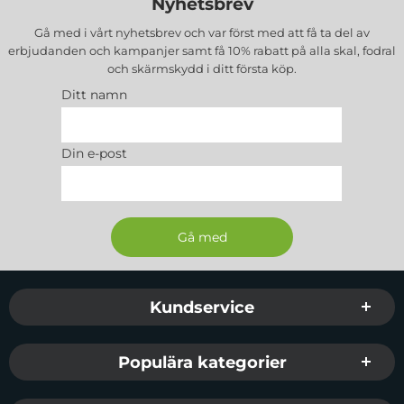
Nyhetsbrev
Material:
PC,TPU
Stödjer MagSafe trådlös laddning
Gå med i vårt nyhetsbrev och var först med att få ta del av
EAN
: 5903396310294
erbjudanden och kampanjer samt få 10% rabatt på alla
skal, fodral
och skärmskydd
i ditt första köp.
Färg
: Titanium Grå
Passar
:
iPhone 16 Pro Max
Ditt namn
Din e-post
Sidfot Blandad info och länkar
Kundservice
Populära kategorier