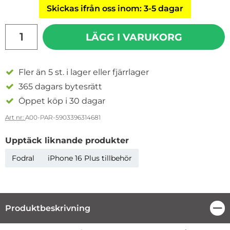
Skickas ifrån oss inom: 3-5 dagar
antal
LÄGG I VARUKORG
Fler än 5 st. i lager eller fjärrlager
365 dagars bytesrätt
Öppet köp i 30 dagar
Art nr:
A00-PAR-5903396314681
Upptäck liknande produkter
Fodral
iPhone 16 Plus tillbehör
Produktbeskrivning
Stä