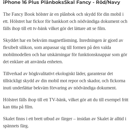
Produktbeskrivning
iPhone 16 Plus PlånboksSkal Fancy - Röd/Navy
The Fancy Book hölster är en plånbok och skydd för din mobil i
ett. Hölstret har fickor för bankkort och nödvändiga dokument och
fälls ihop till ett tv-bänk vilket gör det lättare att se film.
Skyddet har en bekväm magnetfästning. Inredningen är gjord av
flexibelt silikon, som anpassar sig till formen på den valda
mobilmodellen och har utskärningar för funktionsknappar som gör
det enklare att använda enheten.
Tillverkad av högkvalitativt ekologiskt läder, garanterar det
tillräckligt skydd av din mobil mot repor och skador, och fickorna
inuti underlättar bekväm förvaring av nödvändiga dokument.
Hölstret fälls ihop till ett TV-bänk, vilket gör att du till exempel fritt
kan titta på film.
Skalet finns i ett brett utbud av färger – insidan av Skalet är alltid i
spännets färg.