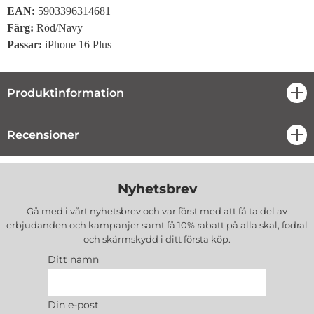
EAN:
5903396314681
Färg:
Röd/Navy
Passar:
iPhone 16 Plus
Produktinformation
öpp
Recensioner
öpp
Nyhetsbrev
Gå med i vårt nyhetsbrev och var först med att få ta del av
erbjudanden och kampanjer samt få 10% rabatt på alla
skal, fodral
och skärmskydd
i ditt första köp.
Ditt namn
Din e-post