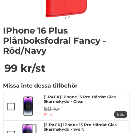
1
/
4
IPhone 16 Plus
Plånboksfodral Fancy -
Röd/Navy
Handla denna produkt iPhone 16 Plus Plånboksfodral 
pris
99 kr
/st
Missa inte dessa tillbehör
[1-PACK] iPhone 15 Pro Härdat Glas
Skärmskydd - Clear
69 kr
tidigare pris
rea pris
Info
19 kr
mer in
[2-PACK] iPhone 15 Pro Härdat Glas
Skärmskydd - Svart