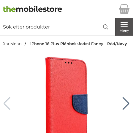
Startsidan för Danira Telecom AB
Sök
Sök på Danira Telecom AB
Genomför
Meny
Startsidan
iPhone 16 Plus Plånboksfodral Fancy - Röd/Navy