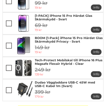
99 kr
tidigare pris
rea pris
Info
19 kr
mer in
[1-PACK] iPhone 15 Pro Härdat Glas
Skärmskydd - Svart
69 kr
tidigare pris
rea pris
Info
19 kr
mer in
BOOM [1-Pack] iPhone 15 Pro Härdat Glas
Skärmskydd Privacy - Svart
149 kr
tidigare pris
rea pris
Info
19 kr
mer in
Tech-Protect Mobilskal till iPhone 16 Plus
Magsafe Flexair Hybrid - Clear
249 kr
tidigare pris
rea pris
Info
139 kr
mer in
Dudao Väggladdare USB-C 45W med
USB-C Kabel 1m (Svart)
399 kr
tidigare pris
rea pris
Info
179 kr
mer i