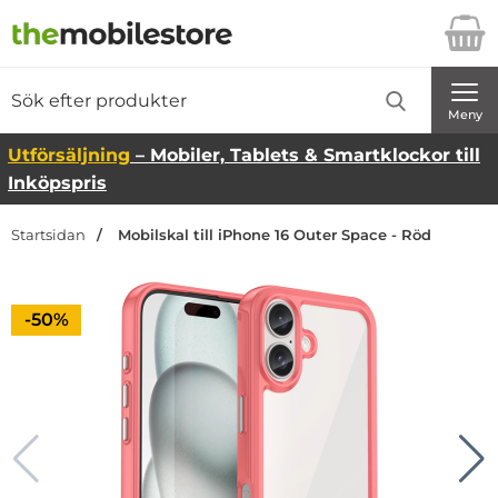
Startsidan för Danira Telecom AB
Sök
Sök på Danira Telecom AB
Genomför
Meny
Utförsäljning
– Mobiler, Tablets & Smartklockor till
Inköpspris
Startsidan
Mobilskal till iPhone 16 Outer Space - Röd
Priset är nedsatt med
-50%