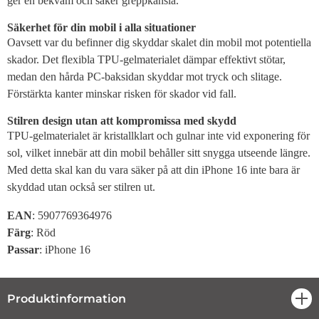
ger en bekväm och säker greppkänsla.
Säkerhet för din mobil i alla situationer
Oavsett var du befinner dig skyddar skalet din mobil mot potentiella
skador. Det flexibla TPU-gelmaterialet dämpar effektivt stötar,
medan den hårda PC-baksidan skyddar mot tryck och slitage.
Förstärkta kanter minskar risken för skador vid fall.
Stilren design utan att kompromissa med skydd
TPU-gelmaterialet är kristallklart och gulnar inte vid exponering för
sol, vilket innebär att din mobil behåller sitt snygga utseende längre.
Med detta skal kan du vara säker på att din iPhone 16 inte bara är
skyddad utan också ser stilren ut.
EAN
: 5907769364976
Färg
: Röd
Passar
:
iPhone 16
Produktinformation
öpp