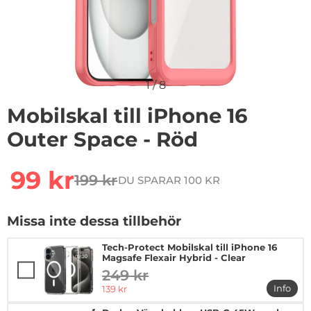
1
/
8
Mobilskal till iPhone 16
Outer Space - Röd
Handla denna produkt Mobilskal till iPhone 16 Outer S
rea pris
99 kr
199 kr
DU SPARAR 100 KR
tidigare pris
Missa inte dessa tillbehör
Tech-Protect Mobilskal till iPhone 16
Magsafe Flexair Hybrid - Clear
249 kr
tidigare pris
rea pris
Info
139 kr
mer in