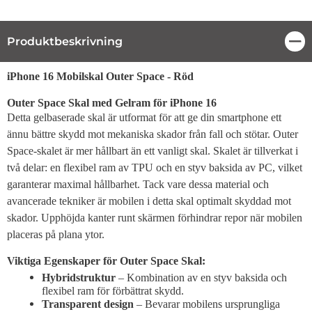
Produktbeskrivning
Stä
Produktbeskrivning
iPhone 16 Mobilskal Outer Space - Röd
Outer Space Skal med Gelram för iPhone 16
Detta gelbaserade skal är utformat för att ge din smartphone ett
ännu bättre skydd mot mekaniska skador från fall och stötar. Outer
Space-skalet är mer hållbart än ett vanligt skal. Skalet är tillverkat i
två delar: en flexibel ram av TPU och en styv baksida av PC, vilket
garanterar maximal hållbarhet. Tack vare dessa material och
avancerade tekniker är mobilen i detta skal optimalt skyddad mot
skador. Upphöjda kanter runt skärmen förhindrar repor när mobilen
placeras på plana ytor.
Viktiga Egenskaper för Outer Space Skal:
Hybridstruktur
– Kombination av en styv baksida och
flexibel ram för förbättrat skydd.
Transparent design
– Bevarar mobilens ursprungliga