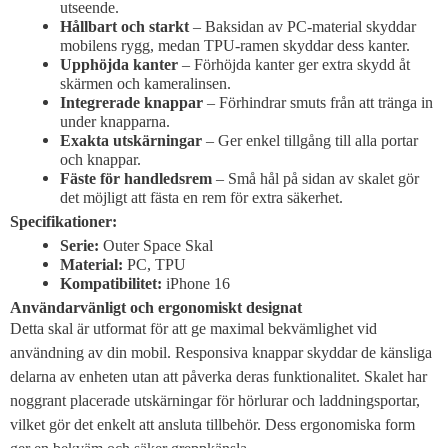
utseende.
Hållbart och starkt
– Baksidan av PC-material skyddar
mobilens rygg, medan TPU-ramen skyddar dess kanter.
Upphöjda kanter
– Förhöjda kanter ger extra skydd åt
skärmen och kameralinsen.
Integrerade knappar
– Förhindrar smuts från att tränga in
under knapparna.
Exakta utskärningar
– Ger enkel tillgång till alla portar
och knappar.
Fäste för handledsrem
– Små hål på sidan av skalet gör
det möjligt att fästa en rem för extra säkerhet.
Specifikationer:
Serie:
Outer Space Skal
Material:
PC, TPU
Kompatibilitet:
iPhone 16
Användarvänligt och ergonomiskt designat
Detta skal är utformat för att ge maximal bekvämlighet vid
användning av din mobil. Responsiva knappar skyddar de känsliga
delarna av enheten utan att påverka deras funktionalitet. Skalet har
noggrant placerade utskärningar för hörlurar och laddningsportar,
vilket gör det enkelt att ansluta tillbehör. Dess ergonomiska form