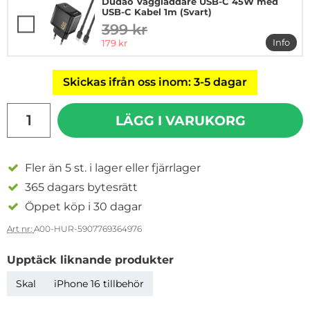
Dudao Väggladdare USB-C 45W med
USB-C Kabel 1m (Svart)
399 kr
tidigare pris
rea pris
Info
179 kr
mer i
Skickas ifrån oss inom: 3-5 dagar
antal
LÄGG I VARUKORG
Fler än 5 st. i lager eller fjärrlager
365 dagars bytesrätt
Öppet köp i 30 dagar
Art nr:
A00-HUR-5907769364976
Upptäck liknande produkter
Skal
iPhone 16 tillbehör