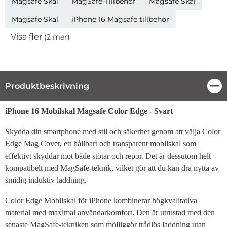
Magsafe Skal
MagSafe-Tillbehör
Magsafe Skal
Magsafe Skal
iPhone 16 Magsafe tillbehör
Visa fler
(2 mer)
Egenskaper
Produktbeskrivning
Stä
Produktbeskrivning
iPhone 16 Mobilskal Magsafe Color Edge - Svart
Skydda din smartphone med stil och säkerhet genom att välja Color
Edge Mag Cover, ett hållbart och transparent mobilskal som
effektivt skyddar mot både stötar och repor. Det är dessutom helt
kompatibelt med MagSafe-teknik, vilket gör att du kan dra nytta av
smidig induktiv laddning.
Color Edge Mobilskal för iPhone kombinerar högkvalitativa
material med maximal användarkomfort. Den är utrustad med den
senaste MagSafe-tekniken som möjliggör trådlös laddning utan