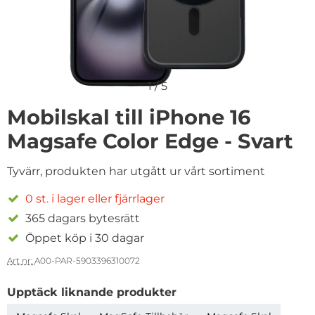
1
/
5
Mobilskal till iPhone 16
Magsafe Color Edge - Svart
Tyvärr, produkten har utgått ur vårt sortiment
0 st. i lager eller fjärrlager
365 dagars bytesrätt
Öppet köp i 30 dagar
Art nr:
A00-PAR-5903396310072
Upptäck liknande produkter