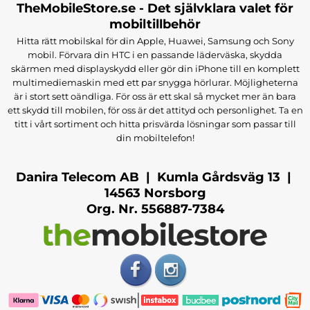
TheMobileStore.se - Det självklara valet för
mobiltillbehör
Hitta rätt mobilskal för din Apple, Huawei, Samsung och Sony
mobil. Förvara din HTC i en passande läderväska, skydda
skärmen med displayskydd eller gör din iPhone till en komplett
multimediemaskin med ett par snygga hörlurar. Möjligheterna
är i stort sett oändliga. För oss är ett skal så mycket mer än bara
ett skydd till mobilen, för oss är det attityd och personlighet. Ta en
titt i vårt sortiment och hitta prisvärda lösningar som passar till
din mobiltelefon!
Danira Telecom AB | Kumla Gårdsväg 13 |
14563 Norsborg
Org. Nr. 556887-7384