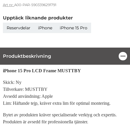
Art nr:
A00-PAR-5903396291791
Upptäck liknande produkter
Reservdelar
iPhone
iPhone 15 Pro
Produktbeskrivning
Stä
Produktbeskrivning
iPhone 15 Pro LCD Frame MUSTTBY
Skick: Ny
Tillverkare: MUSTTBY
Avsedd användning: Apple
Lim: Häftande tejp, kräver extra lim för optimal montering.
Bytet av produkten kräver specialiserade verktyg och expertis.
Produkten är avsedd för professionella tjänster.