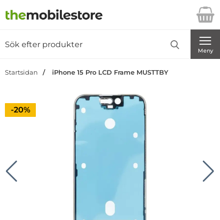
Startsidan för Danira Telecom AB
Sök
Sök på Danira Telecom AB
Genomför
Meny
Startsidan
iPhone 15 Pro LCD Frame MUSTTBY
Priset är nedsatt med
-20%