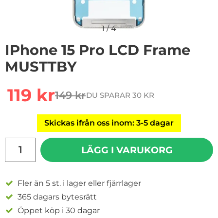
1
/
4
IPhone 15 Pro LCD Frame
MUSTTBY
Handla denna produkt iPhone 15 Pro LCD Frame MUS
rea pris
119 kr
149 kr
DU SPARAR 30 KR
tidigare pris
Skickas ifrån oss inom: 3-5 dagar
antal
LÄGG I VARUKORG
Fler än 5 st. i lager eller fjärrlager
365 dagars bytesrätt
Öppet köp i 30 dagar