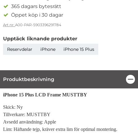
365 dagars bytesrätt
Öppet köp i 30 dagar
Art nr:
A00-PAR-5903396291784
Upptäck liknande produkter
Reservdelar
iPhone
iPhone 15 Plus
Produktbeskrivning
Stä
Produktbeskrivning
iPhone 15 Plus LCD Frame MUSTTBY
Skick: Ny
Tillverkare: MUSTTBY
Avsedd användning: Apple
Lim: Häftande tejp, kräver extra lim för optimal montering.