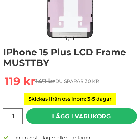
1
/
4
IPhone 15 Plus LCD Frame
MUSTTBY
Handla denna produkt iPhone 15 Plus LCD Frame MU
rea pris
119 kr
149 kr
DU SPARAR 30 KR
tidigare pris
Skickas ifrån oss inom: 3-5 dagar
antal
LÄGG I VARUKORG
Fler än 5 st. i lager eller fjärrlager