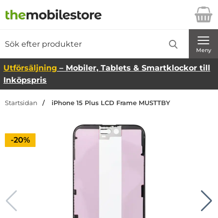
Startsidan för Danira Telecom AB
Sök
Sök på Danira Telecom AB
Genomför
Meny
Utförsäljning
– Mobiler, Tablets & Smartklockor till
Inköpspris
Startsidan
iPhone 15 Plus LCD Frame MUSTTBY
Priset är nedsatt med
-20%