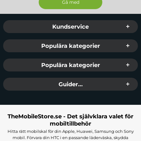
Sidfot Blandad info och länkar
Kundservice
Populära kategorier
Populära kategorier
Guider...
TheMobileStore.se - Det självklara valet för
mobiltillbehör
Hitta rätt mobilskal för din Apple, Huawei, Samsung och Sony
mobil. Förvara din HTC i en passande läderväska, skydda