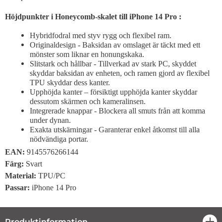
Höjdpunkter i Honeycomb-skalet till iPhone 14 Pro :
Hybridfodral med styv rygg och flexibel ram.
Originaldesign - Baksidan av omslaget är täckt med ett
mönster som liknar en honungskaka.
Slitstark och hållbar - Tillverkad av stark PC, skyddet
skyddar baksidan av enheten, och ramen gjord av flexibel
TPU skyddar dess kanter.
Upphöjda kanter – försiktigt upphöjda kanter skyddar
dessutom skärmen och kameralinsen.
Integrerade knappar - Blockera all smuts från att komma
under dynan.
Exakta utskärningar - Garanterar enkel åtkomst till alla
nödvändiga portar.
EAN:
9145576266144
Färg:
Svart
Material:
TPU/PC
Passar:
iPhone 14 Pro
Produktinformation
öpp