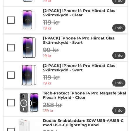
rea pris
Info
19 kr
mer in
[2-PACK] iPhone 14 Pro Härdat Glas
Skärmskydd - Clear
119 kr
tidigare pris
rea pris
Info
19 kr
mer in
[1-PACK] iPhone 14 Pro Härdat Glas
Skärmskydd - Svart
99 kr
tidigare pris
rea pris
Info
19 kr
mer in
[2-PACK] iPhone 14 Pro Härdat Glas
Skärmskydd - Svart
119 kr
tidigare pris
rea pris
Info
19 kr
mer in
Tech-Protect iPhone 14 Pro Magsafe Skal
Flexair Hybrid - Clear
258 kr
tidigare pris
rea pris
Info
139 kr
mer in
Dudao Snabbladdare 30W USB-A/USB-C
med USB-C/Lightning Kabel