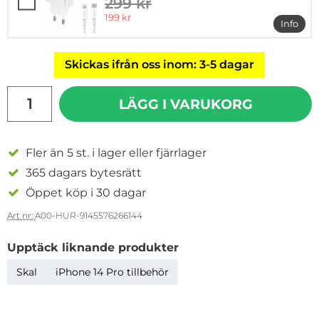
299 kr
tidigare pris
rea pris
199 kr
Info
mer i
Skickas ifrån oss inom: 3-5 dagar
antal
LÄGG I VARUKORG
Fler än 5 st. i lager eller fjärrlager
365 dagars bytesrätt
Öppet köp i 30 dagar
Art nr:
A00-HUR-9145576266144
Upptäck liknande produkter
Skal
iPhone 14 Pro tillbehör