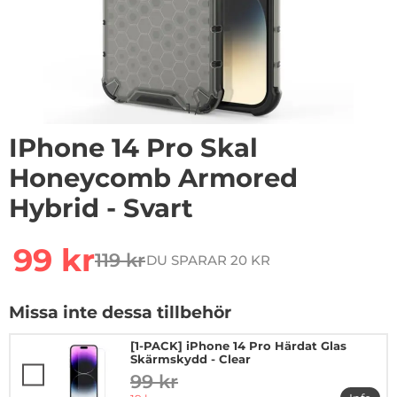
1
/
9
IPhone 14 Pro Skal
Honeycomb Armored
Hybrid - Svart
Handla denna produkt iPhone 14 Pro Skal Honeycomb 
rea pris
99 kr
119 kr
DU SPARAR 20 KR
tidigare pris
Missa inte dessa tillbehör
[1-PACK] iPhone 14 Pro Härdat Glas
Skärmskydd - Clear
99 kr
tidigare pris