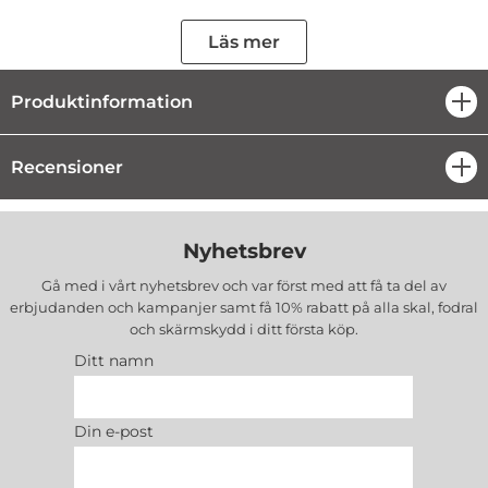
designen med delikata färgaccenter runt magnetringen, kameraön
Läs mer
och på sidorna bevarar den ursprungliga estetiken hos Apple-
enheter, så den förblir snygg som tidigare.
Produktinformation
öpp
Rundade, upphöjda kanter täcker kanterna på smartMobilen, och de
nödvändiga utskärningarna gör det enkelt att komma åt portarna, så
Recensioner
öpp
att du enkelt kan använda alla funktioner.
Specifikation:
Nyhetsbrev
Tillverkad av en enda gjutning
Stöder MagSafe®
Gå med i vårt nyhetsbrev och var först med att få ta del av
laddningsteknik Har ett lock för kameraö
erbjudanden och kampanjer samt få 10% rabatt på alla
skal, fodral
EAN
: 5903396209130
och skärmskydd
i ditt första köp.
Färg
: Svart
Ditt namn
Passar
:
iPhone 14 Pro
Din e-post