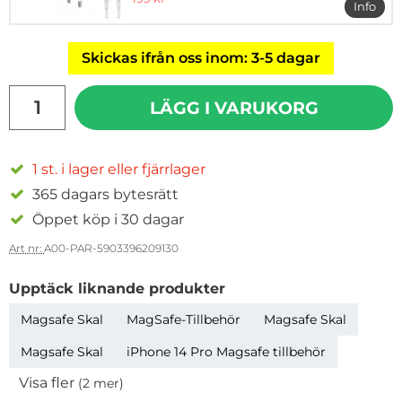
Info
mer i
Skickas ifrån oss inom: 3-5 dagar
antal
LÄGG I VARUKORG
1 st. i lager eller fjärrlager
365 dagars bytesrätt
Öppet köp i 30 dagar
Art nr:
A00-PAR-5903396209130
Upptäck liknande produkter
Magsafe Skal
MagSafe-Tillbehör
Magsafe Skal
Magsafe Skal
iPhone 14 Pro Magsafe tillbehör
Visa fler
(2 mer)
Egenskaper