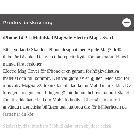
Produktbeskrivning
Stä
Produktbeskrivning
iPhone 14 Pro Mobilskal MagSafe Electro Mag - Svart
Ett skyddande Skal för iPhone designat med Apple MagSafe®-
tillbehör i åtanke. Det ger ett komplett skydd för kameraön. Finns i
många färgversioner.
Electro Mag Cover för iPhone är en garanti för högkvalitativa
material och full komfort. Den var gjord av en gjuten. Med stöd för
innovativ MagSafe®-teknik kan du ladda din Mobil utan kablar. De
inbyggda magneterna i ringen gör att du inte behöver ta bort Skalet
för att ladda batteriet i din Mobil induktivt. Eller så kan du fritt
använda magnetiska bilfästen utan att oroa dig för hållbarheten på
fästet när du kör
Skalet skyddar inte bara MobilSkalet, utan skyddar också
kameraön, och erbjuder dess kompletta hölje. Den genomskinliga