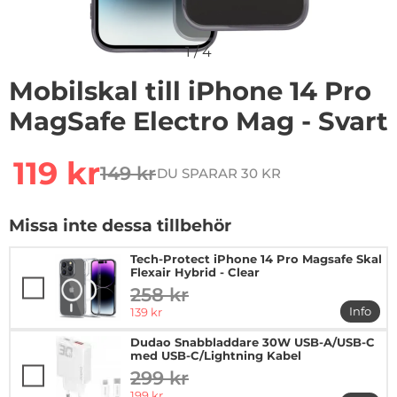
1
/
4
Mobilskal till iPhone 14 Pro
MagSafe Electro Mag - Svart
Handla denna produkt Mobilskal till iPhone 14 Pro Mag
rea pris
119 kr
149 kr
DU SPARAR 30 KR
tidigare pris
Missa inte dessa tillbehör
Tech-Protect iPhone 14 Pro Magsafe Skal
Flexair Hybrid - Clear
258 kr
tidigare pris
rea pris
Info
139 kr
mer in
Dudao Snabbladdare 30W USB-A/USB-C
med USB-C/Lightning Kabel
299 kr
tidigare pris
rea pris
199 kr