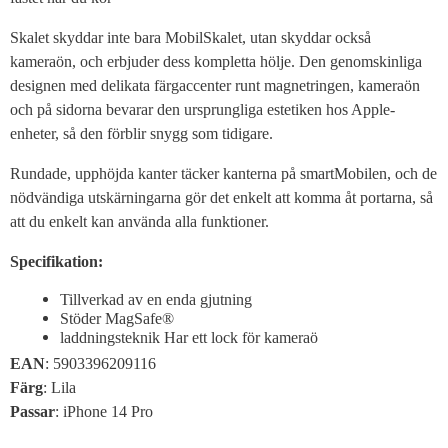
Skalet skyddar inte bara MobilSkalet, utan skyddar också
kameraön, och erbjuder dess kompletta hölje. Den genomskinliga
designen med delikata färgaccenter runt magnetringen, kameraön
och på sidorna bevarar den ursprungliga estetiken hos Apple-
enheter, så den förblir snygg som tidigare.
Rundade, upphöjda kanter täcker kanterna på smartMobilen, och de
nödvändiga utskärningarna gör det enkelt att komma åt portarna, så
att du enkelt kan använda alla funktioner.
Specifikation:
Tillverkad av en enda gjutning
Stöder MagSafe®
laddningsteknik Har ett lock för kameraö
EAN
: 5903396209116
Färg
: Lila
Passar
:
iPhone 14 Pro