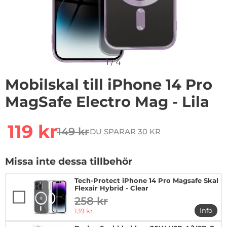
1
/
4
Mobilskal till iPhone 14 Pro
MagSafe Electro Mag - Lila
Handla denna produkt Mobilskal till iPhone 14 Pro MagS
rea pris
119 kr
149 kr
DU SPARAR 30 KR
tidigare pris
Missa inte dessa tillbehör
Tech-Protect iPhone 14 Pro Magsafe Skal
Flexair Hybrid - Clear
258 kr
tidigare pris
rea pris
Info
139 kr
mer in