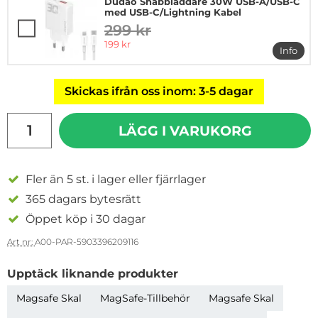
Dudao Snabbladdare 30W USB-A/USB-C
med USB-C/Lightning Kabel
299 kr
tidigare pris
rea pris
199 kr
Info
mer i
Skickas ifrån oss inom: 3-5 dagar
antal
LÄGG I VARUKORG
Fler än 5 st. i lager eller fjärrlager
365 dagars bytesrätt
Öppet köp i 30 dagar
Art nr:
A00-PAR-5903396209116
Upptäck liknande produkter
Magsafe Skal
MagSafe-Tillbehör
Magsafe Skal