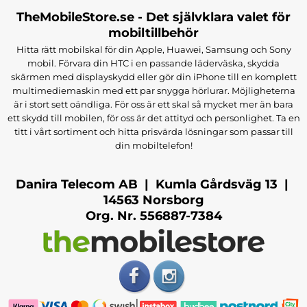
TheMobileStore.se - Det självklara valet för
mobiltillbehör
Hitta rätt mobilskal för din Apple, Huawei, Samsung och Sony
mobil. Förvara din HTC i en passande läderväska, skydda
skärmen med displayskydd eller gör din iPhone till en komplett
multimediemaskin med ett par snygga hörlurar. Möjligheterna
är i stort sett oändliga. För oss är ett skal så mycket mer än bara
ett skydd till mobilen, för oss är det attityd och personlighet. Ta en
titt i vårt sortiment och hitta prisvärda lösningar som passar till
din mobiltelefon!
Danira Telecom AB | Kumla Gårdsväg 13 |
14563 Norsborg
Org. Nr. 556887-7384