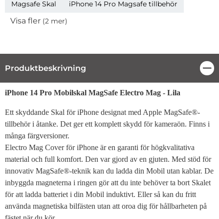
Magsafe Skal
iPhone 14 Pro Magsafe tillbehör
Visa fler
(2 mer)
Egenskaper
Produktbeskrivning
Stä
Produktbeskrivning
iPhone 14 Pro Mobilskal MagSafe Electro Mag - Lila
Ett skyddande Skal för iPhone designat med Apple MagSafe®-
tillbehör i åtanke. Det ger ett komplett skydd för kameraön. Finns i
många färgversioner.
Electro Mag Cover för iPhone är en garanti för högkvalitativa
material och full komfort. Den var gjord av en gjuten. Med stöd för
innovativ MagSafe®-teknik kan du ladda din Mobil utan kablar. De
inbyggda magneterna i ringen gör att du inte behöver ta bort Skalet
för att ladda batteriet i din Mobil induktivt. Eller så kan du fritt
använda magnetiska bilfästen utan att oroa dig för hållbarheten på
fästet när du kör