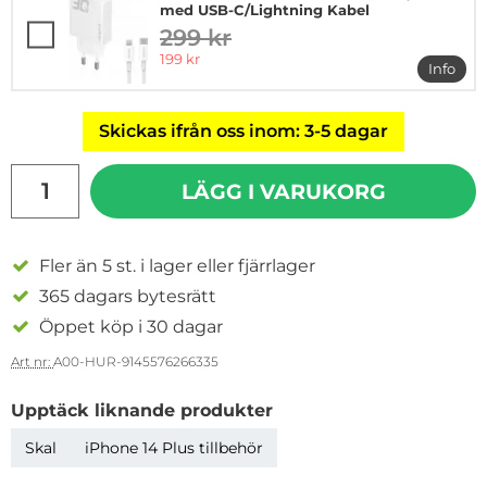
med USB-C/Lightning Kabel
299 kr
tidigare pris
rea pris
199 kr
Info
mer i
Skickas ifrån oss inom: 3-5 dagar
antal
LÄGG I VARUKORG
Fler än 5 st. i lager eller fjärrlager
365 dagars bytesrätt
Öppet köp i 30 dagar
Art nr:
A00-HUR-9145576266335
Upptäck liknande produkter
Skal
iPhone 14 Plus tillbehör