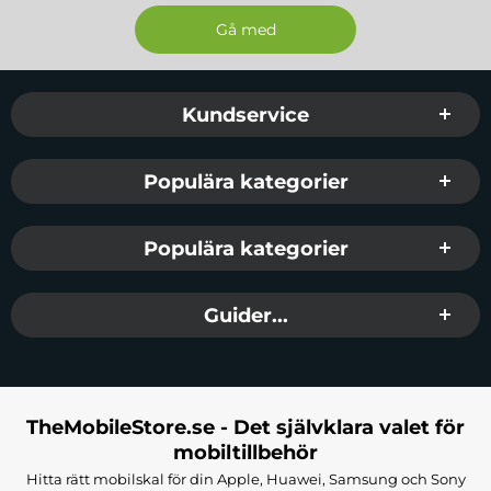
den är smutsig är beläggningen lätt att tvätta
Den finns i många vackra, dämpade färger. Hitta din
favorit!
EAN:
9145576266335
Sidfot Blandad info och länkar
Kundservice
Färg:
Mörkblå
Passar:
iPhone 14 Plus
Populära kategorier
Populära kategorier
Guider...
TheMobileStore.se - Det självklara valet för
mobiltillbehör
Hitta rätt mobilskal för din Apple, Huawei, Samsung och Sony