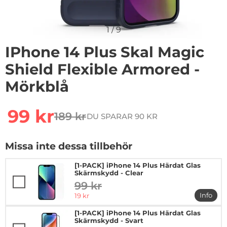
1
/
9
IPhone 14 Plus Skal Magic
Shield Flexible Armored -
Mörkblå
Handla denna produkt iPhone 14 Plus Skal Magic Shiel
rea pris
99 kr
189 kr
DU SPARAR 90 KR
tidigare pris
Missa inte dessa tillbehör
[1-PACK] iPhone 14 Plus Härdat Glas
Skärmskydd - Clear
99 kr
tidigare pris
rea pris
Info
19 kr
mer in
[1-PACK] iPhone 14 Plus Härdat Glas
Skärmskydd - Svart