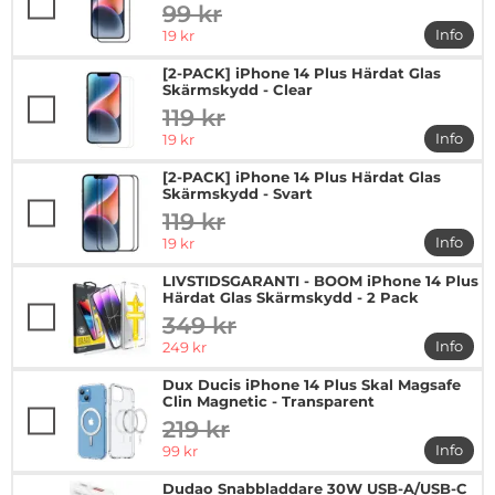
99 kr
tidigare pris
rea pris
Info
19 kr
mer in
[2-PACK] iPhone 14 Plus Härdat Glas
Skärmskydd - Clear
119 kr
tidigare pris
rea pris
Info
19 kr
mer in
[2-PACK] iPhone 14 Plus Härdat Glas
Skärmskydd - Svart
119 kr
tidigare pris
rea pris
Info
19 kr
mer in
LIVSTIDSGARANTI - BOOM iPhone 14 Plus
Härdat Glas Skärmskydd - 2 Pack
349 kr
tidigare pris
rea pris
Info
249 kr
mer in
Dux Ducis iPhone 14 Plus Skal Magsafe
Clin Magnetic - Transparent
219 kr
tidigare pris
rea pris
Info
99 kr
mer in
Dudao Snabbladdare 30W USB-A/USB-C