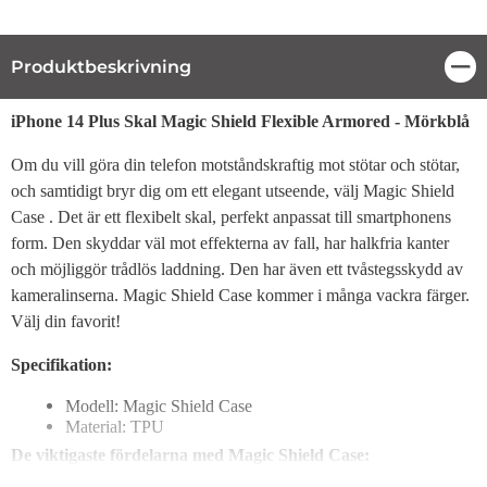
Produktbeskrivning
Stä
Produktbeskrivning
iPhone 14 Plus Skal Magic Shield Flexible Armored - Mörkblå
Om du vill göra din telefon motståndskraftig mot stötar och stötar,
och samtidigt bryr dig om ett elegant utseende, välj Magic Shield
Case . Det är ett flexibelt skal, perfekt anpassat till smartphonens
form. Den skyddar väl mot effekterna av fall, har halkfria kanter
och möjliggör trådlös laddning. Den har även ett tvåstegsskydd av
kameralinserna. Magic Shield Case kommer i många vackra färger.
Välj din favorit!
Specifikation:
Modell: Magic Shield Case
Material: TPU
De viktigaste fördelarna med Magic Shield Case: