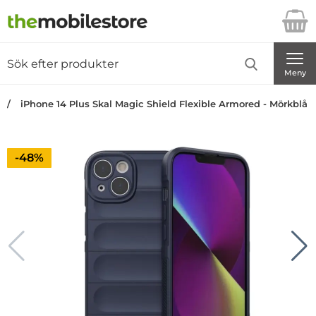
Startsidan för Danira Telecom AB
Sök
Sök på Danira Telecom AB
Genomför
Meny
iPhone 14 Plus Skal Magic Shield Flexible Armored - Mörkblå
Priset är nedsatt med
-48%