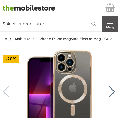
Startsidan för Danira Telecom AB
Sök
Sök på Danira Telecom AB
Genomför
Meny
sidan
Mobilskal till iPhone 13 Pro MagSafe Electro Mag - Guld
Priset är nedsatt med
-20%