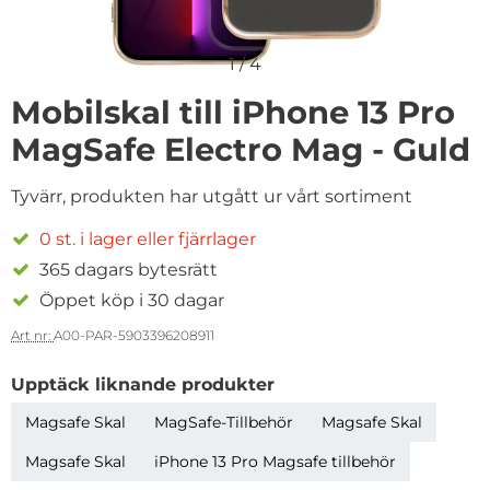
1
/
4
Mobilskal till iPhone 13 Pro
MagSafe Electro Mag - Guld
Tyvärr, produkten har utgått ur vårt sortiment
0 st. i lager eller fjärrlager
365 dagars bytesrätt
Öppet köp i 30 dagar
Art nr:
A00-PAR-5903396208911
Upptäck liknande produkter
Magsafe Skal
MagSafe-Tillbehör
Magsafe Skal
Magsafe Skal
iPhone 13 Pro Magsafe tillbehör