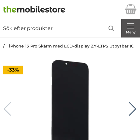
Startsidan för Danira Telecom AB
Sök
Sök på Danira Telecom AB
Genomför
Meny
iPhone 13 Pro Skärm med LCD-display ZY-LTPS Utbytbar IC
Priset är nedsatt med
-33%