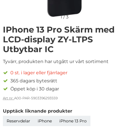
1
/
3
IPhone 13 Pro Skärm med
LCD-display ZY-LTPS
Utbytbar IC
Tyvärr, produkten har utgått ur vårt sortiment
0 st. i lager eller fjärrlager
365 dagars bytesrätt
Öppet köp i 30 dagar
Art nr:
A00-PAR-5903396293559
Upptäck liknande produkter
Reservdelar
iPhone
iPhone 13 Pro