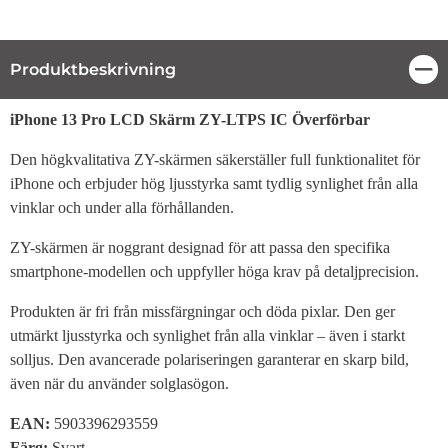
Produktbeskrivning
Stä
Produktbeskrivning
iPhone 13 Pro LCD Skärm ZY-LTPS IC Överförbar
Den högkvalitativa ZY-skärmen säkerställer full funktionalitet för
iPhone och erbjuder hög ljusstyrka samt tydlig synlighet från alla
vinklar och under alla förhållanden.
ZY-skärmen är noggrant designad för att passa den specifika
smartphone-modellen och uppfyller höga krav på detaljprecision.
Produkten är fri från missfärgningar och döda pixlar. Den ger
utmärkt ljusstyrka och synlighet från alla vinklar – även i starkt
solljus. Den avancerade polariseringen garanterar en skarp bild,
även när du använder solglasögon.
EAN:
5903396293559
Färg:
Svart