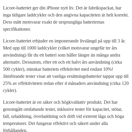
Licore-batteriet ger din iPhone nytt liv. Det är fabrikspackat, har
inga tidigare laddcykler och den angivna kapaciteten är helt korrekt.
Dess mått motsvarar exakt de ursprungliga batteriernas
specifikationer.
Licore-batteriet erbjuder en imponerande livslängd på upp till 3 år.
Med upp till 1000 laddcykler (vilket motsvarar ungefär tre års
användning) får du ett batteri som håller längre än många andra
alternativ. Dessutom, efter ett och ett halvt års användning (cirka
500 cykler), minskar batteriets effektivitet med endast 10%!
Jämförande tester visar att vanliga ersättningsbatterier tappar upp till
25% av effektiviteten redan efter 4 månaders användning (cirka 120
cykler).
Licore-batteriet är en säker och högkvalitativ produkt. Det har
genomgått omfattande tester, inklusive tester för kapacitet, stötar,
fall, urladdning, överladdning och drift vid extremt låga och höga
temperaturer. Det fungerar effektivt och säkert under alla
förhållanden.