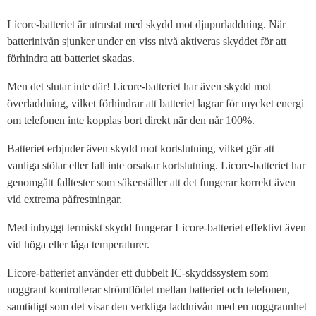
Licore-batteriet är utrustat med skydd mot djupurladdning. När
batterinivån sjunker under en viss nivå aktiveras skyddet för att
förhindra att batteriet skadas.
Men det slutar inte där! Licore-batteriet har även skydd mot
överladdning, vilket förhindrar att batteriet lagrar för mycket energi
om telefonen inte kopplas bort direkt när den når 100%.
Batteriet erbjuder även skydd mot kortslutning, vilket gör att
vanliga stötar eller fall inte orsakar kortslutning. Licore-batteriet har
genomgått falltester som säkerställer att det fungerar korrekt även
vid extrema påfrestningar.
Med inbyggt termiskt skydd fungerar Licore-batteriet effektivt även
vid höga eller låga temperaturer.
Licore-batteriet använder ett dubbelt IC-skyddssystem som
noggrant kontrollerar strömflödet mellan batteriet och telefonen,
samtidigt som det visar den verkliga laddnivån med en noggrannhet