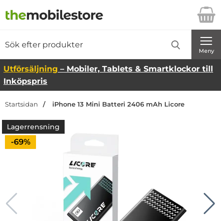
Startsidan för Danira Telecom AB
Sök
Sök på Danira Telecom AB
Genomför
Meny
Utförsäljning
– Mobiler, Tablets & Smartklockor till
Inköpspris
Startsidan
iPhone 13 Mini Batteri 2406 mAh Licore
Lagerrensning
Priset är nedsatt med
-69%