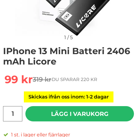
1
/
5
IPhone 13 Mini Batteri 2406
mAh Licore
Handla denna produkt iPhone 13 Mini Batteri 2406 mA
rea pris
99 kr
319 kr
DU SPARAR 220 KR
tidigare pris
Skickas ifrån oss inom: 1-2 dagar
antal
LÄGG I VARUKORG
1 st. i lager eller fjärrlager