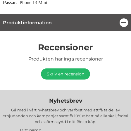
Passar
: iPhone 13 Mini
Produktinformation
öpp
Recensioner
Produkten har inga recensioner
Skriv en recension
Nyhetsbrev
Gå med i vårt nyhetsbrev och var först med att få ta del av
erbjudanden och kampanjer samt få 10% rabatt på alla
skal, fodral
och skärmskydd
i ditt första köp.
Ditt namn