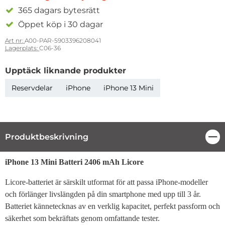
365 dagars bytesrätt
Öppet köp i 30 dagar
Art nr:
A00-PAR-5903396208041
Lagerplats:
C06-36
Upptäck liknande produkter
Reservdelar
iPhone
iPhone 13 Mini
Produktbeskrivning
Stä
Produktbeskrivning
iPhone 13 Mini Batteri 2406 mAh Licore
Licore-batteriet är särskilt utformat för att passa iPhone-modeller
och förlänger livslängden på din smartphone med upp till 3 år.
Batteriet kännetecknas av en verklig kapacitet, perfekt passform och
säkerhet som bekräftats genom omfattande tester.