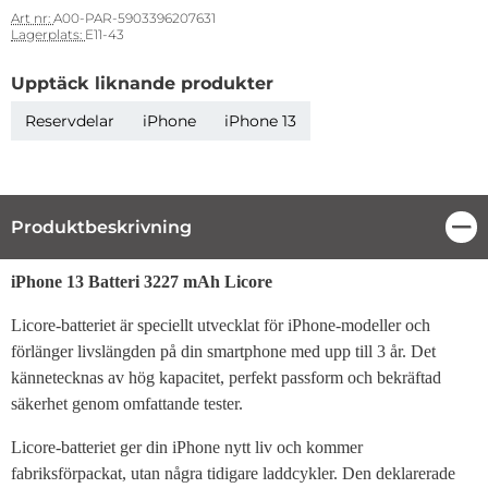
Art nr:
A00-PAR-5903396207631
Lagerplats:
E11-43
Upptäck liknande produkter
Reservdelar
iPhone
iPhone 13
Produktbeskrivning
Stä
Produktbeskrivning
iPhone 13 Batteri 3227 mAh Licore
Licore-batteriet är speciellt utvecklat för iPhone-modeller och
förlänger livslängden på din smartphone med upp till 3 år. Det
kännetecknas av hög kapacitet, perfekt passform och bekräftad
säkerhet genom omfattande tester.
Licore-batteriet ger din iPhone nytt liv och kommer
fabriksförpackat, utan några tidigare laddcykler. Den deklarerade