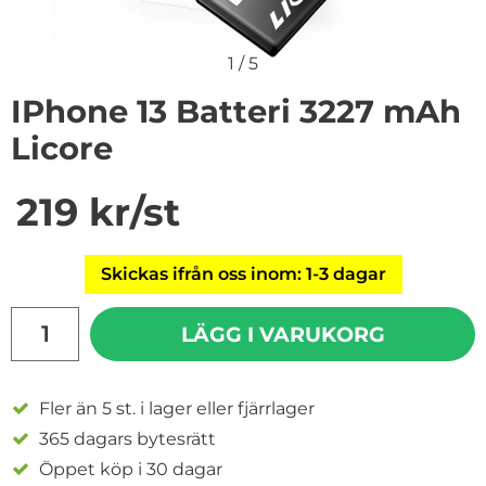
1
/
5
IPhone 13 Batteri 3227 mAh
Licore
Handla denna produkt iPhone 13 Batteri 3227 mAh Lic
pris
219 kr
/st
Skickas ifrån oss inom: 1-3 dagar
antal
LÄGG I VARUKORG
Fler än 5 st. i lager eller fjärrlager
365 dagars bytesrätt
Öppet köp i 30 dagar