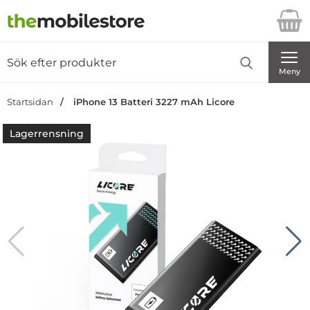
Startsidan för Danira Telecom AB
Sök
Sök på Danira Telecom AB
Genomför
Meny
Startsidan
iPhone 13 Batteri 3227 mAh Licore
Lagerrensning