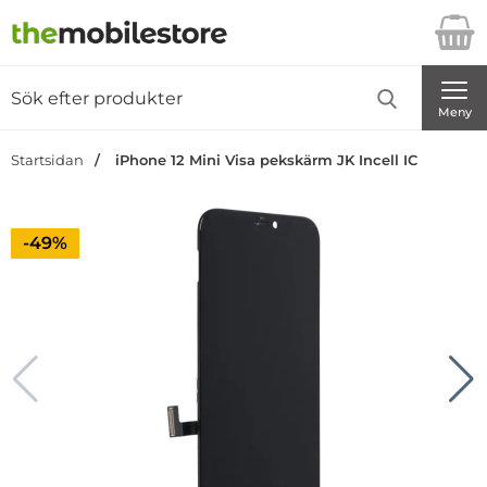
Startsidan för Danira Telecom AB
Sök
Sök på Danira Telecom AB
Genomför
Meny
Startsidan
iPhone 12 Mini Visa pekskärm JK Incell IC
Priset är nedsatt med
-49%