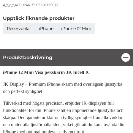
Art nr:
A00-PAR-5903396195815
Upptäck liknande produkter
Reservdelar
iPhone
iPhone 12 Mini
Produktbeskrivning
Stä
Produktbeskrivning
iPhone 12 Mini Visa pekskärm JK Incell IC
JK Display – Premium iPhone-skärm med överlägsen ljusstyrka
och perfekt synlighet
Tillverkad med högsta precision, erbjuder JK-displayen full
funktionalitet för din iPhone samt en imponerande ljusstyrka och
skärpa. Den garanterar klar och tydlig synlighet från alla vinklar
och under alla ljusförhållanden, vilket gör att du kan använda din
iPhone med optimal upplevelse dygnet runt.