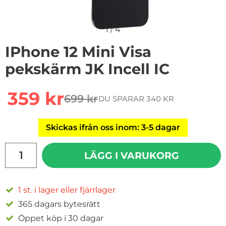
1
/
4
IPhone 12 Mini Visa
pekskärm JK Incell IC
Handla denna produkt iPhone 12 Mini Visa pekskärm JK 
rea pris
359 kr
699 kr
DU SPARAR 340 KR
tidigare pris
Skickas ifrån oss inom: 3-5 dagar
antal
LÄGG I VARUKORG
1 st. i lager eller fjärrlager
365 dagars bytesrätt
Öppet köp i 30 dagar