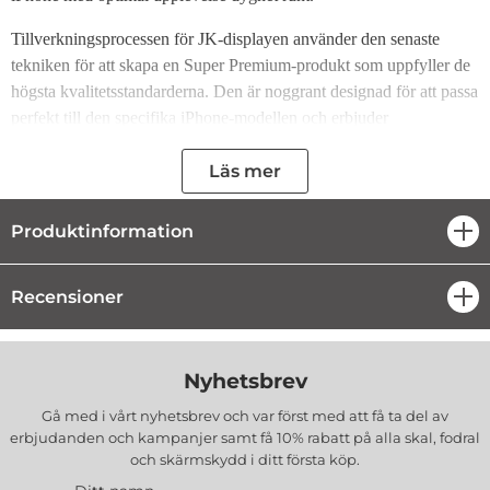
Tillverkningsprocessen för JK-displayen använder den senaste
tekniken för att skapa en Super Premium-produkt som uppfyller de
högsta kvalitetsstandarderna. Den är noggrant designad för att passa
perfekt till den specifika iPhone-modellen och erbjuder
exceptionellt hantverk för maximal prestanda.
Läs mer
Fördelar med JK Display:
Produktinformation
öpp
Perfekt bildkvalitet: JK-displayen är helt fri från missfärgningar och
döda pixlar, vilket säkerställer en kristallklar och problemfri visning.
Imponerande ljusstyrka och synlighet: Displayen ger hög ljusstyrka
Recensioner
öpp
och utmärkt synlighet även i starkt solljus, vilket gör att du alltid
kan se din skärm tydligt.
Optimal polarisering: Den avancerade polariseringen ger skarp och
Nyhetsbrev
tydlig bildkvalitet, även när du bär solglasögon utomhus.
JK-displayen är det perfekta valet för den som söker överlägsen
Gå med i vårt nyhetsbrev och var först med att få ta del av
erbjudanden och kampanjer samt få 10% rabatt på alla
skal, fodral
bildkvalitet och långvarig hållbarhet, och gör din iPhone-upplevelse
och skärmskydd
i ditt första köp.
användningsmiljö.
ännu bättre oavsett