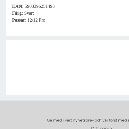
EAN:
5903396251498
Färg:
Svart
Passar
: 12/12 Pro
Gå med i vårt nyhetsbrev och var först med 
Ditt namn