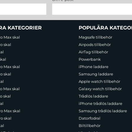
RA KATEGORIER
POPULÄRA KATEGO
ro Max skal
Magsafe tillbehör
o skal
Airpods tillbehör
al
AirTag tillbehör
skal
Powerbank
ro Max skal
iPhone laddare
o skal
Samsung laddare
al
Apple watch tillbehör
ro Max skal
Galaxy watch tillbehör
o skal
Trådlös laddare
al
iPhone trådlös laddare
ro Max skal
Samsung trådlös laddare
o skal
Datorfodral
kal
Biltillbehör