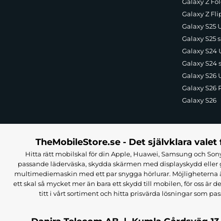
Galaxy Z Fol
Galaxy Z Fli
Galaxy S25 U
Galaxy S25 s
Galaxy S24 U
Galaxy S24 
Galaxy S26 U
Galaxy S26 
Galaxy S26
TheMobileStore.se - Det självklara valet 
Hitta rätt mobilskal för din Apple, Huawei, Samsung och Sony
passande läderväska, skydda skärmen med displayskydd eller g
multimediemaskin med ett par snygga hörlurar. Möjligheterna är i
ett skal så mycket mer än bara ett skydd till mobilen, för oss är d
titt i vårt sortiment och hitta prisvärda lösningar som pas