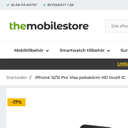
20 ÅR PÅ NÄTET
BYTESRÄTT
1 ÅR
Sök
Sök på Da
Startsidan för Danira Telecom AB
Mobiltillbehör
Smartwatch tillbehör
Sur
Utfö
Startsidan
iPhone 12/12 Pro Visa pekskärm HD Incell IC
Priset är nedsatt med
-17%