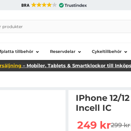
BRA
nira Telecom AB
fplatta tillbehör
Reservdelar
Cykeltillbehör
rsäljning
– Mobiler, Tablets & Smartklockor till Inköp
IPhone 12/1
Incell IC
Handla denna produkt i
rea pris
249 kr
299 kr
tidiga