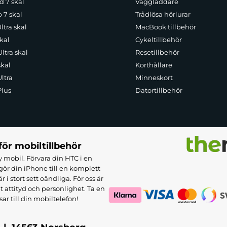
d 7 skal
Väggladdare
p 7 skal
Trådlösa hörlurar
ltra skal
MacBook tillbehör
kal
Cykeltillbehör
ltra skal
Resetillbehör
skal
Korthållare
ltra
Minneskort
Plus
Datortillbehör
för mobiltillbehör
 mobil. Förvara din HTC i en
ör din iPhone till en komplett
 stort sett oändliga. För oss är
et attityd och personlighet. Ta en
sar till din mobiltelefon!