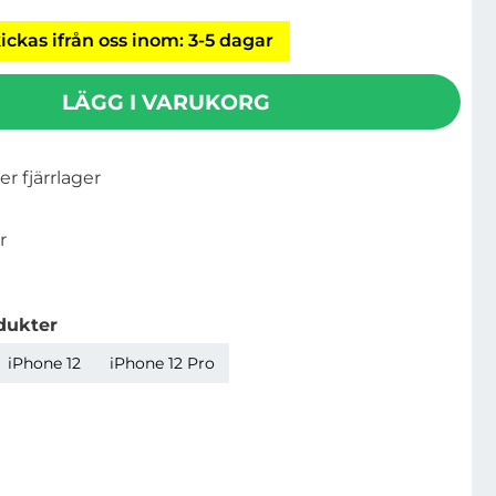
ickas ifrån oss inom: 3-5 dagar
LÄGG I VARUKORG
ler fjärrlager
r
dukter
iPhone 12
iPhone 12 Pro