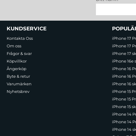
Sidfot Blandad info och länkar
KUNDSERVICE
POPULÄ
Kontakta Oss
iPhone 17 P
Om oss
iPhone 17 Pr
Frågor & svar
iPhone 17 sk
Köpvillkor
iPhone 16e 
Ångerköp
iPhone 16 P
Byte & retur
iPhone 16 Pr
Varumärken
iPhone 16 sk
Nyhetsbrev
iPhone 15 P
iPhone 15 Pr
iPhone 15 sk
iPhone 14 P
iPhone 14 Pr
iPhone 14 s