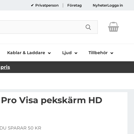
Privatperson
Företag
Nyheter
Logga in
Genomför sökni
Kablar & Laddare
Ljud
Tillbehör
spris
2 Pro Visa pekskärm HD
Phone 12/12 Pro Visa pekskärm HD Incell IC
DU SPARAR 50 KR
re pris