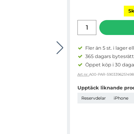
Sk
antal
Fler än 5 st. i lager el
365 dagars bytesrätt
Öppet köp i 30 daga
Art nr:
A00-PAR-5903396251498
Upptäck liknande pro
Reservdelar
iPhone