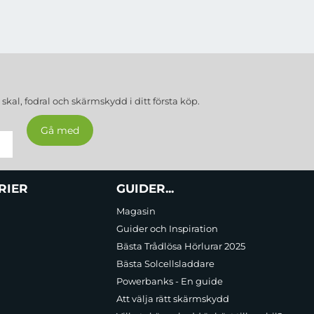
a
skal, fodral och skärmskydd
i ditt första köp.
RIER
GUIDER...
Magasin
Guider och Inspiration
Bästa Trådlösa Hörlurar 2025
Bästa Solcellsladdare
Powerbanks - En guide
Att välja rätt skärmskydd