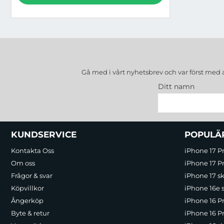
Gå med i vårt nyhetsbrev och var först med 
Ditt namn
Sidfot Blandad info och länkar
KUNDSERVICE
POPULÄ
Kontakta Oss
iPhone 17 P
Om oss
iPhone 17 Pr
Frågor & svar
iPhone 17 sk
Köpvillkor
iPhone 16e 
Ångerköp
iPhone 16 P
Byte & retur
iPhone 16 Pr