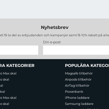
Nyhetsbrev
att få ta del av erbjudanden och kampanjer samt få 10% rabatt på all
Din e-post
RA KATEGORIER
POPULÄRA KATEGO
ro Max skal
Magsafe tillbehör
o skal
Airpods tillbehör
al
AirTag tillbehör
skal
Powerbank
ro Max skal
iPhone laddare
o skal
Samsung laddare