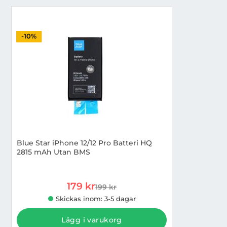
-10%
Blue Star iPhone 12/12 Pro Batteri HQ
2815 mAh Utan BMS
Art. nr 1002968244
rea pris
179 kr
199 kr
tidigare pris
Skickas inom: 3-5 dagar
Lägg i varukorg