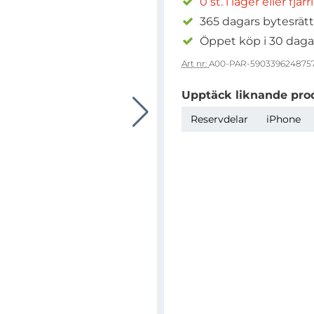
0 st. i lager eller fjär
365 dagars bytesrätt
Öppet köp i 30 daga
Art nr:
A00-PAR-590339624875
Upptäck liknande pro
Reservdelar
iPhone