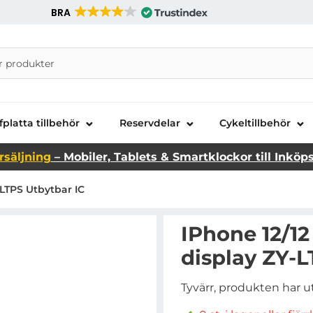
BRA
nira Telecom AB
fplatta tillbehör
Reservdelar
Cykeltillbehör
rsäljning
– Mobiler, Tablets & Smartklockor till Inköp
LTPS Utbytbar IC
IPhone 12/1
display ZY-L
Tyvärr, produkten har u