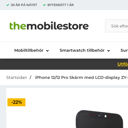
20 ÅR PÅ NÄTET
BYTESRÄTT
1 ÅR
Sök
Sök på Da
Startsidan för Danira Telecom AB
Mobiltillbehör
Smartwatch tillbehör
Sur
Utfö
Startsidan
iPhone 12/12 Pro Skärm med LCD-display ZY-
Priset är nedsatt med
-22%