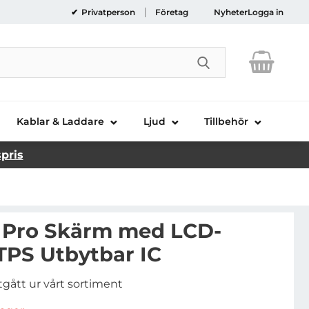
Privatperson
Företag
Nyheter
Logga in
Genomför sökni
Kablar & Laddare
Ljud
Tillbehör
spris
2 Pro Skärm med LCD-
TPS Utbytbar IC
tgått ur vårt sortiment