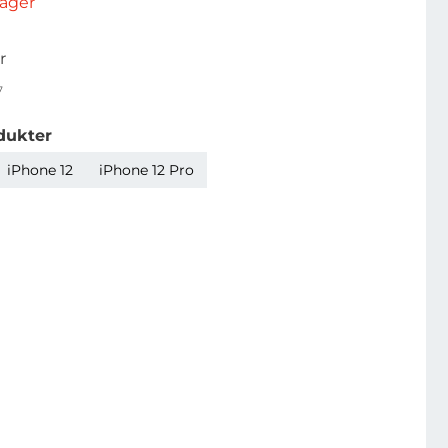
rlager
r
7
dukter
iPhone 12
iPhone 12 Pro