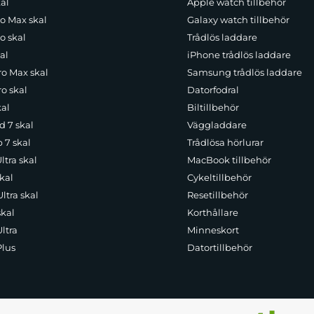
al
Apple watch tillbehör
ro Max skal
Galaxy watch tillbehör
o skal
Trådlös laddare
al
iPhone trådlös laddare
ro Max skal
Samsung trådlös laddare
o skal
Datorfodral
kal
Biltillbehör
d 7 skal
Väggladdare
p 7 skal
Trådlösa hörlurar
ltra skal
MacBook tillbehör
kal
Cykeltillbehör
ltra skal
Resetillbehör
skal
Korthållare
ltra
Minneskort
Plus
Datortillbehör