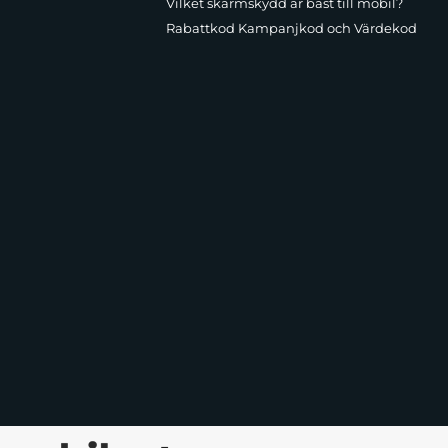
Vilket skärmskydd är bäst till mobil?
Rabattkod Kampanjkod och Värdekod